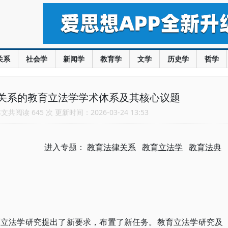
关系
社会学
新闻学
教育学
文学
历史学
哲学
关系的教育立法学学术体系及其核心议题
共阅读 645 次 更新时间：2026-03-24 13:53
进入专题：
教育法律关系
教育立法学
教育法典
育立法学研究提出了新要求，布置了新任务。教育立法学研究及