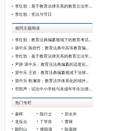
李红勃：基于教育法律关系的教育立法学学术体系及其核心议题
李红勃：宪法与节日
相同主题阅读
李红勃：教育法典编纂视域下的教育考试立法
湛中乐 陈劲竹：教育法典中高等教育编的设计
李红勃：基于教育法律关系的教育立法学学术体系及其核心议题
尹婷 湛中乐：教育法法典编纂的适度化模式
湛中乐 王岩：教育法典编纂视域下法律救济制度的逻辑理路与规范构造
湛中乐 靳澜涛：教育法学体系化的域外比较与中国路径
劳凯声：试论中小学校与未成年学生法律关系
热门专栏
秦晖
陈行之
郑永年
龙应台
丁学良
曹林
鄢烈山
傅国涌
陈嘉映