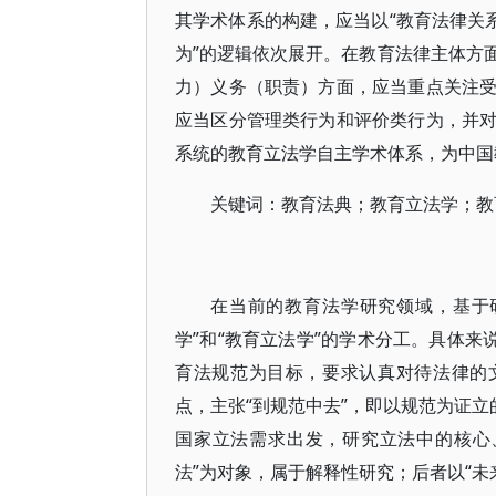
其学术体系的构建，应当以“教育法律关
为”的逻辑依次展开。在教育法律主体方
力）义务（职责）方面，应当重点关注
应当区分管理类行为和评价类行为，并
系统的教育立法学自主学术体系，为中国
关键词：教育法典；教育立法学；教
在当前的教育法学研究领域，基于
学”和“教育立法学”的学术分工。具体来
育法规范为目标，要求认真对待法律的
点，主张“到规范中去”，即以规范为证立
国家立法需求出发，研究立法中的核心
法”为对象，属于解释性研究；后者以“未