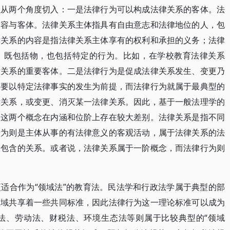
以从两个角度切入：一是法律行为可以构成法律关系的客体。法
内容与客体。法律关系主体指具有自由意志和法律地位的人，包
律关系的内容是指法律关系主体享有的权利和承担的义务；法律
，既包括物，也包括特定的行为。比如，在学校教育法律关系
律关系的重要客体。二是法律行为是促成法律关系发生、变更乃
需要以特定法律事实的发生为前提，而法律行为就属于最典型的
律关系，或变更、消灭某一法律关系。因此，基于一般法理学的
为这两个概念在内涵和位阶上存在较大差别。法律关系是指不同
行为则是主体从事的有法律意义的客观活动，属于法律关系的法
被包含的关系。或者说，法律关系属于一阶概念，而法律行为则
适合作为“领域法”的教育法。民法学和行政法学属于典型的部
领域共享着一些共同标准，因此法律行为这一理论标准可以成为
法、劳动法、财税法、环境生态法等则属于比较典型的“领域