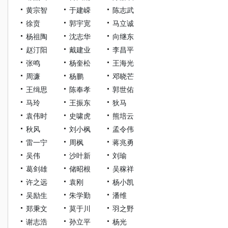
黄宗智
于建嵘
陈志武
徐贲
郭宇宽
马立诚
杨祖陶
沈志华
向继东
赵汀阳
戴建业
李昌平
张鸣
杨奎松
王海光
周濂
杨鹏
邓晓芒
王缉思
陈奉孝
郭世佑
马玲
王振东
狄马
袁伟时
史啸虎
熊培云
秋风
刘小枫
孟令伟
雷一宁
周枫
蒋兆勇
吴伟
沙叶新
刘瑜
葛剑雄
储昭根
吴稼祥
许之远
袁刚
杨小凯
吴励生
朱学勤
潘维
郑秉文
莫于川
羽之野
谢志浩
孙立平
杨光