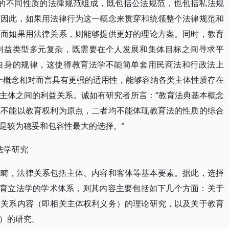
系的不同性质的法律规范组成，既包括公法规范，也包括私法规
。因此，如果用法律行为这一概念来贯穿和统领整个法律规范和
，而如果用法律关系，则能够提供更好的理论方案。同时，教育
利益类型多元复杂，既需要在个人发展和集体目标之间寻求平
自身的规律，这使得教育法学不能简单套用民商法和行政法上
这一概念相对而言具有更强的适用性，能够容纳各类主体性质存在
主体之间的利益关系。诚如有研究者所言：“教育法典基本概念
也不能以教育权利为原点，二者均不能体现教育法的性质的综合
是较为稳妥和包容性最大的选择。”
法学研究
范畴，法律关系包括主体、内容和客体等基本要素。据此，选择
教育立法学的学术体系，则其内容主要包括如下几个方面：关于
律关系内容（即相关主体权利义务）的理论研究，以及关于教育
）的研究。