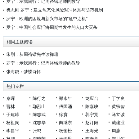
罗宁：示我周行：记周裕锴老师的教导
樊志刚 罗宁：建立常态化风险对冲体系与防范机制
罗宁：欧洲的困境与新兴市场的“危中之机”
罗宁：中国社会应忏悔周期性发生的人口大灭杀
相同主题阅读
朱刚：从周裕锴先生读禅籍
罗宁：示我周行：记周裕锴老师的教导
张海鸥：梦蝶诗怀
热门专栏
秦晖
陈行之
郑永年
龙应台
丁学良
曹林
鄢烈山
傅国涌
陈嘉映
黄宗智
于建嵘
陈志武
徐贲
郭宇宽
马立诚
杨祖陶
沈志华
向继东
赵汀阳
戴建业
李昌平
张鸣
杨奎松
王海光
周濂
杨鹏
邓晓芒
王缉思
陈奉孝
郭世佑