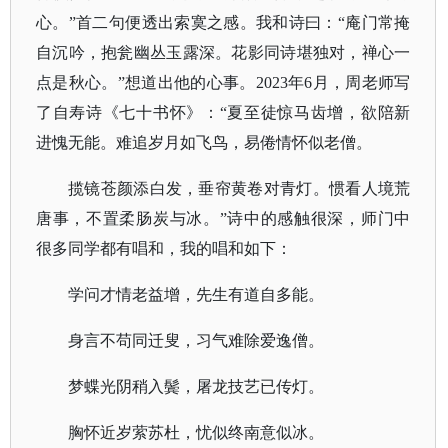
心。”首二句便透出索寞之感。我和诗曰：“庵门常掩
自沉吟，抱瓮幽丛玉露深。花影同诗堪独对，禅心一
点是秋心。”想道出他的心事。2023年6月，周老师写
了自寿诗《七十书怀》：“夏至徒惊马齿增，欲陪新
进愧无能。难追岁月如飞鸟，易倦情怀似老僧。
揽镜苍颜添白发，垂帘黄卷对青灯。惯看人境荒
唐事，不置柔肠炭与冰。
”诗中的感触很深，师门中
很多同学都有唱和，我的唱和如下：
学问才情老益增，先生有道自多能。
身言不苟同迁叟，习气难除爱逸僧。
梦蝶光阴稍入鬓，屠龙技艺已传灯。
胸怀近岁萦苏杜，忧似终南意似冰。