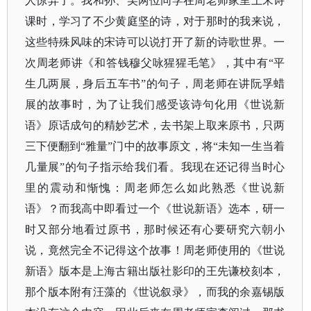
人惊异了。我和孙、吴两位同学在周老师家里上宋诗
课时，学习了不少黄庭坚的诗，对于那时的我来说，
这些特殊风味的宋诗可以说打开了新的诗歌世界。一
次周老师讲《和答钱穆父咏猩猩毛笔》，其中有“平
生几两展，身后五车书”的句子，周老师在讲阮孚蜡
展的故事时，为了让我们感受该诗句化用《世说新
语》原话成句的精妙艺术，去书架上取来原书，只两
三下便翻到“雅量”门中的故事原文，将“未知一生当着
几量展”的句子指示给我们看。我现在还记得当时心
里的震动和惭愧：周老师怎么如此熟悉《世说新
语》？而我高中即看过一个《世说新语》选本，研一
时又部分地看过原书，那时候还有心要研究六朝小
说，竟然完全不记得这个故事！周老师使用的《世说
新语》版本是上海古籍出版社影印的王先谦校刻本，
那个版本附有汪藻的《世说叙录》，而我的余嘉锡版