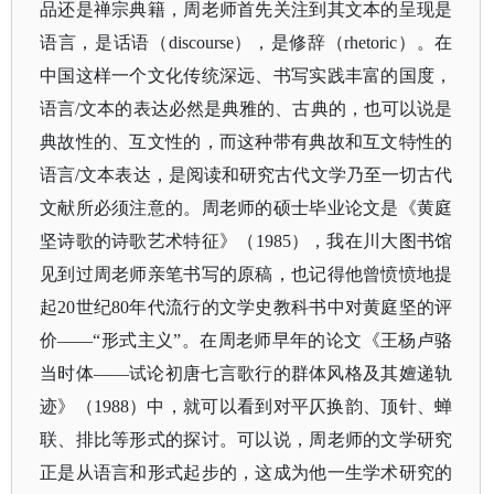
品还是禅宗典籍，周老师首先关注到其文本的呈现是
语言，是话语（discourse），是修辞（rhetoric）。在
中国这样一个文化传统深远、书写实践丰富的国度，
语言/文本的表达必然是典雅的、古典的，也可以说是
典故性的、互文性的，而这种带有典故和互文特性的
语言/文本表达，是阅读和研究古代文学乃至一切古代
文献所必须注意的。周老师的硕士毕业论文是《黄庭
坚诗歌的诗歌艺术特征》（1985），我在川大图书馆
见到过周老师亲笔书写的原稿，也记得他曾愤愤地提
起20世纪80年代流行的文学史教科书中对黄庭坚的评
价——“形式主义”。在周老师早年的论文《王杨卢骆
当时体——试论初唐七言歌行的群体风格及其嬗递轨
迹》（1988）中，就可以看到对平仄换韵、顶针、蝉
联、排比等形式的探讨。可以说，周老师的文学研究
正是从语言和形式起步的，这成为他一生学术研究的