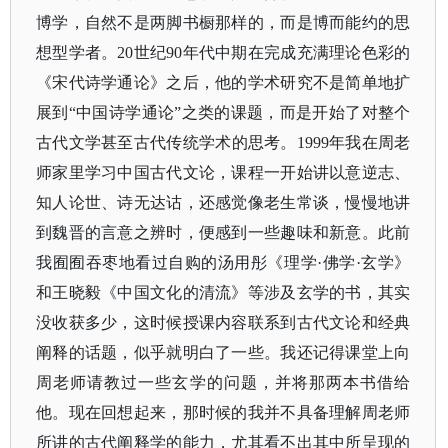
博学，自然不是两脚书橱那样的，而是博而能约的思
想型学者。20世纪90年代中期在完成充满理论色彩的
《宋代诗学通论》之后，他的学术研究不是简单地扩
展到“中国诗学通论”之类的课题，而是开始了对整个
古代文学甚至古代传统学术的思考。1999年我在周老
师家里学习中国古代文论，课程一开始讲以意逆志、
知人论世、诗无达诂，还感觉像老生常谈，慢慢地讲
到魏晋的言意之辨时，便感到一些趣味和新意。此前
我囿囿吞枣地看过自购的汤用彤《理学·佛学·玄学》
和王晓毅《中国文化的清流》等涉及玄学的书，其实
没收获多少，这时候授课内容联系到古代文论和经典
阐释的话题，似乎就明白了一些。我还记得课堂上向
周老师请教过一些玄学的问题，并将那两本书借给
他。现在回想起来，那时候的我并不具备理解周老师
所讲的古代阐释学的能力，尤其看不出其中所呈现的