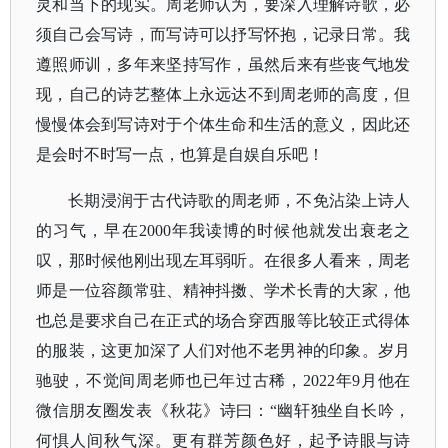
灵和当下的现实。周老师认为，要深入理解诗歌，必
须自己会写诗，而写诗可以抒写怀抱，记录日常。我
遵照师训，多年来坚持写作，虽然后来有些丧气地发
现，自己的诗艺整体上永远达不到周老师的高度，但
慢慢体会到写诗对于个体生命和生活的意义，因此还
是会时不时写一点，也算是自娱自乐吧！
长期浸润于古代诗歌的周老师，不免沾染上诗人
的习气，早在
2000年我读博的时候他就发出衰老之
叹，那时候他刚出现左耳弱听。在很多人看来，周老
师是一位容颜常驻、精神抖擞、学术长青的大家，他
也总是要求自己在正式的场合穿西服等比较正式得体
的服装，这更加深了人们对他不老男神的印象。岁月
驰驶，不觉间周老师也已年过古稀，2022年9月他在
微信朋友圈发表《秋花》诗曰：“幽轩独坐自长吟，
何惧人间秋气深。更有群芳颜色好，起予诗眼与诗