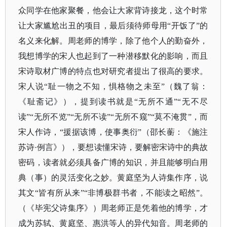
众同学在他家聚餐，他会让大家背诗接龙，这个时常
让大家尴尬出丑的项目，最后须待师母用
“开饭了”的
名义来化解。周老师的博学，除了他个人的勤奋外，
我想博学的宋人也起到了一种潜移默化的影响，而且
宋诗取材广博的特点也对研究者提出了很高的要求。
宋人说“耻一物之不知，惧格物之未至”（魏了翁：
《耻斋记》），提到读书就是“无所不通”“无不尽
读”“无所不览”“无所不读”“无所不窥”“莫不淹贯”，而
宋人作诗，“援据该博，使事奥衍”（邵长蘅：《施注
苏诗·例言》），要想读懂宋诗，要解密宋诗中的典故
密码，读者就必须具备广博的知识，并且能够明白用
典（事）的灵活变化之妙。黄庭坚为人诗集作序，说
其文“皆有所从来”“非博极群书者，不能读之昭然”。
（《毕宪父诗集序》）周老师正是凭着他的博学，才
成为苏轼、黄庭坚、惠洪等人的异代知音。周老师的