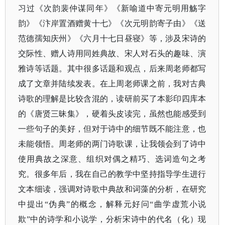
习过《次韵裴仲谋同年》《新喻道中寄元明用觞字
韵》《汴岸置酒赠黄十七》《次元明韵寄子由》《送
范德孺知庆州》《六月十七日昼寝》等，涉及宋诗的
交际性、赠人诗用同姓典故、宋人对石头的趣味、演
雅诗等话题。其中很多话题和观点，后来周老师都写
成了文章并陆续发表。在上周老师课之前，我对古典
诗歌的理解是比较含混的，读研前买了本影印四库本
的《唐贤三昧集》，硬着头皮读完，虽然也能感受到
一些句子的美好，但对于诗中的细节既不能注意，也
未能领悟。周老师的两门诗歌课，让我领会到了诗中
使用典故之深意、组织对偶之精巧、选词造句之考
究。很多年后，我在自己的教学中坚持指导学生进行
文本细读，强调对诗歌中典故和词藻的分析，在研究
中提出“伪典”的概念，解释元好问“曲学虚荒小说
欺”中的诗学和小说学，分析宋诗中的代名（化）现