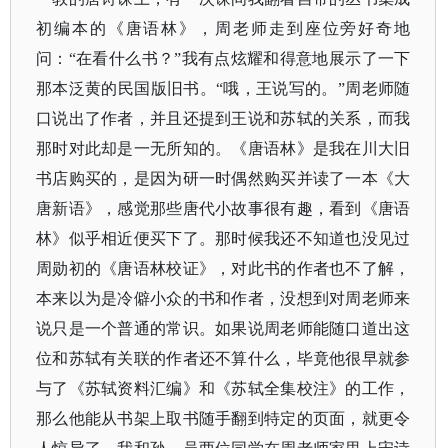
初编本的《唐语林》，周老师走到座位旁好奇地
问：
“在看什么书？”我有点炫耀和得意地展示了一下
那本泛黄的民国版旧书。“哦，王说写的。”周老师随
口说出了作者，并且还提到王说和苏轼的关系，而我
那时对此却是一无所知的。《唐语林》是我在川大旧
书店购买的，是因为研一时偶然购买并读了一本《大
唐新语》，感觉那些唐代小故事很有趣，看到《唐语
林》似乎相近便买下了。那时候我还不知道也没见过
周勋初的《唐语林校证》，对此书的作者也不了解，
本来以为是冷僻小众的书和作者，没想到对周老师来
说只是一个普通的常识。如果说周老师能随口道出这
位和苏轼有关联的作者还不算什么，毕竟他很早就参
与了《苏轼资料汇编》和《苏轼全集校注》的工作，
那么他能从书架上取书随手翻到特定的页面，就更令