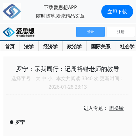
下载爱思想APP
立即下载
随时随地阅读精品文章
登录
注册
首页
法学
经济学
政治学
国际关系
社会学
罗宁：示我周行：记周裕锴老师的教导
选择字号：
大
中
小
本文共阅读 3340 次 更新时间：
2026-01-28 23:13
进入专题：
周裕锴
●
罗宁