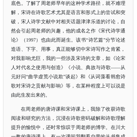
底色。了解了周老师早年的这种学术路径，就不难理
解，宋诗在诗歌艺术尤其是语言和形式上的尝试和突
破，宋人诗学文献中对相关话题津津乐道的讨论，自
然会引起周老师的兴趣，他的成名之作《宋代诗学通
论》（1997）也由此而诞生。该书“诗艺篇”分节论述
造语、下字、用事，真正能够切中宋诗写作之肯紧，
对我影响尤巨，我的一些涉及宋诗的文章，如《论宋
人对代名之使用与创造》《小说、典故与诗歌——从
元好问“曲学虚荒小说欺”谈起》和《从词藻看韩愈诗
歌对宋诗之贡献与影响》等，在某种程度上可以说是
由此生发出来的。
在周老师的唐诗课和宋诗课上，我除了收获诗歌
阅读和研究的方法，沉浸在诗歌密码破解和诗歌理解
提升的愉悦中，还时常惊叹于周老师的博学。在川大
一教的唐诗课上，有一次课间我翻看自带的丛书集成