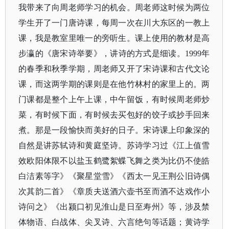
我带来了向周老师学习的机会。周老师这时候为两位
学生开了一门唐诗课，每周一次在川大东区的一教上
课，我是教室里唯一的旁听生。课上使用的教材是高
步瀛的《唐宋诗举要》，讲诗的方式是细读。1999年
的春季和秋季学期，周老师又开了宋诗课和古代文论
课，而这两学期的课则是在他竹林村的家里上的。两
门课都是整个上午上课，中午留饭，有时候周老师炒
菜，有时候下面，有时候去买包好的饺子或抄手回来
煮。那是一段愉快而美好的日子。宋诗课上印象深的
自然是讲苏轼诗和黄庭坚诗。苏诗学习过《江上值雪
效欧阳体限不以盐玉鹤鹭絮蝶飞舞之类为比仍不使皓
白洁素等字》《聚星堂雪》《西太一见王荆公旧诗偶
次其韵二首》《章质夫送酒六壶书至而酒不达戏作小
诗问之》《出颍口初见淮山是日至寿州》等，涉及禁
体物语、白战体、尖叉诗、六言绝句等话题；黄诗学