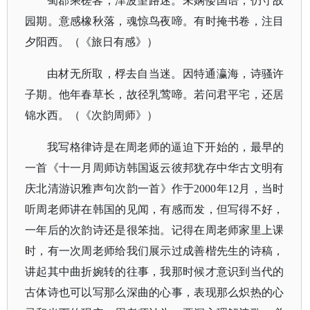
蜀郡乘槎客，津波望路迷。未娴倭国语，仍守故
园期。意感橡秋落，魂惊鸟夜啼。有时掩书卷，注目
夕阳西。（《旅日有感》）
由材无所取，桴去自当迷。因特通瀛海，诗骚许
子期。他年春草长，故径乳莺啼。若问君平宅，还居
锦水西。（《次韵周师》）
我写格律诗是在周老师的逼迫下开始的，最早的
一首《十一月周师访韩国返云彼邦犹存中华古文明有
庆北清游识雅声句次韵一首》作于
2000年12月，当时
听周老师讲在韩国的见闻，有感而发，但写得不好，
一年后的次韵诗还是很笨拙。记得在周老师家里上课
时，有一次周老师给我们展示过成善楷先生的诗稿，
讲起其中曲折婉转的往事，我那时候才意识到当代的
古体诗也可以写那么深曲的心事，表现那么炽热的心