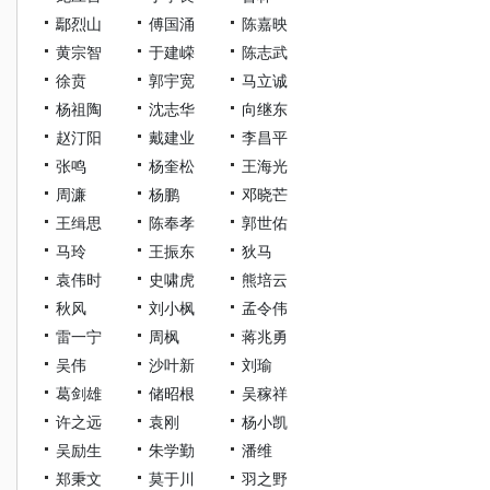
鄢烈山
傅国涌
陈嘉映
黄宗智
于建嵘
陈志武
徐贲
郭宇宽
马立诚
杨祖陶
沈志华
向继东
赵汀阳
戴建业
李昌平
张鸣
杨奎松
王海光
周濂
杨鹏
邓晓芒
王缉思
陈奉孝
郭世佑
马玲
王振东
狄马
袁伟时
史啸虎
熊培云
秋风
刘小枫
孟令伟
雷一宁
周枫
蒋兆勇
吴伟
沙叶新
刘瑜
葛剑雄
储昭根
吴稼祥
许之远
袁刚
杨小凯
吴励生
朱学勤
潘维
郑秉文
莫于川
羽之野