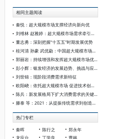
相同主题阅读
秦悦：超大规模市场支撑经济向新向优
刘维林 赵雅婷：超大规模市场需求牵引现代化产业体系建设的机制与路径
董志勇：深刻把握“十五五”时期发展优势
桂河清 孙豪 武优勐：中国超大规模市场的需求优势及其发挥
郭丽岩：持续增强和发挥超大规模市场优势
彭小辉：银发经济的发展趋势、挑战与应对
刘世锦：现阶段消费需求新特征
欧阳峣：依托超大规模市场 促进技术创新和产业创新
陈兵：新发展格局下扩大消费需求的关键路径
滕泰 等：2021：从提振传统需求到创造新需求
热门专栏
秦晖
陈行之
郑永年
龙应台
丁学良
曹林