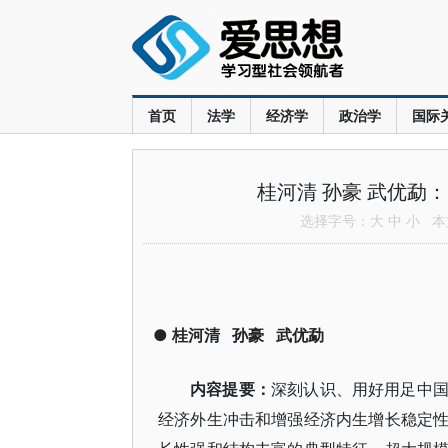
首页
法学
经济学
政治学
国际
桂河清 孙豪 武优勐
选择字号：
大
中
小
本文
●
桂河清
孙豪
武优勐
内容提要：
深刻认识、用好用足中
经济外生冲击和增强经济内生增长稳定