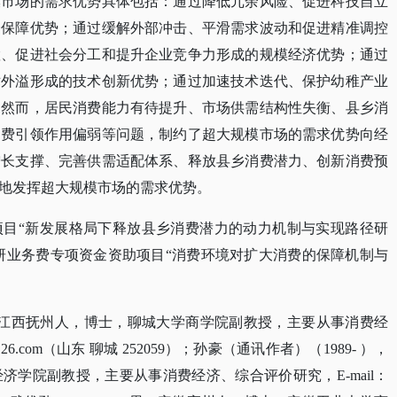
模市场的需求优势具体包括：通过降低冗余风险、促进科技自立
全保障优势；通过缓解外部冲击、平滑需求波动和促进精准调控
置、促进社会分工和提升企业竞争力形成的规模经济优势；通过
术外溢形成的技术创新优势；通过加速技术迭代、保护幼稚产业
。然而，居民消费能力有待提升、市场供需结构性失衡、县乡消
消费引领作用偏弱等问题，制约了超大规模市场的需求优势向经
增长支撑、完善供需适配体系、释放县乡消费潜力、创新消费预
地发挥超大规模市场的需求优势。
项目
“新发展格局下释放县乡消费潜力的动力机制与实现路径研
基本科研业务费专项资金资助项目“消费环境对扩大消费的保障机制与
，男，江西抚州人，博士，聊城大学商学院副教授，主要从事消费经
@126.com（山东 聊城 252059）；孙豪（通讯作者）（1989- ），
学院副教授，主要从事消费经济、综合评价研究，E-mail：