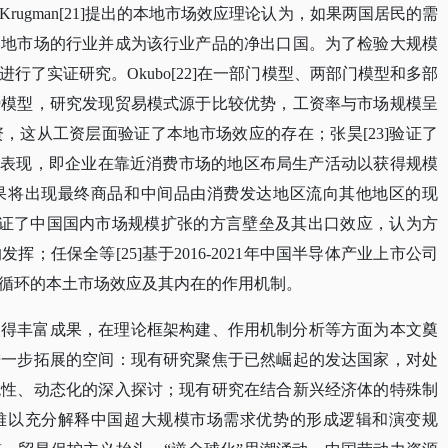
Krugman[21]提出的本地市场效应理论认为，如果两国居民的需
本地市场的行业并成为该行业产品的净出口国。为了检验大规模
行了实证研究。Okubo[22]在一部门模型、两部门模型和多部
势模型，研究发现贸易模式源于比较优势，工资率与市场规模呈
，这从工资层面验证了本地市场效应的存在；张昊[23]验证了
内表现，即企业在靠近消费市场的地区布局生产活动以获得规模
果将出现最终商品和中间品由消费发达地区流向其他地区的现
，验证了中国国内市场规模扩张的方言壁垒及其出口效应，认为方
；任保全等[25]基于2016-2021年中国半导体产业上市公司
循环的本土市场效应及其内在的作用机制。
取得丰富成果，在理论框架构建、作用机制分析等方面为本文奠
进一步拓展的空间：现有研究聚焦于已然崛起的发达国家，对处
统性、动态化的深入探讨；现有研究在结合新兴经济体的特殊制
难以充分解释中国超大规模市场需求优势的形成逻辑和演变规