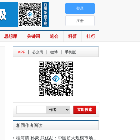
登录
注册
思想库
关键词
笔会
科普
排行
|
|
|
APP
公众号
微博
手机版
相同作者阅读
桂河清 孙豪 武优勐：中国超大规模市场的需求优势及其发挥