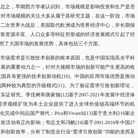
。总之，早期西方学者认识到，市场规模是影响投资和生产是否
学者对市场规模的关注大多从属于其研究主题，在这一阶段，市场
第二次世界大战后，美国取代欧洲成为世界经济中心，并长期保
国依靠资源丰富、人口众多等特征所形成的经济发展模式引起了经
究了大国市场的发展优势，具体包括三个方面。
。市场需求是引致技术创新的根本原因，也是中国实现高水平科
济发展的重要动力之一，针对大规模市场的创新可能产生更高的收
国具有更强的技术创新动机[10]。中国的应用市场优势是推动
两种较为典型的升级模式[11]。为了验证需求引致创新理论，
研究。李优树和唐家愉[12]基于2007-2021年发展中经济体
需求规模扩张为本土企业提供了进入全球价值链高端环节的机
间品国产替代；Piva和Vivarelli[13]基于意大利216家企
有正向影响；韦志文和冯帆[14]基于2001-2016年中国27
和创新效率，分析了制造业行业“需求引致创新”功能的发挥及