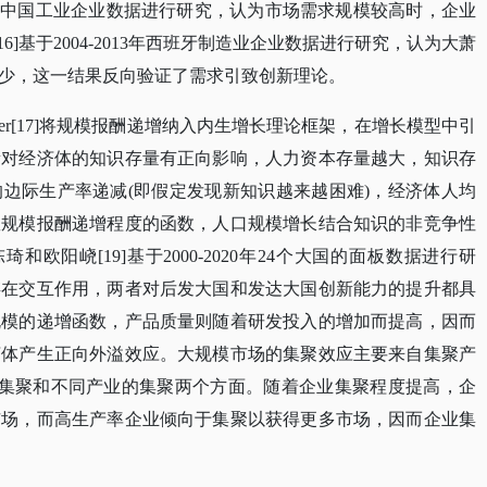
2007年中国工业企业数据进行研究，认为市场需求规模较高时，企业
[16]基于2004-2013年西班牙制造业企业数据进行研究，认为大萧
少，这一结果反向验证了需求引致创新理论。
mer[17]将规模报酬递增纳入内生增长理论框架，在增长模型中引
量对经济体的知识存量有正向影响，人力资本存量越大，知识存
边际生产率递减(即假定发现新知识越来越困难)，经济体人均
数规模报酬递增程度的函数，人口规模增长结合知识的非竞争性
和欧阳峣[19]基于2000-2020年24个大国的面板数据进行研
存在交互作用，两者对后发大国和发达大国创新能力的提升都具
规模的递增函数，产品质量则随着研发投入的增加而提高，因而
济体产生正向外溢效应。大规模市场的集聚效应主要来自集聚产
部的集聚和不同产业的集聚两个方面。随着企业集聚程度提高，企
市场，而高生产率企业倾向于集聚以获得更多市场，因而企业集