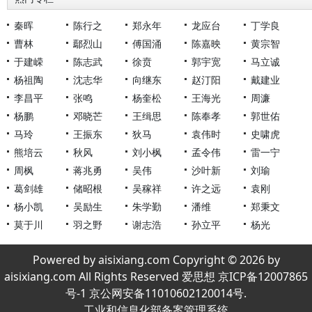
秦晖
陈行之
郑永年
龙应台
丁学良
曹林
鄢烈山
傅国涌
陈嘉映
黄宗智
于建嵘
陈志武
徐贲
郭宇宽
马立诚
杨祖陶
沈志华
向继东
赵汀阳
戴建业
李昌平
张鸣
杨奎松
王海光
周濂
杨鹏
邓晓芒
王缉思
陈奉孝
郭世佑
马玲
王振东
狄马
袁伟时
史啸虎
熊培云
秋风
刘小枫
孟令伟
雷一宁
周枫
蒋兆勇
吴伟
沙叶新
刘瑜
葛剑雄
储昭根
吴稼祥
许之远
袁刚
杨小凯
吴励生
朱学勤
潘维
郑秉文
莫于川
羽之野
谢志浩
孙立平
杨光
Powered by aisixiang.com Copyright © 2026 by
aisixiang.com All Rights Reserved 爱思想 京ICP备12007865
号-1 京公网安备11010602120014号.
工业和信息化部备案管理系统