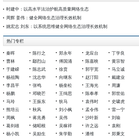
时建中：以高水平法治护航高质量网络生态
周辉 姜伟：健全网络生态治理长效机制
姚宏志 刘东：以系统思维健全网络生态治理长效机制
热门专栏
秦晖
陈行之
郑永年
龙应台
丁学良
曹林
鄢烈山
傅国涌
陈嘉映
黄宗智
于建嵘
陈志武
徐贲
郭宇宽
马立诚
杨祖陶
沈志华
向继东
赵汀阳
戴建业
李昌平
张鸣
杨奎松
王海光
周濂
杨鹏
邓晓芒
王缉思
陈奉孝
郭世佑
马玲
王振东
狄马
袁伟时
史啸虎
熊培云
秋风
刘小枫
孟令伟
雷一宁
周枫
蒋兆勇
吴伟
沙叶新
刘瑜
葛剑雄
储昭根
吴稼祥
许之远
袁刚
杨小凯
吴励生
朱学勤
潘维
郑秉文