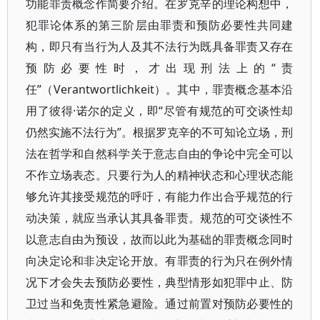
功能罪责概念作简要介绍。在罗克辛的理论构想中，
犯罪论体系的第三阶层由罪责和预防必要性共同建
构，即只有当行为人及其不法行为既具备罪责又存在
预防必要性时，才出现刑法上的“责
任”（Verantwortlichkeit）。其中，罪责概念基本沿
用了彼得·诺尔的定义，即“尽管有规范的可交谈性却
仍然实施不法行为”。根据罗克辛的不可知论立场，刑
法在哲学和自然科学关于意志自由的争论中完全可以
不作立场表态。只要行为人的精神状态和心理状态能
够允许其接受规范的呼吁，有能力作出合乎规范的行
动决策，就应当承认其具备罪责。规范的可交谈性不
以意志自由为预设，故而以此为基础的罪责概念同时
向决定论和非决定论开放。有罪责的行为只在例外情
况下才会失去预防必要性，典型情形如犯罪中止、防
卫过当和免责性紧急避险。通过前置对预防必要性的