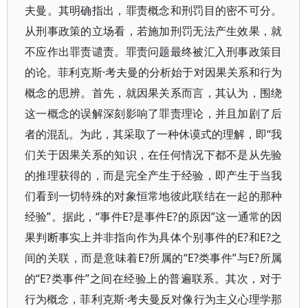
夫曼。其明确指出，罪责概念和刑罚目的密不可分。
从刑事政策的立场看，若施加刑罚无法产生效果，就
不应作出罪责谴责。罪责问题最终被汇入刑事政策目
的论。菲利克斯·考夫曼的分析始于对因果关系和行为
概念的思辨。首先，就因果关系而言，其认为，围绕
这一概念的误解深刻影响了罪责理论，并且加剧了后
者的混乱。为此，其采取了一种休谟式的理解，即“我
们关于因果关系的知识，在任何情况下都不是从先验
的推理获得的，而是完全产生于经验，即产生于当我
们看到一切特殊的对象恒常地彼此联结在一起的那种
经验”。据此，“事件E?是事件E?的原因”这一通常的因
果判断事实上并非指向作为具体个别事件的E?和E?之
间的关联，而是意味着E?所属的“E?类事件”与E?所属
的“E?类事件”之间在经验上的普遍联系。其次，对于
行为概念，菲利克斯·考夫曼反对像行为主义心理学那