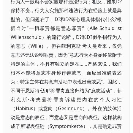
行为人一般就不会实施那种违法行为；相反，如果D?
保持不变，行为人实施那种违法行为在经验上就是典
型的。但问题在于，D?和D?等心理具体指代什么?根
据当时“一切罪责都是意志罪责”（Alle Schuld ist
Willensschuld）的流行论断，D?和D?似乎指行为人
的意志（Wille）。但在菲利克斯·考夫曼看来，仅凭
意志还无法说明罪责，因为“意志行为本身始终依附于
特定的主体，不具有独立的定在……严格来说，我们
根本不能将意志本身称作善或恶，而应当准确表述
为：特定主体在其意志活动中表现出善或恶”。因此，
不同于恩斯特·迈耶将罪责直接归结为“意志活动”，菲
利克斯·考夫曼将罪责诉诸更内在的个人习性
（Habitus）或意向（Gesinnung）。外在的肢体活
动是意志的表征，而意志又是意向的表征。这样就构
成了所谓表征链（Symptomkette），其是确定罪责