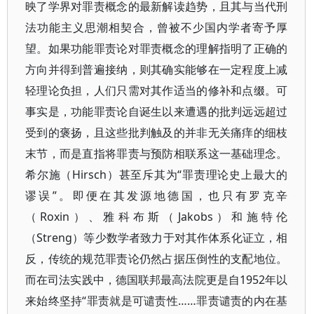
映了学界对罪责概念的最新解读趋势，且其与当代刑
法功能主义思潮相契合，曾被不少国内学者寄予厚
望。如果功能罪责论对罪责概念的理解指明了正确的
方向并得到普遍接纳，则其确实能够在一定程度上减
轻理论负担，人们只需对其作适当的修补和点缀。可
事实是，功能罪责论自诞生以来遭遇的批判远远超过
受到的褒扬，且这些批判触及的并非无关痛痒的细枝
末节，而是直指将罪责与预防相联系这一基础理念。
希尔施（Hirsch）甚至斥其为“罪责理论史上最大的
谬误”。即便在其发源地德国，也只有罗克辛
（Roxin）、雅科布斯（Jakobs）和施特伦
（Streng）等少数学者致力于对其作体系化证立，相
反，传统的规范罪责论仍然占据压倒性的支配地位。
而在司法实践中，德国联邦最高法院更是自1952年以
来始终坚持“罪责就是可谴责性……罪责谴责的内在基