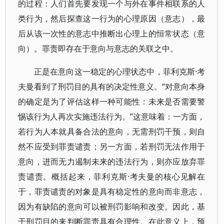
的过程：人们首先要发现一个与外在事件相联系的人
类行为，然后探查这一行为的心理原因（意志），最
后从该一次性的意志中推断出心理上的恒常状态（意
向）。罪责即存在于意向与意志的关联之中。
正是在意向这一稳定的心理状态中，菲利克斯·考
夫曼看到了刑罚目的具有的决定性意义。“对意向本身
的确定是为了评估这样一种可能性：未来是否需要警
惕该行为人再次实施违法行为。”这意味着：一方面，
若行为人本就具备合法的意向，无需刑罚干预，则自
然不应受到罪责谴责；另一方面，若刑罚无法作用于
意向，进而无力遏制未来的违法行为，则亦应放弃罪
责谴责。概括起来，菲利克斯·考夫曼的核心见解在
于，罪责谴责的对象是具有稳定性的意向而非意志，
因为有缺陷的意向可以被刑罚影响和改变。因此，基
于刑罚目的来判断罪责具有合理性。在此意义上，预