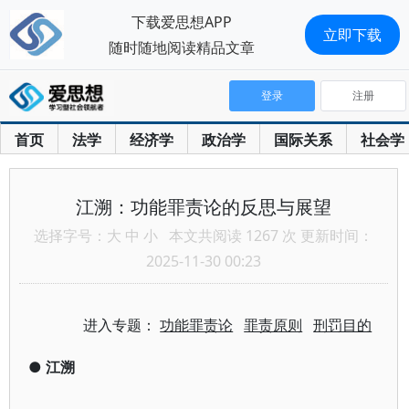
下载爱思想APP
立即下载
随时随地阅读精品文章
登录
注册
首页
法学
经济学
政治学
国际关系
社会学
江溯：功能罪责论的反思与展望
选择字号：
大
中
小
本文共阅读 1267 次 更新时间：
2025-11-30 00:23
进入专题：
功能罪责论
罪责原则
刑罚目的
●
江溯