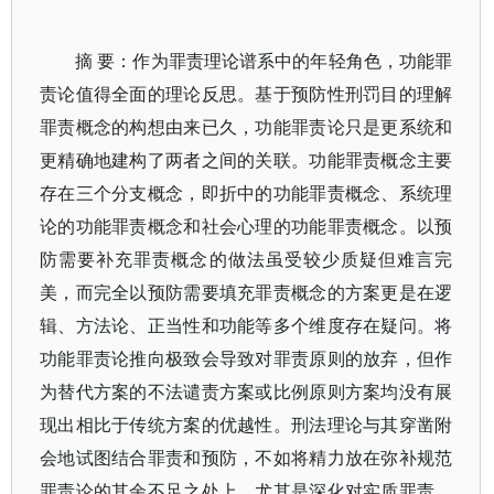
摘 要：作为罪责理论谱系中的年轻角色，功能罪
责论值得全面的理论反思。基于预防性刑罚目的理解
罪责概念的构想由来已久，功能罪责论只是更系统和
更精确地建构了两者之间的关联。功能罪责概念主要
存在三个分支概念，即折中的功能罪责概念、系统理
论的功能罪责概念和社会心理的功能罪责概念。以预
防需要补充罪责概念的做法虽受较少质疑但难言完
美，而完全以预防需要填充罪责概念的方案更是在逻
辑、方法论、正当性和功能等多个维度存在疑问。将
功能罪责论推向极致会导致对罪责原则的放弃，但作
为替代方案的不法谴责方案或比例原则方案均没有展
现出相比于传统方案的优越性。刑法理论与其穿凿附
会地试图结合罪责和预防，不如将精力放在弥补规范
罪责论的其余不足之处上，尤其是深化对实质罪责、