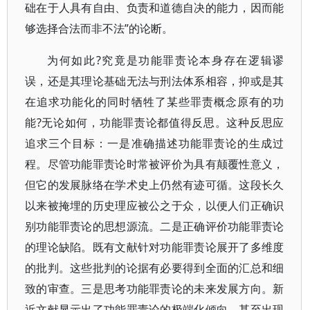
础在于人具有自由、负责和道德自决的能力，因而能
够选择合法而非不法”的论断。
为何如此?究竟是功能罪责论本身存在逻辑谬
误，还是其理论基础无法与刑法体系相容，抑或是其
在追求功能化的同时牺牲了某些罪责概念原有的功
能?无论如何，功能罪责论都值得反思。这种反思应
追求三个目标：一是准确描述功能罪责论的生成过
程。尽管功能罪责论时常被评价为具有颠覆性意义，
但它的发展脉络在学术史上仍然有迹可循。这段长久
以来被掩埋的历史理应被公之于众，以便人们正确识
别功能罪责论的思想源流。二是正确评价功能罪责论
的理论缺陷。既有文献针对功能罪责论展开了多维度
的批判。这些批判的论据有必要得到全面的汇总和细
致的审查。三是思考功能罪责论的未来发展方向。新
近文献显示出了功能罪责论的极端化倾向，甚至出现