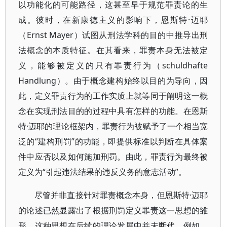
以功能化的可能路径，这甚至早于规范罪责论的生
成。彼时，在新康德主义的影响下，恩斯特·迈耶
（Ernst Mayer）试图从刑法学科的目的中推导出刑
法概念的本质特征。在其看来，罪责本身无法被定
义，能够被定义的只有罪责行为（schuldhafte
Handlung）。由于概念建构始终以目的为导向，因
此，定义罪责行为的工作实质上就等同于阐明这一概
念在实现刑法目的的过程中具有怎样的功能。在恩斯
特·迈耶的理论框架内，罪责行为被赋予了一个相当宽
泛的“建构刑罚”的功能，即提供标准以判断在具体案
件中应否以及如何施加刑罚。由此，罪责行为最终被
定义为“引起违法结果的违反义务的意志活动”。
尽管并非直接针对罪责概念本身，但恩斯特·迈耶
的论述已然显露出了根据刑罚定义罪责这一思想的雏
形。这种思想在后续的理论发展中并未断代。例如，