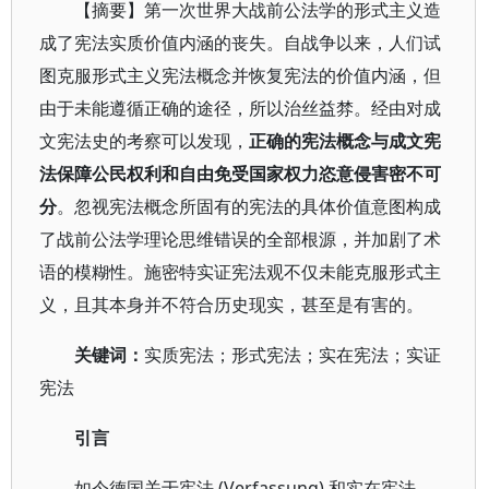
【摘要】第一次世界大战前公法学的形式主义造
成了宪法实质价值内涵的丧失。自战争以来，人们试
图克服形式主义宪法概念并恢复宪法的价值内涵，但
由于未能遵循正确的途径，所以治丝益棼。经由对成
文宪法史的考察可以发现，
正确的宪法概念与成文宪
法保障公民权利和自由免受国家权力恣意侵害密不可
分
。忽视宪法概念所固有的宪法的具体价值意图构成
了战前公法学理论思维错误的全部根源，并加剧了术
语的模糊性。施密特实证宪法观不仅未能克服形式主
义，且其本身并不符合历史现实，甚至是有害的。
关键词：
实质宪法；形式宪法；实在宪法；实证
宪法
引言
如今德国关于宪法 (Verfassung) 和实在宪法