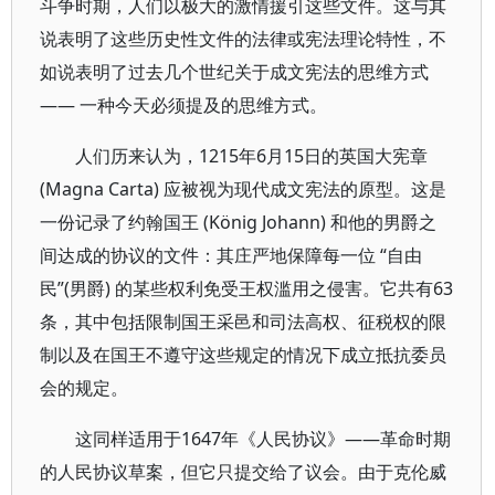
斗争时期，人们以极大的激情援引这些文件。这与其
说表明了这些历史性文件的法律或宪法理论特性，不
如说表明了过去几个世纪关于成文宪法的思维方式
—— 一种今天必须提及的思维方式。
人们历来认为，1215年6月15日的英国大宪章
(Magna Carta) 应被视为现代成文宪法的原型。这是
一份记录了约翰国王 (König Johann) 和他的男爵之
间达成的协议的文件：其庄严地保障每一位 “自由
民”(男爵) 的某些权利免受王权滥用之侵害。它共有63
条，其中包括限制国王采邑和司法高权、征税权的限
制以及在国王不遵守这些规定的情况下成立抵抗委员
会的规定。
这同样适用于1647年《人民协议》——革命时期
的人民协议草案，但它只提交给了议会。由于克伦威