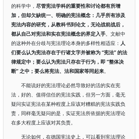
的科学中，
尽管宪法学科的重要性和讨论都有所增
加，但却欠缺统一、明确的宪法概念：几乎所有涉及
宪法内容的研究，从教科书到论文，无论战前战后，
都从自己对宪法和实在宪法概念的界定入手
。文献中
的这种外在分歧与宪法理论本身的多样性相适应：
人
们要么认为宪法存在于行诸文字并被称为
“
宪法”
的法
律规定中；要么认为宪法只存在于行为，即 “
整体决
断”
之中；要么将宪法、法和国家等同起来
。
不能说好的宪法理论必然导致好的活的实在宪
法，好的、值得信任的宪法实践，但另一方面，毫无
疑问实证宪法在某种程度上应该对糟糕的宪法实践负
责，同样毫无疑问的是，实证宪法所依据的宪法理论
在多大程度上应该对其负责。
无论如何，在德国宪法史上，可以看到宪法理论