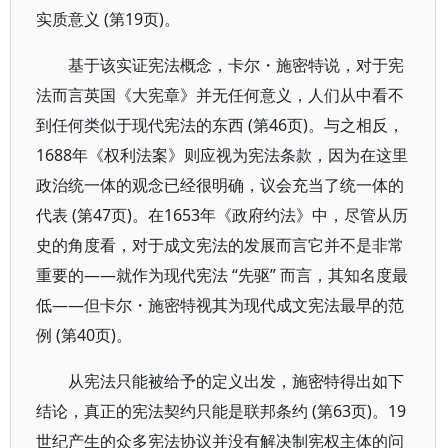
实质意义 (第19页)。
基于该实证宪法概念，卡尔・施密特说，对于宪
法而言英国《大宪章》并无任何意义，人们从中看不
到任何类似于现代宪法的东西 (第46页)。与之相反，
1688年《权利法案》则应视为宪法条款，因为在这里
政治统一体的观念已经很明确，议会充当了统一体的
代表 (第47页)。在1653年《政府约法》中，尽管从历
史的角度看，对于成文宪法的发展而言它并不是非常
重要的——就作为现代宪法 “先驱” 而言，其知名度最
低——但卡尔・施密特视其为现代成文宪法最早的范
例 (第40页)。
从宪法只能被给予的定义出发，施密特得出如下
结论，真正的宪法契约只能是联邦条约 (第63页)。19
世纪产生的众多宪法协议并没有解决制宪权主体的问