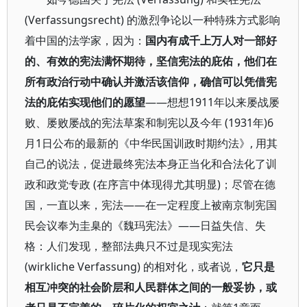
(Verfassungsrecht) 的激烈争论以一种特殊方式影响
着中国的法学家，因为：
国内有成千上万人对一部好
的、有效的宪法满怀期待，坚信宪法的庇佑，他们在
所有政治行动中确认并激活该信仰，确信可以凭借宪
法的庇佑实现他们的愿望
——想想1911年以来屡战屡
败、屡败屡战的宪法草案和制宪以及今年 (1931年)6
月1日公布的最新的《中华民国训政时期约法》, 用其
自己的说法，促进最终宪法本身正当化和合法化了训
政和政党专政 (在序言中体现得尤其明显)；尽管在德
国，一直以来，宪法——在一定程度上被南京制宪国
民会议奉为圭臬的《魏玛宪法》——日益失信、失
格：人们发现，整部法典只不过是现实宪法
(wirkliche Verfassung) 的相对化，或者说，
它只是
相互冲突的社会阶层和人民群体之间的一般妥协，或