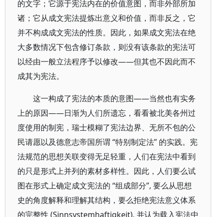
的文字；它源于宪法内在的价值意图，而非外部所加
诸；它从成文宪法提炼出意义和价值，而非反之，它
并不构成成文宪法的性质。因此，如果成文宪法在绝
大多数情况下包含修订条款，则没有该条款的宪法可
以经由一般立法程序予以修改——但其也不因此而不
成其为宪法。
这一构成了宪法的本质的意图——当然也有实务
上的原因——日渐为人们所遗忘，看看被北美各州过
度使用的制宪，瑞士模糊了宪法边界、无所不包的公
民请愿以及德意志帝国所谓 “特别制定法” 的实践。宪
法规范的思想关联变得无足轻重，人们在宪法中看到
的只是形式上并列的素材多样性。因此，人们要么试
图在形式上确定成文宪法的 “组成部分”, 要么从思想
史的角度解释和理解其结构，要么拒绝宪法意义体系
的完整性 (Sinnsystemhaftigkeit), 并认为载入宪法中