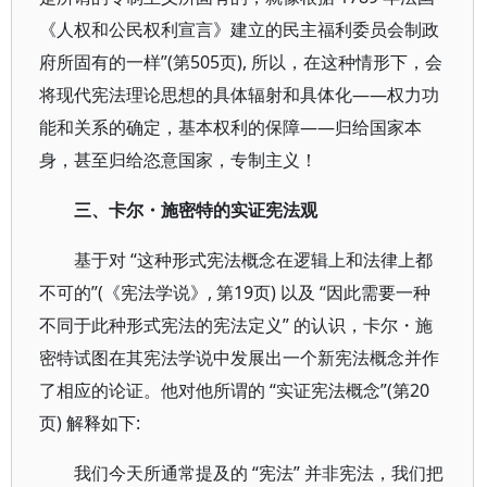
《人权和公民权利宣言》建立的民主福利委员会制政
府所固有的一样”(第505页), 所以，在这种情形下，会
将现代宪法理论思想的具体辐射和具体化——权力功
能和关系的确定，基本权利的保障——归给国家本
身，甚至归给恣意国家，专制主义！
三、卡尔
・
施密特的实证宪法观
基于对 “这种形式宪法概念在逻辑上和法律上都
不可的”(《宪法学说》, 第19页) 以及 “因此需要一种
不同于此种形式宪法的宪法定义” 的认识，卡尔・施
密特试图在其宪法学说中发展出一个新宪法概念并作
了相应的论证。他对他所谓的 “实证宪法概念”(第20
页) 解释如下:
我们今天所通常提及的 “宪法” 并非宪法，我们把