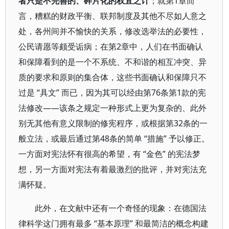
者只是不完善的、碎片化的权宜之计
；就第1章而
言，糟糕的财政平衡、联邦制度及其他不尽如人意之
处，各州间并不愉快的关系，修改选举法的必要性，
公民请愿等颇受诟病；在第2章中，人们在书面确认
和保障看到的是一个不系统、不和谐的相互冲突、异
质的要求和原则的集合体，这些书面确认和保障只不
过是 “具文” 而已，因为其可以经由第76条第1款的宪
法修改——该条之规定一种形式上更为复杂的、此外
别无其他有意义限制的修宪程序，或根据第32条的一
般立法，或最后通过第48条的简单 “措施” 予以修正。
一方面对宪法怀有很高的希望，有 “金色” 的宪法梦
想，另一方面对宪法有着最激烈的批评，并对宪法充
满怀疑。
此外，在文献中还有一个奇怪的现象：在德国法
律科学这门拥有最多 “基本原理” 和最简洁的概念构建