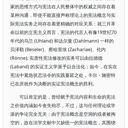
家的思维方式与宪法在人民整体中的权威之间存在着
某种沟通，即使不能直接声称理论上的宪法概念与实
际宪法实务之间存在着更精确的对应关系：就三月革
命以前的立宪主义而言，宪法的代言人有像19世纪70
年代的乌兰 (Uhland) 和达尔曼 (Dahlmann) 一样的
贝泽勒 (Beseler)、察哈里埃 (Zachariae)、伦内
(Rönne); 实质性宪法修改的实务可以由拉德德
(Laband) 的实证主义学派予以合法化；如今，在实在
宪法中紧急状态法令的实践蔓延之处，卡尔・施密特
已在庆祝作为决断的实证宪法概念的胜利。
可以肯定的是，曾经赋予宪法内容和生命的宪法
之价值内涵如今丧失殆尽，不过，这与任何理论或学
派的争论完全无关：由于宪法概念是空洞的或者被掏
空的，故在法学文献中欠缺统一的宪法概念，其围绕