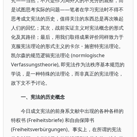
究——当然，不只是作为局外人的不充分的观察，而
是试图思考实际的问题——笔者在学习宪法时不得不
思考成文宪法的历史，值得关注的东西总是再次唤起
人们的回忆；其次，战前实证主义对宪法概念的形式
化及其路径；最后，用我们取得成果评价同样致力于
克服宪法理论的形式主义的卡尔・施密特宪法理论。
凯尔森的规范逻辑宪法理论 (normlogische
Verfassungstheorie), 即宪法作为法秩序基本规范的
学说，是一种特殊的法理论，而非真正的宪法理论，
故下文不予讨论。
一、宪法的历史概念
今日成文宪法的前身系文献中出现的各种各样的
特权书 (Freiheitsbriefe) 和自由保障书
(Freiheitsverbürgungen)。事实上，在所谓的宪法