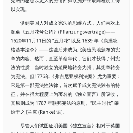
宪法的思想以更大的激情回归欧洲并在最高程度上得
以实现。
谈到美国人对成文宪法的思维方式，人们喜欢上
溯至《五月花号公约》(Pflanzungsverträge)——
1620年11月11日的 “五月花” 以及 1639 年《康涅狄
格基本法令》——这些后来成为北美殖民地颁布的宪
章的内容。然而，直至革命年代，它们才获得了州宪
法的性质，当时独立的殖民地转变为州，其宪章转变
为宪法。但1776年《弗吉尼亚权利法案》尤为重要：
它是第一部宪法性法律，首次赋予成文宪法独有的特
征，并在很大程度上为著名的《独立宣言》所吸收，
其原则成为 1787 年联邦宪法的原则。“民主时代” 肇
始于之 [兰克 (Ranke) 语]。
尽管人们试图证明美国《独立宣言》相对于英国