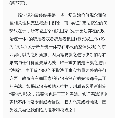
(第37页)。
该学说的最终结果是，将一切政治价值观念和价
值相关性从宪法概念中剔除，而 “实证” 宪法概念的优
势只在于，所有被主宰相关国家 (先于宪法存在的政
治统一体) 的统治者或者统治者集团 (制宪权主体) 称
为 “宪法”(关于政治统一体存在形式的整体决断) 的东
西都可以为之所涵摄。因为需要就之进行决断的存在
形式与任何价值关系无关，唯一重要的是应就之进行
“决断”。由于该 “决断” 不取决于事实力量之外的任何
东西，故所有主宰国家的统治者制定的宪法都是真正
的宪法。如果统治者被他人推翻，则后者又重新制定
“宪法”, 那么，该宪法也是真正的宪法。实证宪法理论
家绝不能涉及专制或者暴政、权力恣意或者独裁：因
为这只会让我们陷入混淆和模糊之中！