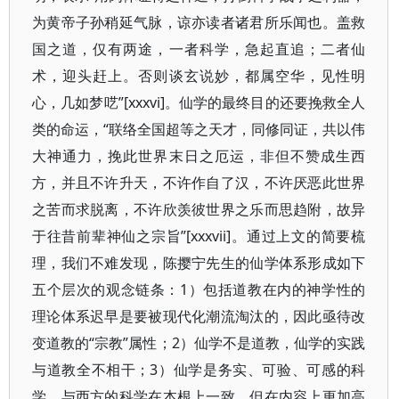
为黄帝子孙稍延气脉，谅亦读者诸君所乐闻也。盖救
国之道，仅有两途，一者科学，急起直追；二者仙
术，迎头赶上。否则谈玄说妙，都属空华，见性明
心，几如梦呓”[xxxvi]。仙学的最终目的还要挽救全人
类的命运，“联络全国超等之天才，同修同证，共以伟
大神通力，挽此世界末日之厄运，非但不赞成生西
方，并且不许升天，不许作自了汉，不许厌恶此世界
之苦而求脱离，不许欣羡彼世界之乐而思趋附，故异
于往昔前辈神仙之宗旨”[xxxvii]。通过上文的简要梳
理，我们不难发现，陈撄宁先生的仙学体系形成如下
五个层次的观念链条：1）包括道教在内的神学性的
理论体系迟早是要被现代化潮流淘汰的，因此亟待改
变道教的“宗教”属性；2）仙学不是道教，仙学的实践
与道教全不相干；3）仙学是务实、可验、可感的科
学，与西方的科学在本根上一致，但在内容上更加高