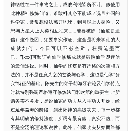
神牺牲在一件事物之上，成败利钝皆所不计。假使用
此种精神修炼仙道，谁敢料其必不能成？况且外国的
科学家，常常想设法离开地球，到月球上去探险，又
想与火星人上人类相互往来……若要破除（仙道是迷
信）这个疑团，须要事实作证。这全是将来学仙的人
成就如何，今日可以不必空辩，枉费笔墨而
已。”[xxx]可验证的仙学修炼成就是破除仙学即迷信
的最佳途径。同时，仙学的修炼是有严格的次第和方
法的，并不是任意为之的玄谈与心学，这也是仙学“务
实”特征的基础。陈先生的弟子胡海牙在论及仙学特点
时就特别强调严格遵守修炼法门和次第的重要性，“所
谓务实不务虚，是说仙家的功夫从入手功夫开始，经
过延年益寿的阶段，到出阳神的高级功夫，每一步都
有其明确的修持法度，所谓有景有验，真实不虚，而
不是空泛的理论和说教。此外，仙家功夫从始而终都