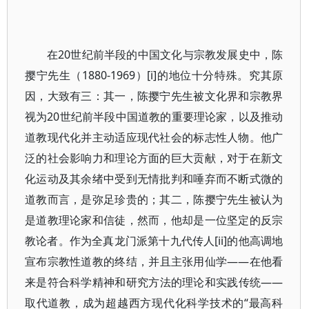
在20世纪前半段的中国文化与宗教发展史中，陈
撄宁先生（1880-1969）[i]的地位十分特殊。究其原
因，大致有三：其一，陈撄宁先生被文化界和宗教界
视为20世纪前半段中国道教的重要理论家，以及推动
道教现代化并主动适应现代社会的标志性人物。他广
泛的社会影响力和理论方面的巨大贡献，对于在新文
化运动及其余绪中受到无情批判和唾弃而不断式微的
道教而言，是弥足珍贵的；其二，陈撄宁先生被认为
是道教理论家和信徒，然而，他却是一位坚定的反宗
教论者。作为全真龙门派第十九代传人[ii]的他高调地
宣布宗教性道教的终结，并且主张用仙学——在他看
来是符合科学精神和研究方法的理论和实践传统——
取代道教，成为超越西方现代化科学技术的“最高科