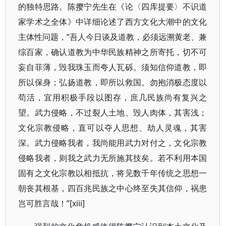
的独特思路。陈撄宁先生在《论〈四库提要〉不识道
家学术之全体》中详细论述了西方文化大潮中的文化
主体性问题，“吾人今日谈及道教，必须远溯黄老、兼
综百家，确认道教为中华民族精神之所寄托，切不可
妄自菲薄，毁我珠玉而夸人瓦砾。须知信仰道教，即
所以保身；弘扬道教，即所以救国。勿抱消极态度以
苟活，宜用积极手段以图存，庶几民族尚有复兴之
望。武力侵略，不过裂人土地、毁人肉体，其害浅；
文化宗教侵略，直可以夺人思想、劫人灵魂，其害
深。武力侵略我者，我尚能用武力对付之，文化宗教
侵略我者，则我之武力无所施其技矣。若不利用本国
固有之文化宗教以相抵抗，将见数千年传统之思想一
朝丧其根基，四百兆民族之中心终至失其信仰，祸患
岂可胜言哉！”[xiii]