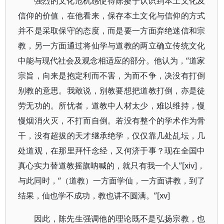
强烈的文化危机感使得陈撄宁认识到本土文化及
信仰的价值，在他看来，保存本土文化与信仰的方式
并不是采取保守的态度，而是要一方面弃绝迷信和宗
教，另一方面通过将仙学与道教的两立确立传统文化
中能与现代社会及观念相适应的部分。他认为，“道家
宗旨，向来是抱定利而不害，为而不争，决没有打倒
别教的意思。我敢说，别教要想把道教打倒，亦是徒
劳无功的。所忧者，道教中人材太少，难以维持，慢
慢烟消火灭，不打而自倒。若没有整个的学术作为骨
干，没有超拔的天才继承绝学，仅仅靠几处乩坛，几
处道观，在那里拜忏念经，又何济于事？现在全国中
真心实力替道教摇旗呐喊的，就只有我一个人”[xiv]，
与此同时，“（道教）一方面学仙，一方面讲教，到了
结果，仙也学不成功，教也讲不圆满。”[xv]
因此，陈先生强调他的理论既不是弘扬宗教，也