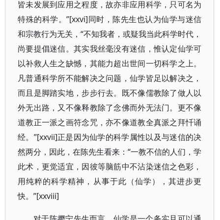
皆未发展到应用之程度，故亦非应用科学，只可名为
特殊的科学。”[xxvi]同时，陈先生也认为仙学与迷信
和宗教行为无关，“不知我者，或疑我当此科学时代，
尚要提倡迷信。其实我丝毫没有迷信，惟认定仙学可
以补救人生之缺憾，其能力超出世间一切科学之上。
凡普通科学所不能解决之问题，仙学皆足以解决之，
而且是脚踏实地，步步行去。既不像儒教除了做人以
外无出路，又不像释教除了念佛而外无法门。更不像
道教正一派之画符念咒，亦不像道教全真派之拜忏诵
经。”[xxvii]正是因为仙学的科学属性以及与迷信的决
然两分，因此，在陈先生看来：“一教不信的人们，学
此术，更觉适宜，因彼等脑筋中不沾染迷信之色彩，
用纯粹的科学精神，从事于此（仙学），其进步更
快。”[xxviii]
对于陈撄宁先生而言，仙学是一个务实且可以通