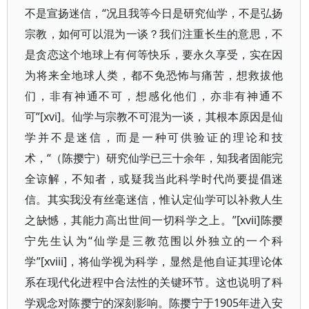
不是宣扬迷信，“况且我等今日是研究仙学，不是弘扬
宗教，如何可以混为一谈？我们注重长生的意思，不
是贪恋这个地球上有何等快乐，要永久享受，实在因
为将来全地球人类，都不免恐怖与痛苦，想救拔他
们，非有神通不可，想感化他们，亦非有神通不
可”[xvi]。仙学与宗教不可混为一谈，其根本原因是仙
学并不是迷信，而是一种可供验证的理论和技
术，“（陈撄宁）研究仙学已三十余年，知我者固能完
全谅解，不知者，或疑我当此科学时代尚要提倡迷
信。其实我没有丝毫迷信，惟认定仙学可以补救人生
之缺憾，其能力高出世间一切科学之上。”[xvii]陈撄
宁先生认为“仙学是三教范围以外独立的一个科
学”[xviii]，将仙学视为科学，显然是他自证其理论体
系在现代化进程中合法性的关键环节。这也说明了科
学观念对陈撄宁的深刻影响。陈撄宁于1905年进入安