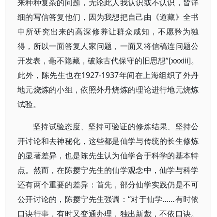
来种种复杂的问题，无论此人我认识或不认识，皆详
细的写信答复他们，因为我想把自己由《道藏》全书
中所研究出来的高深修养让群众咸知，不愿矜为独
得，所以一面答复人家问题，一面又将信稿连问题公
开发表，毫不隐藏，破除古代保守的旧思想”[xxxiii]。
此外，陈先生也在1927-1937年间在上海组织了外丹
地元烧炼的小组，依照外丹烧炼的理论进行地元烧炼
试验。
坚持试验态度、坚持可验证的修炼结果、坚持公
开讨论和去神秘化，这些都是仙学与传统的长生修炼
的显著差异，也是陈先生认为仙学合于科学的基本特
点。然而，在陈撄宁先生的仙学观念中，仙学与科学
还有两个重要的差异：首先，部分仙学实践仍是不可
公开讨论的，陈撄宁先生强调：“对于仙学……有时依
口诀行事，有时又变通办理，独出新裁，不依口诀。