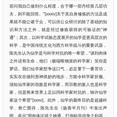
若问我自己做到什么程度，合于哪一部丹经第几层功
夫，则不能回答。”[xxxiv]关于其自身修炼的方法及成
果就不能公诸于众，可以供公众研讨的除了基础的知
识和方法之外，就是经过修炼获得的可验证的“神
通”；其次，以科学试验态度展开的仙学是更高层次的
科学，是中国传统文化与西方科学战斗的重要武器，
陈先生认为仙学是与科学对抗的唯一希望，“谈到肉体
之外还有生命，他们（极端唯物派的科学家）笑你是
梦话。我们仙学家想争这口气，必定要下一番苦功，
实实在在做到形神俱妙的地步，方能令科学家折服。
须知仙学家的劲敌是科学家，而宗教的敌人也是科学
家，但是将来世界上足以同科学家对抗的，独许仙学
家这个希望”[xxxv]。此外，仙学的最终目的是超越科
学、救亡图存，陈先生在《扬善半月刊》中发出声
明，表示“用肉体证得之神通，打倒科学战争之利器，