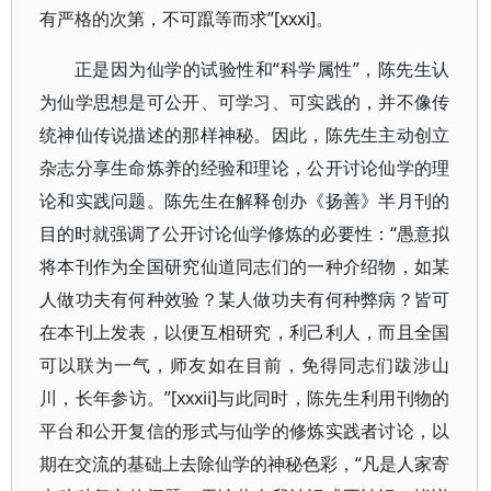
有严格的次第，不可躥等而求”[xxxi]。
正是因为仙学的试验性和“科学属性”，陈先生认
为仙学思想是可公开、可学习、可实践的，并不像传
统神仙传说描述的那样神秘。因此，陈先生主动创立
杂志分享生命炼养的经验和理论，公开讨论仙学的理
论和实践问题。陈先生在解释创办《扬善》半月刊的
目的时就强调了公开讨论仙学修炼的必要性：“愚意拟
将本刊作为全国研究仙道同志们的一种介绍物，如某
人做功夫有何种效验？某人做功夫有何种弊病？皆可
在本刊上发表，以便互相研究，利己利人，而且全国
可以联为一气，师友如在目前，免得同志们跋涉山
川，长年参访。”[xxxii]与此同时，陈先生利用刊物的
平台和公开复信的形式与仙学的修炼实践者讨论，以
期在交流的基础上去除仙学的神秘色彩，“凡是人家寄