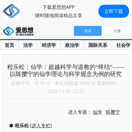
下载爱思想APP
立即下载
随时随地阅读精品文章
登录
注册
首页
法学
经济学
政治学
国际关系
社会学
程乐松：仙学：超越科学与道教的“终结”——
以陈撄宁的仙学理论与科学观念为例的研究
选择字号：
大
中
小
本文共阅读 3340 次 更新时间：
2025-11-01 22:22
进入专题：
仙学
陈撄宁
●
程乐松
(
进入专栏
)