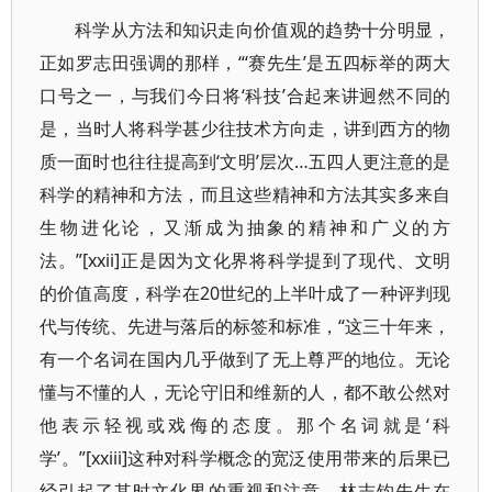
科学从方法和知识走向价值观的趋势十分明显，
正如罗志田强调的那样，“‘赛先生’是五四标举的两大
口号之一，与我们今日将‘科技’合起来讲迥然不同的
是，当时人将科学甚少往技术方向走，讲到西方的物
质一面时也往往提高到‘文明’层次…五四人更注意的是
科学的精神和方法，而且这些精神和方法其实多来自
生物进化论，又渐成为抽象的精神和广义的方
法。”[xxii]正是因为文化界将科学提到了现代、文明
的价值高度，科学在20世纪的上半叶成了一种评判现
代与传统、先进与落后的标签和标准，“这三十年来，
有一个名词在国内几乎做到了无上尊严的地位。无论
懂与不懂的人，无论守旧和维新的人，都不敢公然对
他表示轻视或戏侮的态度。那个名词就是‘科
学’。”[xxiii]这种对科学概念的宽泛使用带来的后果已
经引起了其时文化界的重视和注意，林志钧先生在