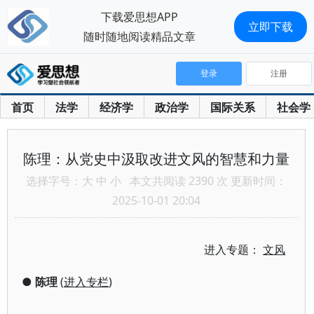
下载爱思想APP
立即下载
随时随地阅读精品文章
登录
注册
首页
法学
经济学
政治学
国际关系
社会学
陈理：从党史中汲取改进文风的智慧和力量
选择字号：
大
中
小
本文共阅读 2390 次 更新时间：
2025-10-01 20:04
进入专题：
文风
●
陈理
(
进入专栏
)