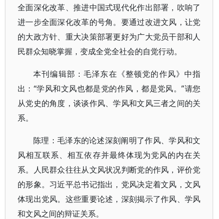
全面深化改革、推进中国式现代化作出部署，吹响了
进一步全面深化改革的号角。要通过改进文风，让党
的大政方针、重大决策部署更好为广大党员干部和人
民群众知晓掌握，变成全党全社会的自觉行动。
本刊编辑部：毛泽东在《整顿党的作风》中指
出：“学风和文风也都是党的作风，都是党风。”请您
从党史的角度，谈谈作风、学风和文风三者之间的关
系。
陈理：毛泽东的论述深刻阐明了作风、学风和文
风相互联系、相互依存并最终体现为党风的内在关
系。人民群众往往从文风状况判断党的作风，评价党
的形象。习近平总书记指出，党风决定着文风，文风
体现出党风。这些重要论述，深刻揭示了作风、学风
和文风之间的辩证关系。