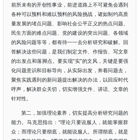
前所未有的开创性事业，前进道路上不可避免会遇到
各种可以预料和难以预料的风险挑战，诸如制约高质
量发展的堵点问题、影响社会公平正义的热点问题、
民生方面的难点问题、党的建设的突出问题、各领域
的风险问题等等，都有待一一去分析研究和破解。回
答解决这些问题，是我们制定文件、作报告、写文章
的出发点和落脚点。要实现“实”的文风，关键是要强
化问题意识和目标导向，从实际出发，奔着问题去，
聚焦实践遇到的新问题提出解决的办法，以回应时代
呼声，解决群众关切，切实增强文件、讲话、文章的
针对性。
第二，加强理论素养，切实提高分析研究问题的
能力。马克思指出：“理论只要说服人，就能掌握群
众；而理论只要彻底，就能说服人。所谓彻底，就是