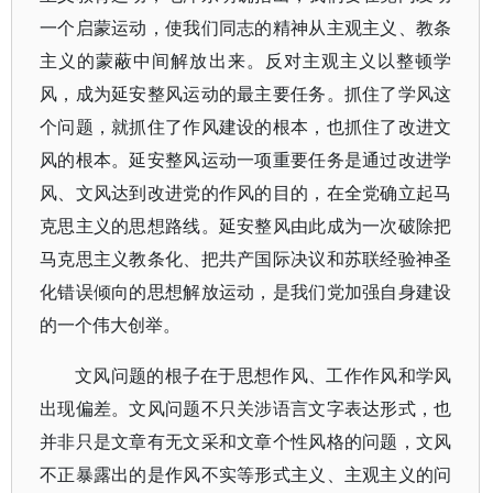
一个启蒙运动，使我们同志的精神从主观主义、教条
主义的蒙蔽中间解放出来。反对主观主义以整顿学
风，成为延安整风运动的最主要任务。抓住了学风这
个问题，就抓住了作风建设的根本，也抓住了改进文
风的根本。延安整风运动一项重要任务是通过改进学
风、文风达到改进党的作风的目的，在全党确立起马
克思主义的思想路线。延安整风由此成为一次破除把
马克思主义教条化、把共产国际决议和苏联经验神圣
化错误倾向的思想解放运动，是我们党加强自身建设
的一个伟大创举。
文风问题的根子在于思想作风、工作作风和学风
出现偏差。文风问题不只关涉语言文字表达形式，也
并非只是文章有无文采和文章个性风格的问题，文风
不正暴露出的是作风不实等形式主义、主观主义的问