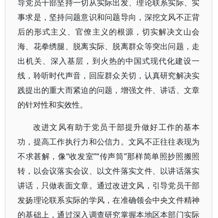
导党员干部坚持一切从实际出发、理论联系实际、实
事求是，坚持问题意识和问题导向，深挖文风不正背
后的形式主义、官僚主义的根源，切实解决文山会
海、花拳绣腿、脱离实际、脱离群众等突出问题，走
出机关、深入基层，到火热的中国式现代化建设一
线，聆听时代声音，回应群众关切，认真研究解决实
践提出的重大而紧迫的问题，增强文件、讲话、文章
的针对性和实效性。
改进文风有助于党员干部提升做好工作的基本
功，提高工作执行力和公信力。文风不正往往表现为
不求甚解，像“收发室”“传声筒”那样简单照抄照搬照
转，以会议落实会议、以文件落实文件、以讲话落实
讲话，只做表面文章。通过改进文风，引导党员干部
发扬理论联系实际的学风，在准确领会中央文件精神
的基础上，通过深入调查研究掌握本地区本部门实际