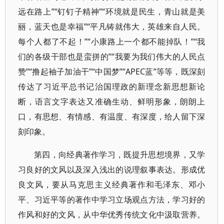
远在路上”“钉钉子精神”“环境就是民生，青山就是美
丽，蓝天也是幸福”“平凡铸就伟大，英雄来自人民。
每个人都了不起！”“小康路上一个都不能掉队！”“我
们的各级干部也是蛮拼的”“我要为我们伟大的人民点
赞”“撸起袖子加油干”“中国梦”“APEC蓝”等等，既深刻
传达了习近平总书记治国理政的新理念新思想新论
断，语言文字表达又准确生动、鲜明形象，朗朗上
口，有思想、有情感、有温度、有深度，给人留下深
刻印象。
第四，向经典著作学习，既提升思想境界，又学
习良好的文风以及深入浅出的说理叙事表达。形成优
良文风，要从马克思主义经典著作和毛泽东、邓小
平、习近平等的著作中学习立场观点方法，学习好的
作风和好的文风，从中华优秀传统文化中汲取营养。