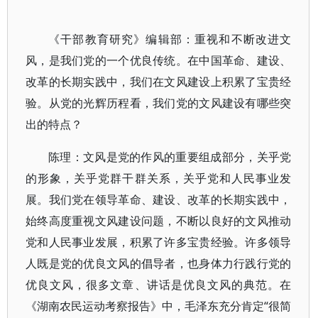
《干部教育研究》编辑部：重视和不断改进文
风，是我们党的一个优良传统。在中国革命、建设、
改革的长期实践中，我们在文风建设上积累了宝贵经
验。从党的光辉历程看，我们党的文风建设有哪些突
出的特点？
陈理：文风是党的作风的重要组成部分，关乎党
的形象，关乎党群干群关系，关乎党和人民事业发
展。我们党在领导革命、建设、改革的长期实践中，
始终高度重视文风建设问题，不断以良好的文风推动
党和人民事业发展，积累了许多宝贵经验。许多领导
人既是党的优良文风的倡导者，也身体力行践行党的
优良文风，很多文章、讲话是优良文风的典范。在
《湖南农民运动考察报告》中，毛泽东充分肯定“很简