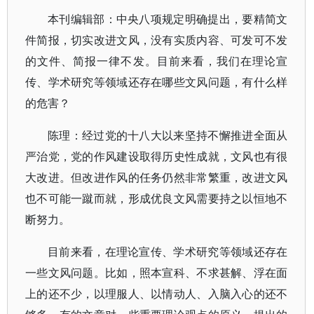
本刊编辑部：中央八项规定明确提出，要精简文
件简报，切实改进文风，没有实质内容、可发可不发
的文件、简报一律不发。目前来看，我们在理论宣
传、学术研究等领域还存在哪些文风问题，有什么样
的危害？
陈理：经过党的十八大以来坚持不懈推进全面从
严治党，党的作风建设取得历史性成就，文风也有很
大改进。但改进作风的任务仍然非常繁重，改进文风
也不可能一蹴而就，形成优良文风需要持之以恒地不
断努力。
目前来看，在理论宣传、学术研究等领域还存在
一些文风问题。比如，照本宣科、不求甚解、浮在面
上的还不少，以理服人、以情动人、入脑入心的还不