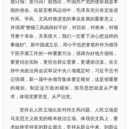
放日报〉发刊词》就指出，中国共产党的使命就是本
报的使命。在延安整风运动中，毛泽东充分肯定改进
作风、学风、文风对推进党的事业发展的重要意义，
并强调“整顿三风搞得好不好，对目前，对将来，对领
导整个革命，关系很大，我们一定要下决心把这样的
事做好”。新中国成立后，邓小平也把拿笔杆作为领导
干部开展工作的一种重要方法，强调办好地方报纸，
要更结合实际，更切合群众需要，更通俗活泼。在主
持中央政治局会议审议中央八项规定时，习近平总书
记强调，新一届中央领导集体要定规矩，这是很重要
的规矩。制定这方面的规矩，指导思想就是从严要
求，体现党要管党、从严治党。
坚持从人民立场出发对待文风问题。人民立场是
马克思主义政党的根本政治立场。体现在文风上，要
求始终坚持党的群众观点，坚持从群众中来、到群众