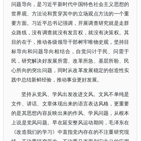
问题导向，是习近平新时代中国特色社会主义思想的
世界观、方法论和贯穿其中的立场观点方法的一个重
要方面。习近平总书记强调，开展调查研究就是走群
众路线，没有调查就没有发言权，就没有决策权。其
目的在于，推动各级领导干部树牢唯物史观，坚持目
标导向和问题导向相结合，自觉问计于民、问需于
民，研究解决好发展所需、改革所急、基层所盼、民
心所向的突出问题，同时从改革发展稳定的创造性实
践中总结新鲜经验，推动事业更好发展。
坚持从党风、学风出发改进文风。文风不单纯是
文件、讲话、文章体现出来的语言表达风格，更重要
的是其思想内容反映出来的作风、学风问题，从根本
上说是党风问题。早在延安整风运动期间，毛泽东在
《改造我们的学习》中直指党内存在的不注重研究现