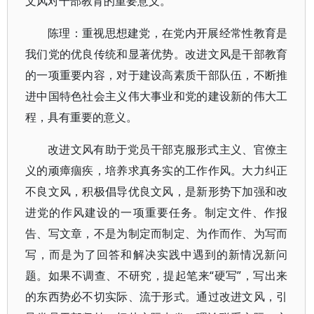
文风对干部教育的重要意义。
陈理：重视思想建党，在党内开展经常性教育是
我们党的优良传统和显著优势。改进文风是干部教育
的一项重要内容，对于建设高素质干部队伍，不断推
进中国特色社会主义伟大事业和党的建设新的伟大工
程，具有重要的意义。
改进文风有助于党员干部克服形式主义、官僚主
义的顽瘴痼疾，培养求真务实的工作作风。大力纠正
不良文风，积极倡导优良文风，是新形势下加强和改
进党的作风建设的一项重要任务。制定文件、作报
告、写文章，不是为制定而制定、为作而作、为写而
写，而是为了回答和解决实践中遇到的新情况新问
题。如果不调查、不研究，提起笔来“硬写”，写出来
的东西势必不切实际、流于形式。通过改进文风，引