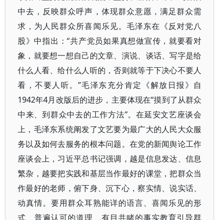
中去，反映群众呼声，体现群众意愿，满足群众需
求，为人民群众所喜闻乐见。毛泽东在《反对党八
股》中指出：“共产党员如果真想做宣传，就要看对
象，就要想一想自己的文章、演说、谈话、写字是给
什么人看、给什么人听的，否则就等于下决心不要人
看，不要人听。”毛泽东充分肯定《解放日报》自
1942年4月改版后的进步，主要体现在“摸到了从群众
中来、到群众中去的工作方法”。在延安文艺座谈会
上，毛泽东系统阐发了文艺要为最广大的人民大众服
务以及如何去服务的根本问题。在党的新闻舆论工作
座谈会上，习近平总书记强调，越是信息发达、信息
繁杂，越要把实践和基层当作最好的课堂，把群众当
作最好的老师，俯下身、沉下心，察实情、说实话、
动真情。要用群众耳熟能详的语言、喜闻乐见的形
式、普遍认可的道理、有目共睹的事实教育引导群