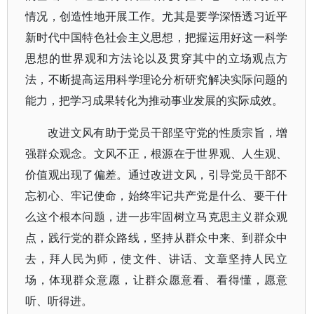
情况，创造性地开展工作。尤其是要学深悟透习近平
新时代中国特色社会主义思想，把握运用好这一科学
思想的世界观和方法论以及贯穿其中的立场观点方
法，不断提高运用科学理论分析研究解决实际问题的
能力，把学习成果转化为推动事业发展的实际成效。
改进文风有助于党员干部坚守党的性质宗旨，增
强群众观念。文风不正，根源在于世界观、人生观、
价值观出现了偏差。通过改进文风，引导党员干部不
忘初心、牢记使命，始终牢记共产党是什么、要干什
么这个根本问题，进一步牢固树立马克思主义群众观
点，践行党的群众路线，坚持从群众中来、到群众中
去，拜人民为师，使文件、讲话、文章坚持人民立
场，体现群众意愿，让群众愿意看、看得懂，愿意
听、听得进。