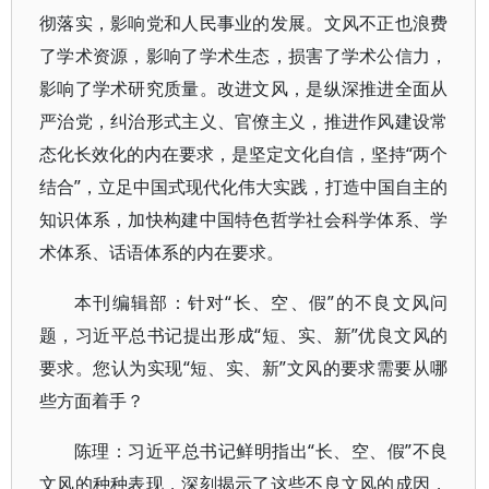
彻落实，影响党和人民事业的发展。文风不正也浪费
了学术资源，影响了学术生态，损害了学术公信力，
影响了学术研究质量。改进文风，是纵深推进全面从
严治党，纠治形式主义、官僚主义，推进作风建设常
态化长效化的内在要求，是坚定文化自信，坚持“两个
结合”，立足中国式现代化伟大实践，打造中国自主的
知识体系，加快构建中国特色哲学社会科学体系、学
术体系、话语体系的内在要求。
本刊编辑部：针对“长、空、假”的不良文风问
题，习近平总书记提出形成“短、实、新”优良文风的
要求。您认为实现“短、实、新”文风的要求需要从哪
些方面着手？
陈理：习近平总书记鲜明指出“长、空、假”不良
文风的种种表现，深刻揭示了这些不良文风的成因，