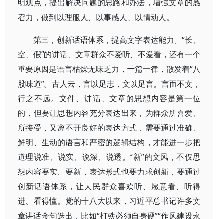
明观点，提出解决问题的思路和办法，增强文章的感
召力，做到以理服人、以事感人、以情动人。
第三，创新话语体系，提高文字表达能力。“长、
空、假”的讲话、文章群众不爱听、不爱看，还有一个
重要原因是语言枯燥无味乏力，千篇一律，散发着“八
股味道”。古人云，言以足志，文以足言。言而不文，
行之不远。文件、讲话、文章的思想内容是第一位
的，但要让思想内容充分表达出来，为群众所喜爱、
所接受，又离不开良好的表达方式，需要通过准确、
鲜明、生动的语言和严密的逻辑结构，才能进一步把
道理说准、说实、说深、说透。“新”的文风，不仅思
想内容要实、要新，表达形式也要力求创新，要通过
创新话语体系，让人民群众喜欢听、愿意看、听得
进、看得懂。党的十八大以来，习近平总书记许多文
章讲话金句迭出，比如“打铁必须自身硬”“作风建设永