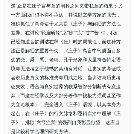
遥”正是在庄子言与意的阐释之间夹带私意的结果；另
一方面我们也不得不承认，其说以玄学方家的眼光，
准确抓住了阐释诸子尤其是《庄子》与解经的方法性
差异。在讨论“轮扁斫轮”之“徐”“疾”“甘”“苦”时，我们
已经知道音韵训诂在释《庄》时的局限性，而这种方
法正是解经的重要倚仗；《庄子》寓言中气质面目多
变的尧、舜、禹、老聃、孔子形象和大量符合特定语
境却无法考之于他书的莫须有对话，让史实的考证或
者说历史真实的标准失却用武之地。当训诂与历史考
证失效，语言与真实世界的联系被部分割断或有意遗
弃（而这在经学以及大部分著作中被极力强调甚至作
为立论根本），完全进入《庄子》语境，以其本身为
起点，在《庄子》的行文脉络和逻辑自洽中理解《庄
子》，排除“六经注我”的强烈自我彰显欲望，这应当
是比较科学合理的研究方法。