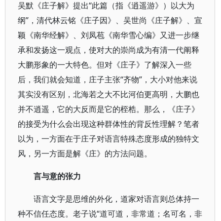
吴默《庄子解》提出“此篇（指《逍遥游》）以大为
纲”，清代林云铭《庄子因》、吴世尚《庄子解》、宣
颖《南华经解》、刘凤苞《南华雪心编》又进一步继
承和发扬这一观点，使对大的崇尚成为有清一代阐释
大鹏形象的一大特色。但对《庄子》了解深入一些
后，我们就会知道，庄子主张“齐物”，大小对他来说
其实没有区别，北海若之大不比河伯更高明，大鹏也
并不逍遥，它的大反而是它的桎梏。那么，《庄子》
的接受为什么会出现这种群体性的背反性理解？笔者
以为，一方面在于庄子对语言特殊态度形成的独特文
风，另一方面是解《庄》的方法问题。
言与意的张力
语言文字是思维的外化，道家对语言则总体持一
种不信任态度。老子说“道可道，非常道；名可名，非