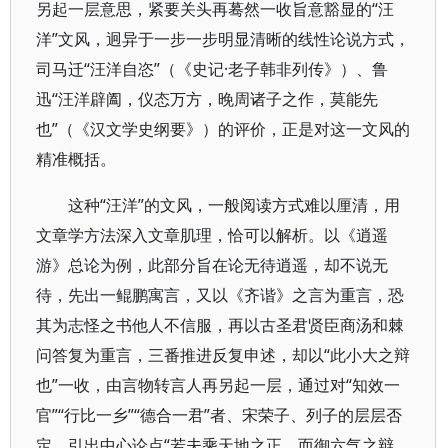
另起一层意思，紧要关头再蓦然一收旨意豁显的“汪
洋”文风，迥异于一步一步明显清晰的线性论说方式，
司马迁“汪洋自恣”（《史记·老子韩非列传》）、鲁
迅“汪洋辟阖，仪态万方，晚周诸子之作，莫能先
也”（《汉文学史纲要》）的评价，正是对这一文风的
精准概括。
这种“汪洋”的文风，一般阅读方式难以厘清，用
文章学方法深入文章肌理，恰可以解析。以《逍遥
游》总论为例，此部分旨在论无待逍遥，却不说无
待，先出一鲲鹏寓言，又以《齐谐》之言为重言，恐
其为志怪之书他人不信服，再以古圣君贤臣商汤和棘
问答复为重言，三番推进反复申述，却以“此小大之辩
也”一收，由言物转言人再另起一层，通过对“知效一
官”“行比一乡”“德合一君”者、宋荣子、列子的层层否
定，引出中心论点“若夫乘天地之正，而御六气之辩，