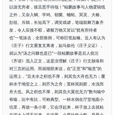
以游无穷者，彼且恶乎待哉！”鲲鹏故事与人物逻辑线
之外，又杂入蜩、学鸠、朝菌、蟪蛄、冥灵、大椿、
彭祖、斥鴳，长短高下，调笑戏谑，笔端鼓舞万象齐
发，令人应接不暇，诸般万物又皆以“犹有所待者
也”一笔抹去，全部推倒，可称巨笔如椽。近人有认为
《庄子》行文重复支离者，如马叙伦《庄子义证》，
就认为“汤之问棘也是已”一段鲲鹏故事是后人批注
《齐谐》混入正文，这是没理解《庄子》行文脉络和
对三言的运用。而就细部来说，在“正意”和“喻意”的
运用上，“且夫水之积也不厚，则其负大舟也无力；覆
杯水于坳堂之上，则芥为之舟；置杯焉则胶，水浅而
舟大也。风之积也不厚，则其负大翼也无力”数句喻中
有喻，比中有比，可称典型。一杯水倒在厅堂地面小
坑里，再放一条小草，它会浮起来，杯子放上去就粘
在泥土上浮不起来。在这里，小草比作小船，是最小