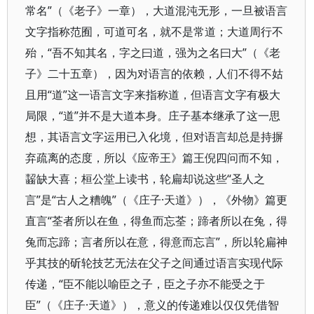
常名”（《老子》一章），大道混沌无形，一旦被语言
文字指称范囿，可道可名，就不是常道；大道周行不
殆，“吾不知其名，字之曰道，强为之名曰大”（《老
子》二十五章），因为对语言的依赖，人们不得不姑
且用“道”这一语言文字来指称道，但语言文字有极大
局限，“道”并不是大道本身。庄子基本继承了这一思
想，其语言文字运用已入化境，但对语言却总是持摒
弃疏离的态度，所以《应帝王》篇王倪四问而不知，
齧缺大喜；桓公堂上读书，轮扁却说这些“圣人之
言”是“古人之糟魄”（《庄子·天道》），《外物》篇更
直言“荃者所以在鱼，得鱼而忘荃；蹄者所以在兔，得
兔而忘蹄；言者所以在意，得意而忘言”，所以轮扁神
乎其技的斫轮技艺无法在父子之间通过语言实现代际
传递，“臣不能以喻臣之子，臣之子亦不能受之于
臣”（《庄子·天道》），意义的传递难以仅仅凭借智