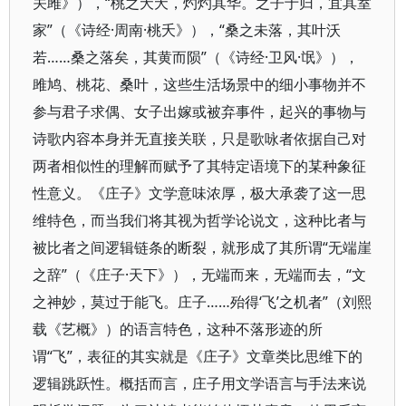
关雎》），“桃之夭夭，灼灼其华。之子于归，宜其室
家”（《诗经·周南·桃夭》），“桑之未落，其叶沃
若……桑之落矣，其黄而陨”（《诗经·卫风·氓》），
雎鸠、桃花、桑叶，这些生活场景中的细小事物并不
参与君子求偶、女子出嫁或被弃事件，起兴的事物与
诗歌内容本身并无直接关联，只是歌咏者依据自己对
两者相似性的理解而赋予了其特定语境下的某种象征
性意义。《庄子》文学意味浓厚，极大承袭了这一思
维特色，而当我们将其视为哲学论说文，这种比者与
被比者之间逻辑链条的断裂，就形成了其所谓“无端崖
之辞”（《庄子·天下》），无端而来，无端而去，“文
之神妙，莫过于能飞。庄子……殆得‘飞’之机者”（刘熙
载《艺概》）的语言特色，这种不落形迹的所
谓“飞”，表征的其实就是《庄子》文章类比思维下的
逻辑跳跃性。概括而言，庄子用文学语言与手法来说