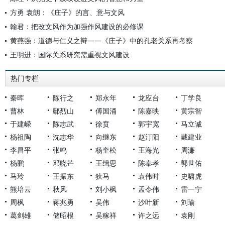
方勇 袁朗：《庄子》的言、意与文风
翰君：把改文风作为加强作风建设的必修课
黄燕强：道德与仁义之辩——《庄子》中的孔老关系再考察
王明进：国际关系研究需重视文风建设
热门专栏
秦晖
陈行之
郑永年
龙应台
丁学良
曹林
鄢烈山
傅国涌
陈嘉映
黄宗智
于建嵘
陈志武
徐贲
郭宇宽
马立诚
杨祖陶
沈志华
向继东
赵汀阳
戴建业
李昌平
张鸣
杨奎松
王海光
周濂
杨鹏
邓晓芒
王缉思
陈奉孝
郭世佑
马玲
王振东
狄马
袁伟时
史啸虎
熊培云
秋风
刘小枫
孟令伟
雷一宁
周枫
蒋兆勇
吴伟
沙叶新
刘瑜
葛剑雄
储昭根
吴稼祥
许之远
袁刚