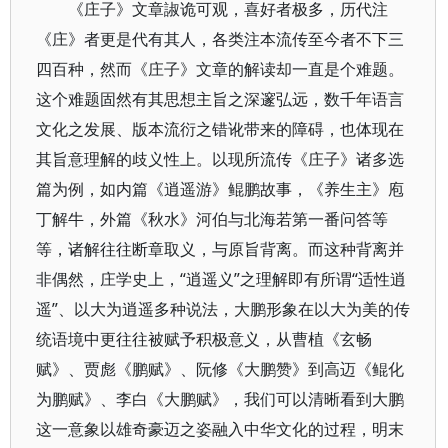
《庄子》文章諔诡可观，喜好者极多，历代注
《庄》者更是代有其人，各类注本流传至今者不下三
四百种，然而《庄子》文章的解读却一直是个难题。
这个难题固然有其思想主旨之深邃弘远，数千年语言
文化之发展、版本流衍之错讹带来的障碍，也体现在
其旨意理解的歧义性上。以现所流传《庄子》诸多选
篇为例，如内篇《逍遥游》鲲鹏故事，《养生主》庖
丁解牛，外篇《秋水》河伯与北海若第一番问答等
等，诸解往往断章取义，与原旨背离。而这种背离并
非偶然，庄学史上，“逍遥义”之理解即有所谓“适性逍
遥”、以大为逍遥多种说法，大鹏形象在以大为美的传
统语境中更往往被赋予积极意义，从曹植《玄畅
赋》、贾彪《鹏赋》、阮修《大鹏赞》到高迈《鲲化
为鹏赋》、李白《大鹏赋》，我们可以清晰看到大鹏
这一意象以雄奇豪迈之姿融入中华文化的过程，明末