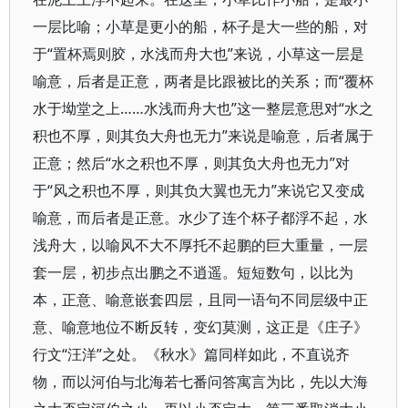
一层比喻；小草是更小的船，杯子是大一些的船，对
于“置杯焉则胶，水浅而舟大也”来说，小草这一层是
喻意，后者是正意，两者是比跟被比的关系；而“覆杯
水于坳堂之上……水浅而舟大也”这一整层意思对“水之
积也不厚，则其负大舟也无力”来说是喻意，后者属于
正意；然后“水之积也不厚，则其负大舟也无力”对
于“风之积也不厚，则其负大翼也无力”来说它又变成
喻意，而后者是正意。水少了连个杯子都浮不起，水
浅舟大，以喻风不大不厚托不起鹏的巨大重量，一层
套一层，初步点出鹏之不逍遥。短短数句，以比为
本，正意、喻意嵌套四层，且同一语句不同层级中正
意、喻意地位不断反转，变幻莫测，这正是《庄子》
行文“汪洋”之处。《秋水》篇同样如此，不直说齐
物，而以河伯与北海若七番问答寓言为比，先以大海