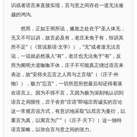
识或者语言来直接实现，言与意之间存在一道无法逾
越的鸿沟。
然而，正如王弼所说，尴尬之处在于“圣人体无，
无又不可以训，故言必及有，老庄未免于有，恒训其
所不足”（《世说新语·文学》），“无”或者道无法言
说，一说就必然落入“有”，老庄也无法免于“有”，反
而为阐明大道呶呶不休，庄子不可能真正绕过语言来
表达，故“安得夫忘言之人而与之言哉”（《庄子·外
物》），极力“忘言”，一切所思所想最后却还得着落
在语言上。因为不得不言，又因为极为深刻地认识到
语言之局限性，庄子舍弃“庄语”即端庄而诚实的言论
这一常规言说方式，有意识地采取“以卮言为曼衍，以
重言为真，以寓言为广”（《庄子·天下》）这一独特
语言策略，以弥合言与意之间的张力。