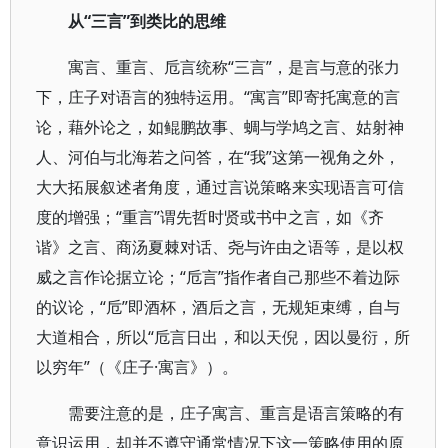
从“三言”到类比的思维
寓言、重言、卮言统称“三言”，是言与意的张力
下，庄子对语言的独特运用。“寓言”即寄托寓意的言
论，藉外论之，如鲲鹏故事、蜩与学鸠之言、姑射神
人、河伯与北海若之问答，在“我”这第一视角之外，
大大拓展叙述者角度，通过言说策略来实现语言可信
度的增强；“重言”谓先哲时贤或书中之言，如《齐
谐》之言、商汤夏棘对话、尧与许由之语等，是以权
威之言作论据立论；“卮言”指作者自己那些不着边际
的议论，“卮”即酒杯，酒后之言，无规矩束缚，自与
大道相合，所以“卮言日出，和以天倪，因以曼衍，所
以穷年”（《庄子·寓言》）。
需要注意的是，庄子寓言、重言是语言策略的有
意识运用，却并不遵守通常情况下这一策略使用的原