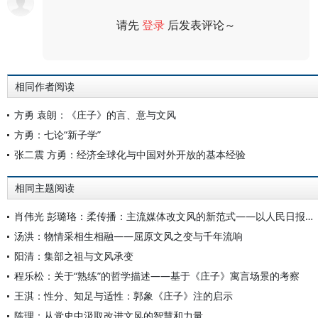
请先
登录
后发表评论～
评论
相同作者阅读
方勇 袁朗：《庄子》的言、意与文风
方勇：七论“新子学”
张二震 方勇：经济全球化与中国对外开放的基本经验
相同主题阅读
肖伟光 彭璐珞：柔传播：主流媒体改文风的新范式——以人民日报评论为例
汤洪：物情采相生相融——屈原文风之变与千年流响
阳清：集部之祖与文风承变
程乐松：关于“熟练”的哲学描述——基于《庄子》寓言场景的考察
王淇：性分、知足与适性：郭象《庄子》注的启示
陈理：从党史中汲取改进文风的智慧和力量