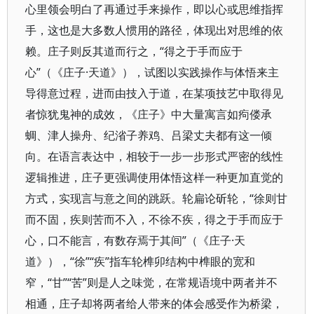
心里领会明白了再通过手来操作，即以心或思维指挥
手，这也是大多数人惯用的路径，体现出对思维的依
赖。庄子则反其道而行之，“得之于手而应于
心”（《庄子·天道》），试图以实践操作与体悟来主
导得意过程，进而由技入于道，在某项技艺中取得见
者惊犹鬼神的成效，《庄子》中大量寓言如痀偻承
蜩、津人操舟、纪渻子养鸡、吕梁丈夫都有这一倾
向。在语言表达中，相较于一步一步形式严密的线性
逻辑推进，庄子更强调使用体悟这样一种更加直觉的
方式，实现言与意之间的跳跃。轮扁论斫轮，“徐则甘
而不固，疾则苦而不入，不徐不疾，得之于手而应于
心，口不能言，有数存焉于其间”（《庄子·天
道》），“徐”“疾”指车轮榫卯结构中榫眼的宽和
窄，“甘”“苦”则是人之味觉，在常规语境中两者并不
相通，庄子却将两者给人带来的体会感受作为桥梁，