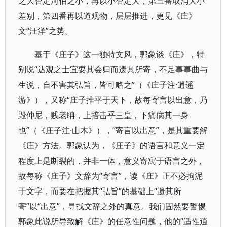
之大否定河伯之小，再以小否定大，第三番取消大小
差别，第四番再以道观物，层层推进，更见《庄》
文“汪洋”之势。
基于《庄子》这一独特文风，郭象谈《庄》，特
别说“达观之士宜要其会归而遗其所寄，不足事事曲与
生说，自不害其弘旨，皆可略之”（《庄子注·逍遥
游》），又称“庄子推平于天下，故每寄言以出意，乃
毁仲尼，贱老聃，上掊击乎三皇，下痛病其一身
也”（《庄子注·山木》），“寄言以出意”，是其重要解
《庄》方法。郭象认为，《庄子》的语言和意义一定
程度上是断裂的，并非一体，意义寄寓于语言之外，
故每称《庄子》文辞为“寄言”，读《庄》正不必拘泥
于文字，而要在把握其“弘旨”的基础上“遗其所
寄”以“出意”，寻找文辞之外的真意。我们固然要警惕
郭象此说所导致解《庄》的任意性问题，他的“适性逍