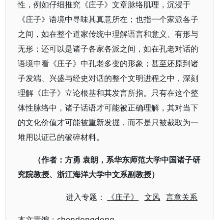
性，例如仔细推究《庄子》文章脉络肌理，沉浸于
《庄子》语境中寻味其真意所在；也指一个家派各子
之间，如在整个道家传统中理解语言和意义、有形与
无形；还可以是诸子各家各派之间，如在孔老对话的
语境中看《庄子》中孔老多变的形象；甚至还原到诸
子发端、兴盛与经史对话的整个文明进程之中，深刻
理解《庄子》立论根基和其发言所指。只有在这个整
体性脉络中，诸子话语才可能被正确理解，其对当下
的文化价值才可能被重新发掘，而不是只被裁取为一
堆用以证己的破碎材料。
（作者：方勇 袁朗，系华东师范大学中国诸子研
究院教授、浙江海洋大学中文系副教授）
进入专题：
《庄子》
文风
言意关系
本文责编：
chendongdong