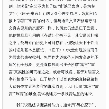
则。他洞见“亲父不为其子媒”“所以已言也，是为耆
艾”（《庄子·寓言》）的大众心理学原理，为其言论
披上“寓言”“重言”的外衣，但与通常文章严格遵守引
文真实原则的态度不一样，其所发仍然是庄子己意，
他信誓旦旦引用的《齐谐》他书不见，其实是其杜撰
之书，尧与许由历史上可能存在，但尧让天下于许由
的对话则基本是臆想，《庄子》中大量出现的忽而作
为儒家代表被批判、忽而作为道家圣人阐发高论的矛
盾的孔子形象，更是直接展现出庄子所谓“寓言”“重
言”真实性的可商榷之处。或者可以说，基于对语言文
字的极度不信任，庄子放弃了以言表意的直接径路和
大多数作文者所遵守的真实原则，运用大量“寓言”“重
言”“卮言”的堆叠,尝试构建另一条以言达意的途径。
我们说熟练掌握某种能力，通常用“得心应手”，