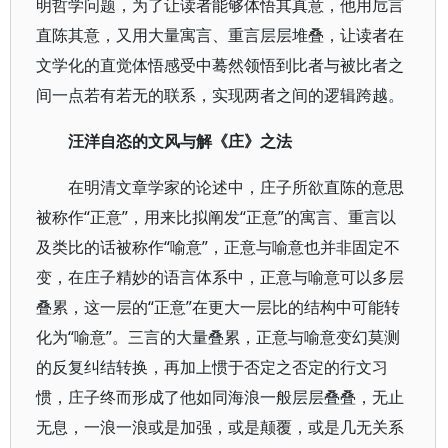
明哲学问题，为了让读者能够体悟其真意，他用卮言
直陈其意，又用大量寓言、重言层层堆叠，让读者在
文学化的直觉体悟感受中蓦然领悟到比者与被比者之
间一点若有若无的联系，实现两者之间的逻辑跨越。
汪洋自恣的文风与解《庄》之法
在明清文章学家的论述中，庄子所欲直陈的意思
被称作“正意”，用来比拟阐发“正意”的寓言、重言以
及类比的话被称作“喻意”，正意与喻意也并非固定不
变，在庄子精妙的语言体系中，正意与喻意可以多层
叠累，这一层的“正意”在更大一层比的结构中可能转
化为“喻意”。三言的大量叠累，正意与喻意变幻莫测
的反复纠结转换，再加上惯于否定之否定的行文习
惯，庄子终而形成了他如同海浪一般层层叠叠，无止
无息，一浪一浪或是加强，或是颠覆，或是几无关系