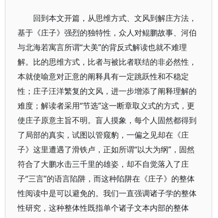
回到本文开篇，从思维方式、文风到解庄方法，
基于《庄子》强烈的独特性，众人对鲲鹏故事、河伯
与北海若寓言所谓“大美”的背反式解读也就不难理
解。比的思维方式，比者与被比者联结的非必然性，
本就使喻意对正意的阐释具有一定跳跃性和不稳定
性；庄子汪洋繁复的文风，进一步增添了阐释理解的
难度；解读者采用“节选”这一断章取义式的方式，更
使庄子原意主旨不明。盲人摸象，每个人固然都得到
了局部的真实，试图以管窥豹，一偏之见却在《庄
子》这里遭遇了滑铁卢，正如所谓“以大为纲”，固然
符合了大鹏水击三千里的雄姿，却不自觉落入了庄
子“三言”的语言陷阱，而这种陷阱在《庄子》的整体
性阅读中是可以避免的。我们一直强调诸子学的整体
性研究，这种整体性既指单个诸子文本内部的整体