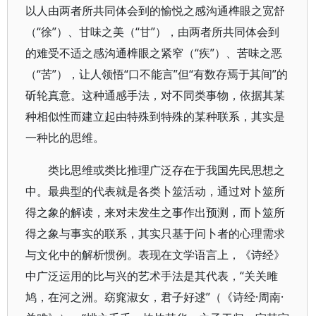
以人由两者所共同体会到的愉悦之感沟通榫眼之宽舒
（“徐”）、甘味之美（“甘”），由两者所共同体会到
的难受不适之感沟通榫眼之紧窄（“疾”）、苦味之恶
（“苦”），让人领悟“口不能言”但“有数存焉于其间”的
斫轮真意。这种通感手法，对不同类事物，依据其某
种相似性而建立起由特殊到特殊的某种联系，其实是
一种比的思维。
类比思维或类比推理广泛存在于我国先民思想之
中。最典型的代表就是各类卜筮活动，通过对卜筮所
得之象的解读，来对未发生之事作出预测，而卜筮所
得之象与事实的联系，其实只基于问卜者的心理需求
与文化中的解析惯例。表现在文学语言上，《诗经》
中广泛运用的比与兴的艺术手法是其代表，“关关雎
鸠，在河之洲。窈窕淑女，君子好逑”（《诗经·周南·