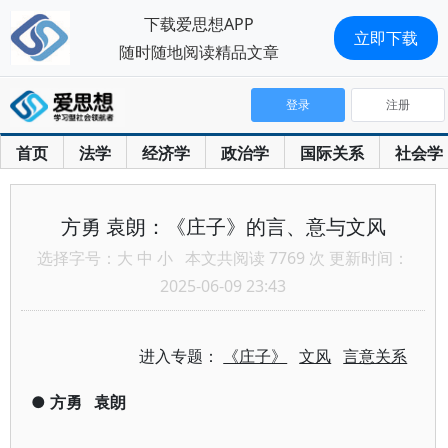
下载爱思想APP
立即下载
随时随地阅读精品文章
登录
注册
首页
法学
经济学
政治学
国际关系
社会学
方勇 袁朗：《庄子》的言、意与文风
选择字号：
大
中
小
本文共阅读 7769 次 更新时间：
2025-06-09 23:43
进入专题：
《庄子》
文风
言意关系
●
方勇
袁朗