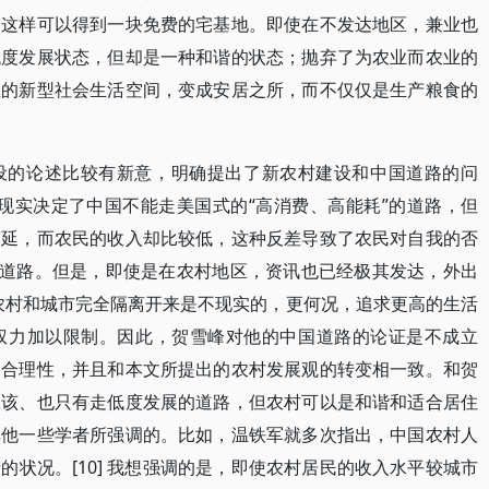
为这样可以得到一块免费的宅基地。即使在不发达地区，兼业也
低度发展状态，但却是一种和谐的状态；抛弃了为农业而农业的
性的新型社会生活空间，变成安居之所，而不仅仅是生产粮食的
设的论述比较有新意，明确提出了新农村建设和中国道路的问
的现实决定了中国不能走美国式的“高消费、高能耗”的道路，但
蔓延，而农民的收入却比较低，这种反差导致了农民对自我的否
国道路。但是，即使是在农村地区，资讯也已经极其发达，外出
把农村和城市完全隔离开来是不现实的，更何况，追求更高的生活
权力加以限制。因此，贺雪峰对他的中国道路的论证是不成立
的合理性，并且和本文所提出的农村发展观的转变相一致。和贺
应该、也只有走低度发展的道路，但农村可以是和谐和适合居住
其他一些学者所强调的。比如，温铁军就多次指出，中国农村人
状况。[10] 我想强调的是，即使农村居民的收入水平较城市