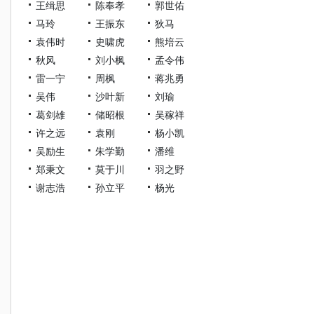
王缉思
陈奉孝
郭世佑
马玲
王振东
狄马
袁伟时
史啸虎
熊培云
秋风
刘小枫
孟令伟
雷一宁
周枫
蒋兆勇
吴伟
沙叶新
刘瑜
葛剑雄
储昭根
吴稼祥
许之远
袁刚
杨小凯
吴励生
朱学勤
潘维
郑秉文
莫于川
羽之野
谢志浩
孙立平
杨光