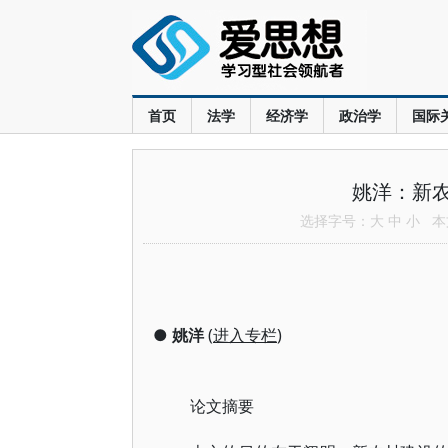
首页
法学
经济学
政治学
国际
姚洋：新
选择字号：
大
中
小
本文
●
姚洋
(
进入专栏
)
论文摘要