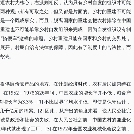
重返农村为核心；右派则相反，认为只有乡村自发的组织才可能
上两种观点都有可取之处，但又都是片面的。乡村的重建不可能
在是一个既成事实，而且，脱离国家的重建会把农村排除在中国
的重建也不可能单靠乡村自发组织来完成，因为自发组织没有制
“搭便车”这样的难题。乡村重建只能在国家和乡村的交界处，
面展开。村民自治有法律的保障，因此有了制度上的合法性，而
办法。
市提供廉价农产品的地方。在计划经济时代，农村居民被束缚在
在1952－1978的26年间，中国农业的增长率并不低，粮食产
平均增长率为3.3%，[1] 不比世界平均水平低。即使是保守估计，
千亿元的积累。[2] 因此，从产出的角度来看，说人民公社完
失败是政治和社会的失败。在人民公社之前，中国农村的兼业化
年代就出现了工厂。[3] 在1972年全国农业机械化会议之前，