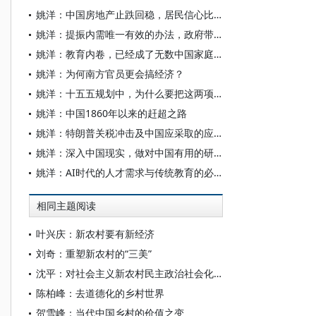
姚洋：中国房地产止跌回稳，居民信心比政策更重要？
姚洋：提振内需唯一有效的办法，政府带头花钱
姚洋：教育内卷，已经成了无数中国家庭心头的痛
姚洋：为何南方官员更会搞经济？
姚洋：十五五规划中，为什么要把这两项放在首要位置？
姚洋：中国1860年以来的赶超之路
姚洋：特朗普关税冲击及中国应采取的应对手段
姚洋：深入中国现实，做对中国有用的研究
姚洋：AI时代的人才需求与传统教育的必要改革
相同主题阅读
叶兴庆：新农村要有新经济
刘奇：重塑新农村的“三美”
沈平：对社会主义新农村民主政治社会化问题的思考
陈柏峰：去道德化的乡村世界
贺雪峰：当代中国乡村的价值之变