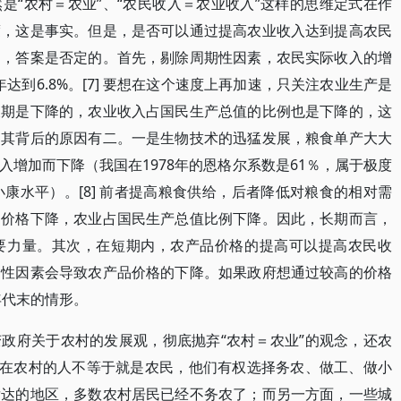
是“农村＝农业”、“农民收入＝农业收入”这样的思维定式在作
度，这是事实。但是，是否可以通过提高农业收入达到提高农民
因，答案是否定的。首先，剔除周期性因素，农民实际收入的增
年达到6.8%。[7] 要想在这个速度上再加速，只关注农业生产是
长期是下降的，农业收入占国民生产总值的比例也是下降的，这
。其背后的原因有二。一是生物技术的迅猛发展，粮食单产大大
增加而下降（我国在1978年的恩格尔系数是61％，属于极度
康水平）。[8] 前者提高粮食供给，后者降低对粮食的相对需
品价格下降，农业占国民生产总值比例下降。因此，长期而言，
要力量。其次，在短期内，农产品价格的提高可以提高农民收
期性因素会导致农产品价格的下降。如果政府想通过较高的价格
年代末的情形。
政府关于农村的发展观，彻底抛弃“农村＝农业”的观念，还农
住在农村的人不等于就是农民，他们有权选择务农、做工、做小
发达的地区，多数农村居民已经不务农了；而另一方面，一些城