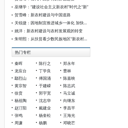
巫继学：“建设社会主义新农村”时代之“新”
贺雪峰：新农村建设与中国道路
关锐捷：因地制宜推进城乡一体化 加快社会主义新农村建设
姚洋：新农村建设与农村发展观的转变
朱明熙：从扶贫看少数民族地区“新农村建设”的艰巨性和复杂性
热门专栏
秦晖
陈行之
郑永年
龙应台
丁学良
曹林
鄢烈山
傅国涌
陈嘉映
黄宗智
于建嵘
陈志武
徐贲
郭宇宽
马立诚
杨祖陶
沈志华
向继东
赵汀阳
戴建业
李昌平
张鸣
杨奎松
王海光
周濂
杨鹏
邓晓芒