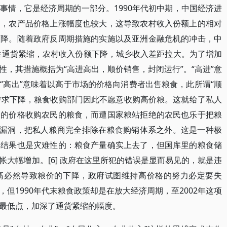
事情，它是经济周期的一部分。1990年代初中期，中国经济进
速，农产品价格上涨幅度也较大，这导致农村收入份额上的相对
下降。随着政府反周期措施的实施以及亚洲金融危机的冲击，中
发生通货紧缩，农村收入份额下降，城乡收入差距拉大。为了增加
，其措施概括为“高进高出，顺价销售，封闭运行”。“高进”意
“高出”意味着以高于市场的价格向消费者出售粮食，此所谓“顺
食需求下降，粮食收购部门因此不愿意收购高价粮。这就给了私人
价的价格收购农民的粮食，而遭国家粮站拒绝的农民也乐于把粮
个漏洞，把私人粮商完全排除在粮食购销体系之外。这是一种极
其结果也是灾难性的：粮食产量确实上去了，但国库里的粮食储
大幅增加。[6] 政府在这里所犯的错误是显而易见的，就是违
高必然导致粮价的下降，政府试图维持高价格的努力必定要失
但1990年代末粮食政策却是在放大经济周期，至2002年这项
最低点，加深了通货紧缩的幅度。