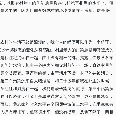
也可以把农村居民的生活质量提高到和城市相当的水平上。但
势是必要的，因为目前多数农村的环境质量并不乐观。这是我们
，农村的生活不总是浪漫的。我个人的经历可以作为一个佐证。
于家乡环境状态的变化深有感触。村里最大的污染源是养猪造成的
总是和住宅混杂在一起。由于没有相应的排污措施，粪尿从各家
规则的污水沟，其中一条较大的横穿村前的小广场，直达村里的
在完全被废弃。更严重的是，由于污水下渗，村里的井被污染，
。第二个污染源来自人猪混居。和二十多年前我在那里的时候一
猪圈往往和厨房在一起，极易造成传染病的流行。第三个污染源
现在可以烧媒，但又不是城里通常见到的煤饼，更不是蜂窝煤，
想而知。我老家的收入水平在全国属中游偏上水平，几乎家家有
多人拥有摩托车，但环境水平非但没有提高，反倒下降了，两相