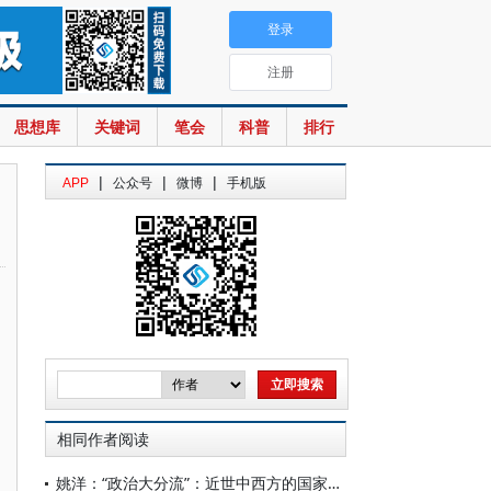
登录
注册
思想库
关键词
笔会
科普
排行
|
|
|
APP
公众号
微博
手机版
相同作者阅读
姚洋：“政治大分流”：近世中西方的国家与社会关系