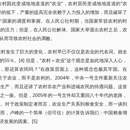
村因此变成地地道道的“农业”，农村居民变成地地道道的“农
率的低下，产量的提高完全依赖于人力投入的增加，而且破坏了
于国家的调度和掌握。在人民公社时期，当国家常驻农村的时
定的活力；但是，在人民公社解体、国家大举退出农村之后，农
从而导致农村社会的凋敝。
，农村发生了巨大的变化，农村早已不仅仅是农业的代名词。就全
55％。[4] 但是，“农村＝农业”这个观念是如此地深入人心，
田，那还算农民吗？”在政策层面上，这种观念也极其牢固。在
关于农业，而不是农村的。2004年，中央一号文件重新关注农
业生产，而且还讲了农村非农产业和进城农民的待遇问题。这首
之一振。但是，2005年的一号文件却又重回八十年代的老路，
题。对于政策制定者而言，农业生产关系到粮食安全，而一谈到
然而，卢峰的一个简单（但可信）的计算告诉我们：中国粮食增
发展的因素。[5]