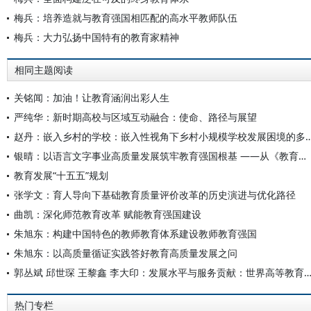
梅兵：培养造就与教育强国相匹配的高水平教师队伍
梅兵：大力弘扬中国特有的教育家精神
相同主题阅读
关铭闻：加油！让教育涵润出彩人生
严纯华：新时期高校与区域互动融合：使命、路径与展望
赵丹：嵌入乡村的学校：嵌入性视角下乡村小规模学校发展困
银晴：以语言文字事业高质量发展筑牢教育强国根基 ——从《教育发展“十五五”规划》看语言文字工作的时代使命
教育发展“十五五”规划
张学文：育人导向下基础教育质量评价改革的历史演进与优化路径
曲凯：深化师范教育改革 赋能教育强国建设
朱旭东：构建中国特色的教师教育体系建设教师教育强国
朱旭东：以高质量循证实践答好教育高质量发展之问
郭丛斌 邱世琛 王黎鑫 李大印：发展水平与服务贡献：世界高等教育发展指数指标
热门专栏