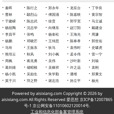
秦晖
陈行之
郑永年
龙应台
丁学良
曹林
鄢烈山
傅国涌
陈嘉映
黄宗智
于建嵘
陈志武
徐贲
郭宇宽
马立诚
杨祖陶
沈志华
向继东
赵汀阳
戴建业
李昌平
张鸣
杨奎松
王海光
周濂
杨鹏
邓晓芒
王缉思
陈奉孝
郭世佑
马玲
王振东
狄马
袁伟时
史啸虎
熊培云
秋风
刘小枫
孟令伟
雷一宁
周枫
蒋兆勇
吴伟
沙叶新
刘瑜
葛剑雄
储昭根
吴稼祥
许之远
袁刚
杨小凯
吴励生
朱学勤
潘维
郑秉文
莫于川
羽之野
谢志浩
孙立平
杨光
Powered by aisixiang.com Copyright © 2026 by
aisixiang.com All Rights Reserved 爱思想 京ICP备12007865
号-1 京公网安备11010602120014号.
工业和信息化部备案管理系统