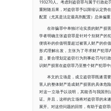
193270人。考虑到盗窃罪与属于行政
重附随后果，对盗窃罪予以限缩认定势
配置（尤其是法定最高刑配置）总体偏重
在诈骗罪中单独讨论实质的财产损
学者明确主张盗窃罪是针对个别财产的犯
便填补的价值明显超过被害人财产的价
形式理解出发，主张为了寻求财产犯罪
是，要合理划定盗窃行为刑事处罚与行
识财产损害在盗窃罪乃至整个财产犯罪中
本文的立场是，成立盗窃罪既遂需
害人的整体财产造成财产损害的具体危
对这一立场予以说明，其能否与我国刑
证。并且，这样的立场将对盗窃罪的未
展开。对这些问题的回答，有助于盗窃罪