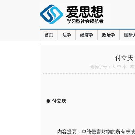
首页
法学
经济学
政治学
国际
付立庆
选择字号：
大
中
小
本文
●
付立庆
内容提要：单纯侵害财物的所有权