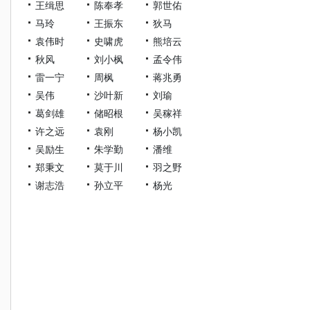
王缉思
陈奉孝
郭世佑
马玲
王振东
狄马
袁伟时
史啸虎
熊培云
秋风
刘小枫
孟令伟
雷一宁
周枫
蒋兆勇
吴伟
沙叶新
刘瑜
葛剑雄
储昭根
吴稼祥
许之远
袁刚
杨小凯
吴励生
朱学勤
潘维
郑秉文
莫于川
羽之野
谢志浩
孙立平
杨光