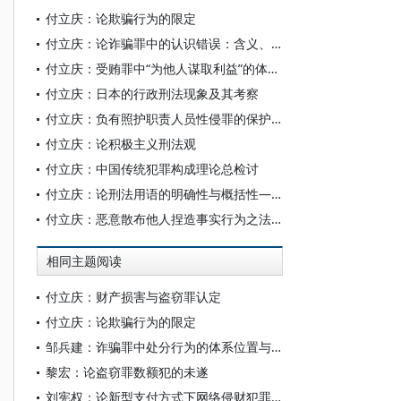
付立庆：论欺骗行为的限定
付立庆：论诈骗罪中的认识错误：含义、认定与具体限定
付立庆：受贿罪中“为他人谋取利益”的体系地位：混合违法要素说的提倡
付立庆：日本的行政刑法现象及其考察
付立庆：负有照护职责人员性侵罪的保护法益与犯罪类型
付立庆：论积极主义刑法观
付立庆：中国传统犯罪构成理论总检讨
付立庆：论刑法用语的明确性与概括性——从刑事立法技术的角度切入
付立庆：恶意散布他人捏造事实行为之法律定性
相同主题阅读
付立庆：财产损害与盗窃罪认定
付立庆：论欺骗行为的限定
邹兵建：诈骗罪中处分行为的体系位置与内容构成
黎宏：论盗窃罪数额犯的未遂
刘宪权：论新型支付方式下网络侵财犯罪的定性