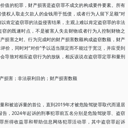
产价值的犯罪，财产损害是盗窃罪不成文的构成要件要素。所有
者债权人取走欠款人的金钱用于抵债，或者行为人留下足额“对
难以肯定盗窃罪的法益侵害结果，主观上难以肯定盗窃罪的非法
盗窃的既遂时点，不是被害人失去财物或者行为人控制财物之
财产损害之时。行为完成时的财产损害数额构成盗窃数额，财产
评价，同时对“对价”予以适当限定而不能过于宽泛，并应受到
不会导致对相应盗窃行为的放纵，相反该说在盗窃罪定罪和量刑
产损害；非法获利目的；财产损害数额
量和被追诉量的首位，直到2019年才被危险驾驶罪取代而退居
报告，2024年起诉的刑事犯罪前五名分别是危险驾驶罪、盗窃
罪所得收益罪和帮助信息网络犯罪活动罪，其中盗窃罪起诉