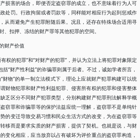
财产损害的场合，即便否定盗窃罪的成立，也不意味着行为人可
行政处罚。行政拘留或者罚款等，同样能对相应行为起到惩戒作
签，从而避免产生犯罪附随后果。况且，还存在特殊场合适用寻
封、扣押、冻结的财产罪等其他犯罪的空间。
的财产价值
有权的犯罪”和“对财产的犯罪”，并认为立法上将犯罪对象限定
包括“财产性利益”的诈骗罪则属于后者。不过，诚如学者所言，
“财物”的单一制立法模式下，理论上应就财产犯罪构建可以统
所谓财物犯罪和财产性利益犯罪、侵害所有权的犯罪和侵害整体
，缺乏区分不同财产犯罪类型，分别构建财产犯罪刑法解释学概
，盗窃罪和诈骗罪等的保护法益应统一理解，盗窃罪不是单纯针
形势的变迁导致交易习惯和民众生活方式的改变，为在盗窃罪等
有转移而是要求实质的财产损害，提供了契机。也就是说，与财
元的变化相应，应当放弃以占有破坏为评价重点的盗窃罪构造，