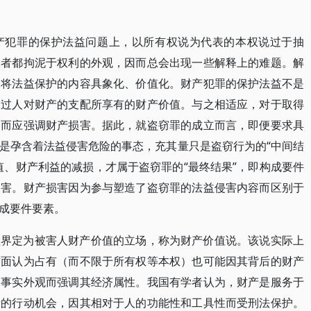
产犯罪的保护法益问题上，以所有权说为代表的本权说过于抽
二者都拘泥于权利的外观，因而总会出现一些解释上的难题。解
，将法益保护的内容具象化、价值化。财产犯罪的保护法益不是
通过人对财产的支配所享有的财产价值。与之相适应，对于取得
，而应强调财产损害。据此，就盗窃罪的成立而言，即便要求具
是孕含着法益侵害危险的事态，充其量只是盗窃行为的“中间结
值、财产利益的减损，才属于盗窃罪的“最终结果”，即构成要件
侵害。财产损害因为参与塑造了盗窃罪的法益侵害内容而区别于
成要件要素。
益界定为被害人财产价值的立场，称为财产价值说。该说实际上
方面认为占有（而不限于所有权等本权）也可能因其背后的财产
的事实外观而强调其经济属性。我国有学者认为，财产是服务于
者的行动机会，因其相对于人的功能性和工具性而受刑法保护。