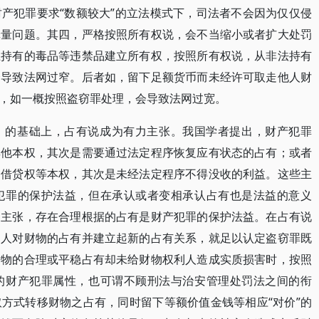
产犯罪要求“数额较大”的立法模式下，司法者不会因为仅仅侵
罪量问题。其四，严格按照所有权说，会不当缩小或者扩大处罚
止持有的毒品等违禁品建立所有权，按照所有权说，从非法持有
会导致法网过窄。后者如，留下足额货币而未经许可取走他人财
，如一概按照盗窃罪处理，会导致法网过宽。
）的基础上，占有说成为有力主张。我国学者提出，财产犯罪
其他本权，其次是需要通过法定程序恢复应有状态的占有；或者
、借贷权等本权，其次是未经法定程序不得没收的利益。这些主
犯罪的保护法益，但在承认或者变相承认占有也是法益的意义
确主张，存在合理根据的占有是财产犯罪的保护法益。在占有说
利人对财物的占有并建立起新的占有关系，就足以认定盗窃罪既
对物的合理或平稳占有却未给财物权利人造成实质损害时，按照
的财产犯罪属性，也可谓不顾刑法与治安管理处罚法之间的衔
方式转移财物之占有，同时留下等额价值金钱等相应“对价”的