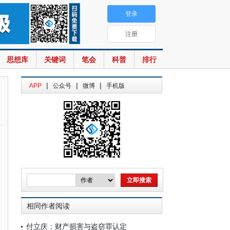
登录
注册
思想库
关键词
笔会
科普
排行
|
|
|
APP
公众号
微博
手机版
相同作者阅读
付立庆：财产损害与盗窃罪认定