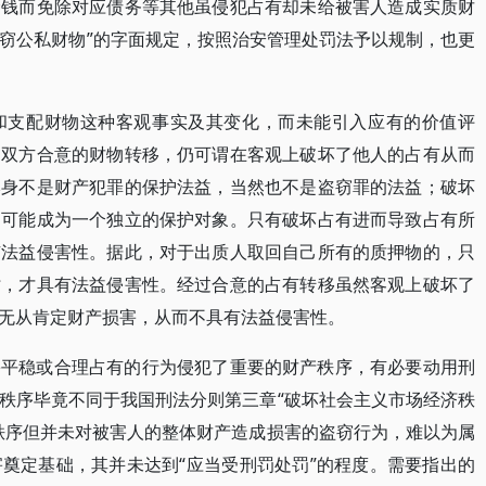
金钱而免除对应债务等其他虽侵犯占有却未给被害人造成实质财
盗窃公私财物”的字面规定，按照治安管理处罚法予以规制，也更
和支配财物这种客观事实及其变化，而未能引入应有的价值评
是双方合意的财物转移，仍可谓在客观上破坏了他人的占有从而
本身不是财产犯罪的保护法益，当然也不是盗窃罪的法益；破坏
不可能成为一个独立的保护对象。只有破坏占有进而导致占有所
有法益侵害性。据此，对于出质人取回自己所有的质押物的，只
时，才具有法益侵害性。经过合意的占有转移虽然客观上破坏了
无从肯定财产损害，从而不具有法益侵害性。
害平稳或合理占有的行为侵犯了重要的财产秩序，有必要动用刑
秩序毕竟不同于我国刑法分则第三章“破坏社会主义市场经济秩
秩序但并未对被害人的整体财产造成损害的盗窃行为，难以为属
奠定基础，其并未达到“应当受刑罚处罚”的程度。需要指出的