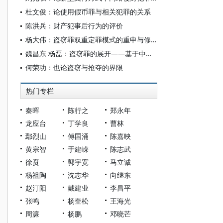
杜文俊：论使用假币罪与相关犯罪的关系
陈洪兵：财产犯事后行为的评价
杨大伟：盗窃罪双重定罪模式的重申与修正——基于与台湾地区刑法的比较
魏昌东 杨磊：盗窃罪的展开——基于中国传统刑法理论的反思
何荣功：也论盗窃与抢夺的界限
热门专栏
秦晖
陈行之
郑永年
龙应台
丁学良
曹林
鄢烈山
傅国涌
陈嘉映
黄宗智
于建嵘
陈志武
徐贲
郭宇宽
马立诚
杨祖陶
沈志华
向继东
赵汀阳
戴建业
李昌平
张鸣
杨奎松
王海光
周濂
杨鹏
邓晓芒