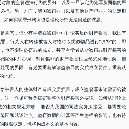
处罚对象的盗窃违法行为的界分，以及一旦认定为犯罪所面临的严
在必行。另一方面，我国盗窃罪（以及其他财产犯罪）的法定刑
，如何实现罪刑均衡也是理论研究无法回避的课题。
害是常态，但少有学者在盗窃罪中讨论实质的财产损害。我国有
罪，行为人在转移被害人财物时以类似物品进行“填补”的，即
值，也不影响盗窃罪的成立。甚至有学者从对盗窃罪财产损害的
内部的体系协调，对诈骗罪的财产损害也应形式化地理解。但
政处罚的界限，有必要重新解读盗窃罪的实质成立要件，重新认
的地位。
要给被害人的整体财产造成实质损害，成立盗窃罪未遂需要给被
险。这一立场可称为盗窃罪整体财产损害必要说。如何从理论上
法的相关规定兼容，能否为我国的司法实务所接受，都需要论
遂范围和既遂时点、盗窃数额的计算等产生怎样的影响，也有待
的限缩认定，也将构成本文的基本内容。