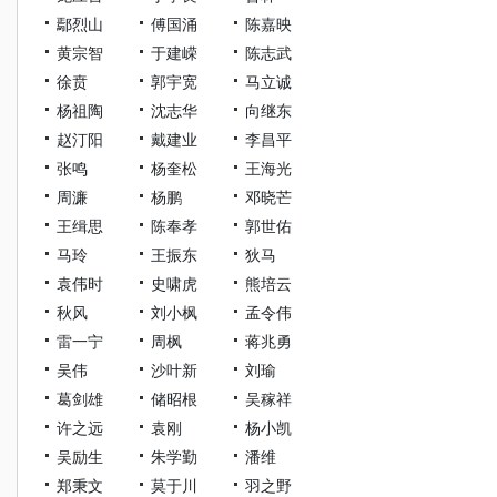
鄢烈山
傅国涌
陈嘉映
黄宗智
于建嵘
陈志武
徐贲
郭宇宽
马立诚
杨祖陶
沈志华
向继东
赵汀阳
戴建业
李昌平
张鸣
杨奎松
王海光
周濂
杨鹏
邓晓芒
王缉思
陈奉孝
郭世佑
马玲
王振东
狄马
袁伟时
史啸虎
熊培云
秋风
刘小枫
孟令伟
雷一宁
周枫
蒋兆勇
吴伟
沙叶新
刘瑜
葛剑雄
储昭根
吴稼祥
许之远
袁刚
杨小凯
吴励生
朱学勤
潘维
郑秉文
莫于川
羽之野