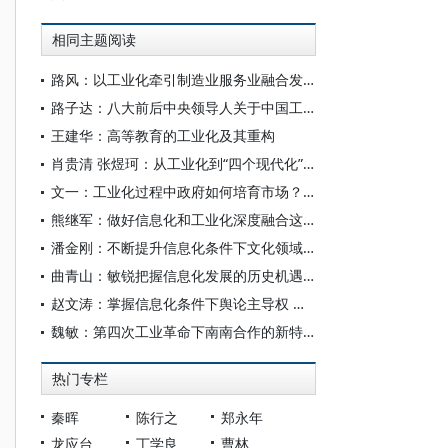
相同主题阅读
路风：以工业化牵引制造业服务业融合发展
路子达：八大前后中央领导人关于中国工业化道路的集体探索——以《论十大关系》讲话的发表、传达和阐释为中心的考察
王建华：高等教育的工业化及其重构
肖贵清 张煜珂：从工业化到“四个现代化”的演进与发展
文一：工业化过程中政府如何培育市场？——英国“工业革命”的底层逻辑
熊继军：做好信息化和工业化深度融合这篇大文章
潘金刚：不断提升信息化条件下文化领域治理能力
曲青山：敏锐把握信息化发展的历史机遇 为建成网络强国贡献党史和文献力量
赵文涛：掌握信息化条件下舆论主导权 广泛凝聚社会共识
魏敏：第四次工业革命下南南合作的新特点和新路径
热门专栏
秦晖
陈行之
郑永年
龙应台
丁学良
曹林