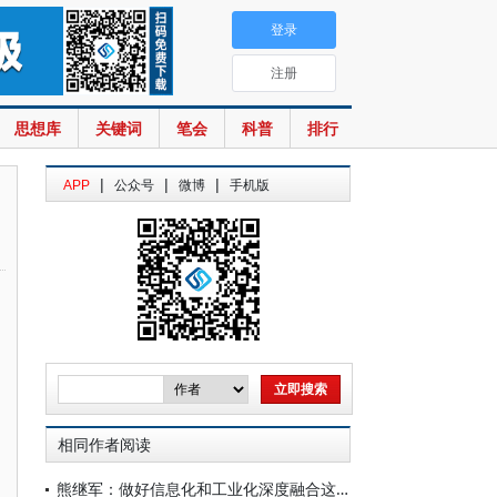
登录
注册
思想库
关键词
笔会
科普
排行
|
|
|
APP
公众号
微博
手机版
相同作者阅读
熊继军：做好信息化和工业化深度融合这篇大文章