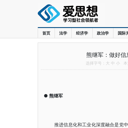
首页
法学
经济学
政治学
国际
熊继军：做好信
选择字号：
大
中
小
本文
●
熊继军
推进信息化和工业化深度融合是党