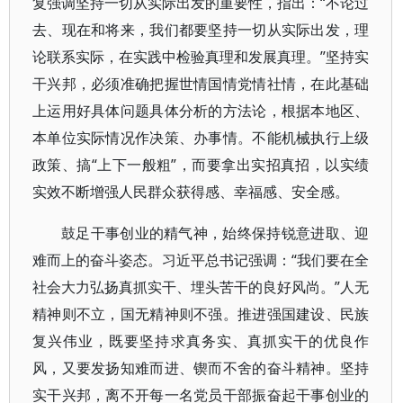
复强调坚持一切从实际出发的重要性，指出：“不论过
去、现在和将来，我们都要坚持一切从实际出发，理
论联系实际，在实践中检验真理和发展真理。”坚持实
干兴邦，必须准确把握世情国情党情社情，在此基础
上运用好具体问题具体分析的方法论，根据本地区、
本单位实际情况作决策、办事情。不能机械执行上级
政策、搞“上下一般粗”，而要拿出实招真招，以实绩
实效不断增强人民群众获得感、幸福感、安全感。
鼓足干事创业的精气神，始终保持锐意进取、迎
难而上的奋斗姿态。习近平总书记强调：“我们要在全
社会大力弘扬真抓实干、埋头苦干的良好风尚。”人无
精神则不立，国无精神则不强。推进强国建设、民族
复兴伟业，既要坚持求真务实、真抓实干的优良作
风，又要发扬知难而进、锲而不舍的奋斗精神。坚持
实干兴邦，离不开每一名党员干部振奋起干事创业的