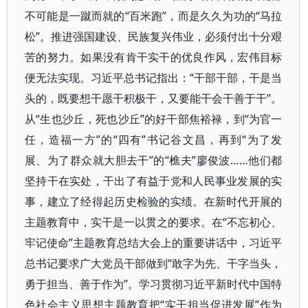
不可能是一蹴而就的“百米跑”，而是久久为功的“马拉
松”。推进强国建设、民族复兴伟业，必须付出十分艰
苦的努力。如果没有肯干实干的优良作风，宏伟目标
便无法实现。习近平总书记指出：“干部干部，干是当
头的，既要想干愿干积极干，又要能干会干善于干”。
从“生也沙丘，死也沙丘”的好干部焦裕禄，到“为官一
任，造福一方”的“四有”书记谷文昌，再到“为了发
展、为了群众就大胆去干”的“樵夫”廖俊波……他们都
坚持干在实处，干出了有益于党和人民事业发展的实
事，建立了经得起历史检验的实绩。在新时代开展的
主题教育中，实干是一以贯之的要求。在“不忘初心、
牢记使命”主题教育总结大会上的重要讲话中，习近平
总书记要求广大党员干部做到“敢字为先、干字当头，
勇于担当、善于作为”。学习贯彻习近平新时代中国特
色社会主义思想主题教育把“实干担当促进发展”作为