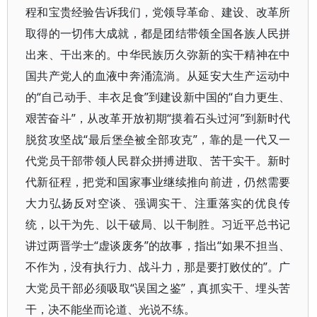
程和宝贵经验告诉我们，党领导革命、建设、改革所
取得的一切伟大成就，都是团结带领全国各族人民拼
出来、干出来的。中华民族历久弥新的实干精神在中
国共产党人的血液中奔涌流淌。从延安大生产运动中
的“自己动手、丰衣足食”到建设新中国的“自力更生、
艰苦奋斗”，从改革开放初期“摸着石头过河”到新时代
脱贫攻坚战“最后堡垒被全部攻克”，靠的是一代又一
代党员干部带领人民群众拼搏进取、苦干实干。新时
代新征程，把党和国家事业继续推向前进，仍然需要
大力弘扬反对空谈、强调实干、注重落实的优良传
统，以干为先、以干破局、以干制胜。习近平总书记
讲过两晋学士“虚谈废务”的故事，指出“如果不担当、
不作为，没有执行力、战斗力，那是要打败仗的”。广
大党员干部必须吸取“误国之鉴”，真抓实干、埋头苦
干，决不能坐而论道、光说不练。