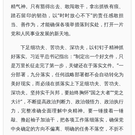
精气神。只有豁得出去、敢闯敢干，拿出抓铁有痕、
踏石留印的韧劲，以“时时放心不下”的责任感敢担
当、善作为，才能确保各项举措落到实处，打开一片
党和人民事业发展的新天地。
下足细功夫、苦功夫、深功夫，以钉钉子精神抓
好落实。习近平总书记指出：“制定出一个好文件，只
是万里长征走完了第一步，关键还在于落实文件。”一
分部署，九分落实，任何战略部署都不会自动转化为
美好现实，而必须在抓落实上下足细功夫、苦功夫、
深功夫。坚持实干兴邦，要始终胸怀“国之大者”“党之
大计”，不断提高政治判断力、政治领悟力、政治执行
力，完整准确全面理解中央精神。要一锤接着一锤
敲、撸起袖子加油干，把各项工作落细落实，确保党
中央确定的方向不偏离、明确的任务不落空，不折不