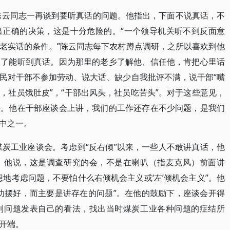
，陈云同志一再谈到要听真话的问题。他指出，下面不说真话，不
出正确的决策，这是十分危险的。“一个领导机关听不到反面意
老实话的条件。”陈云同志每下农村蹲点调研，之所以喜欢到他
为了能听到真话。因为那里的老乡了解他、信任他，肯把心里话
民对干部不参加劳动、说大话、缺少自我批评不满，说干部“嘴
皮，社员饿肚皮”，“干部出风头，社员吃苦头”。对于这些意见，
任。他在干部座谈会上讲，我们的工作还存在不少问题，是我们
中之一。
煤炭工业座谈会。考虑到“反右倾”以来，一些人不敢讲真话，他
。他说，这是调查研究的会，不是在喇叭（指麦克风）前面讲
地考虑问题，不要怕什么右倾机会主义或‘左’倾机会主义”。他
功摆好，而主要是讲存在的问题”。在他的鼓励下，座谈会开得
列问题发表自己的看法，找出当时煤炭工业各种问题的症结所
开端。