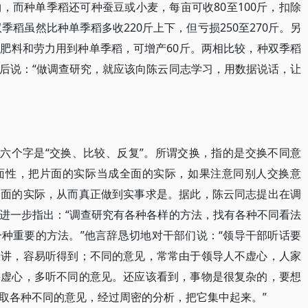
，而种单季稻还可种蚕豆或小麦，每亩可收80至100斤，扣除
季稻虽然比种单季稻多收220斤上下，但亏损250至270斤。另
肥料和劳力用到种单季稻，可增产60斤。两相比较，种双季稻
后说：“做调查研究，就应该向陈云同志学习，用数据说话，让
后六个字是“交换、比较、反复”。所谓交换，指的是交换不同意
面性，把片面的实际当成全面的实际，如果注意同别人交换意
全面的实际，从而真正做到实事求是。据此，陈云同志提出在调
进一步指出：“调查研究有各种各样的方法，找有各种不同看法
种重要的方法。”他言辞恳切地对干部们说：“领导干部听话要
敢讲，容易听得到；不同的意见，常常由于领导人不虚心，人家
要虚心，多听不同的意见。还应该看到，事物是很复杂的，要想
取各种不同的意见，经过周密的分析，把它集中起来。”