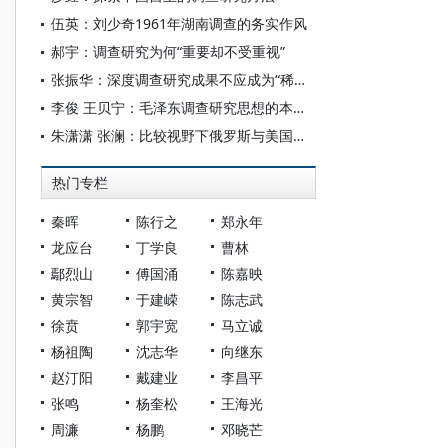
伍英：刘少奇1961年湖南调查的务实作风
郝宇：调查研究为何“重要却不受重视”
张振华：深度调查研究成果不应成为“稀缺品”
李俊 王贝宁：毛泽东调查研究思想的本体论、认识论和方法论解析
朱潇潇 张澜：比较视野下俄罗斯与美国学界的陈云经济思想研究评析
热门专栏
秦晖
陈行之
郑永年
龙应台
丁学良
曹林
鄢烈山
傅国涌
陈嘉映
黄宗智
于建嵘
陈志武
徐贲
郭宇宽
马立诚
杨祖陶
沈志华
向继东
赵汀阳
戴建业
李昌平
张鸣
杨奎松
王海光
周濂
杨鹏
邓晓芒