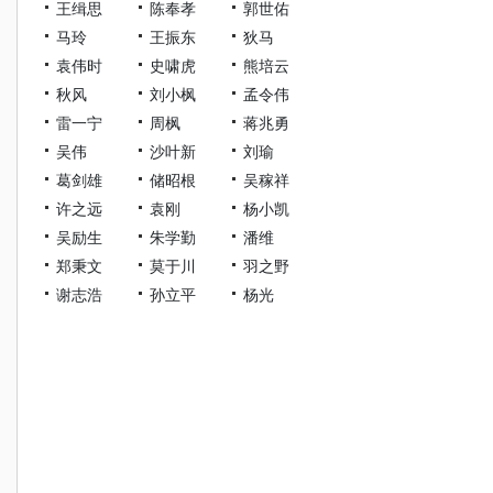
王缉思
陈奉孝
郭世佑
马玲
王振东
狄马
袁伟时
史啸虎
熊培云
秋风
刘小枫
孟令伟
雷一宁
周枫
蒋兆勇
吴伟
沙叶新
刘瑜
葛剑雄
储昭根
吴稼祥
许之远
袁刚
杨小凯
吴励生
朱学勤
潘维
郑秉文
莫于川
羽之野
谢志浩
孙立平
杨光