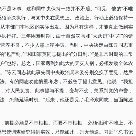
决不是坏事。这和同中央保持一致并不矛盾。”可见，他的“不唯
必须坚决执行，与党中央在思想上、政治上、行动上必须保持一
要从本部门本地区的实际出发。因为只有这样，才能真正做到实
执行好。三年困难时期，由于自然灾害和“大跃进”中“左”的错
遍营养不良，不少人患上浮肿病。当时，中央决定由陈云同志重
“包产到户”和田家英同志提出的“分田到户”是非常时期的非常
到户”也好。总之，国家遇到如此大的天灾人祸，必须发动全体农
己。”陈云同志就此事先同中央政治局常委分别交换了意见，然后
法。有的同志劝他慎重考虑，不必急于提出意见。他说：“我担
责，对人民负责。此事提与不提，变与不变，关系到党的声誉，
法，怎能延误时机。”后来，他还是见了毛泽东同志，当面陈述
，前提必须是不带框框。而要不带框框，必须做到“不唯上、不
要想使调查研究得到实效，只能如此，别无他途。习近平总书记