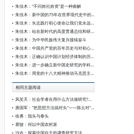
朱佳木：“不问姓社姓资”是一种曲解
朱佳木：新中国的75年在世界现代史中的地位
朱佳木：矢志践行初心使命让我们党永远年轻
朱佳木：站在新时代的高度贯通总结和研究新中国70年历史经验
朱佳木：为中华民族伟大复兴接续奋斗
朱佳木：中国共产党的百年历史与对初心的不渝坚守
朱佳木：正确认识中国计划经济体制的历史作用 坚定新中国的历史自信
朱佳木：进一步确立新中国史研究的学科定位——学习习近平总书记致国史学会成立30周年贺信精神
朱佳木：用党的十八大精神推动马克思主义史学理论研究的大发展大繁荣
相同主题阅读
风笑天：社会学者在用什么方法做研究?——四十年的发展趋势及其学科内涵
唐国军：“把思想方法搞对头”——陈云对“怎样才能少犯错误”的思考
徐勇：指头与拳头
瞿骏：何以中国农村派
沙垚：探索中国自主的调查研究方法