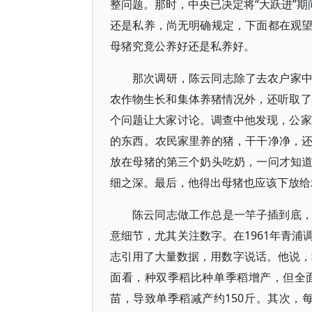
整问题。那时，中央已决定将“大跃进”期
还是私养，尚无明确规定，下面都在观
母猪究竟公养好还是私养好。
那次调研，陈云同志除了去农户家
农作物生长和集体养猪情况外，还听取了
个问题让大家讨论。调查中他发现，公家
的东西。农民家里养的猪，干干净净，
放在母猪的第三个奶头吃奶，一问才知
细之深。最后，他得出母猪也应该下放给
陈云同志做工作总是一竿子插到底
意细节，尤其关注数字。在1961年青
志引用了大量数据，用数字说话。他说，种
面看，种双季稻比种单季稻增产，但全
苗，导致单季稻减产约150斤。其次，每