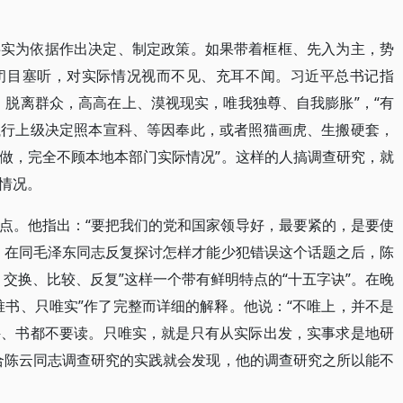
事实为依据作出决定、制定政策。如果带着框框、先入为主，势
闭目塞听，对实际情况视而不见、充耳不闻。习近平总书记指
、脱离群众，高高在上、漠视现实，唯我独尊、自我膨胀”，“有
执行上级决定照本宣科、等因奉此，或者照猫画虎、生搬硬套，
做，完全不顾本地本部门实际情况”。这样的人搞调查研究，就
情况。
点。他指出：“要把我们的党和国家领导好，最要紧的，是要使
，在同毛泽东同志反复探讨怎样才能少犯错误这个话题之后，陈
交换、比较、反复”这样一个带有鲜明特点的“十五字诀”。在晚
唯书、只唯实”作了完整而详细的解释。他说：“不唯上，并不是
件、书都不要读。只唯实，就是只有从实际出发，实事求是地研
合陈云同志调查研究的实践就会发现，他的调查研究之所以能不