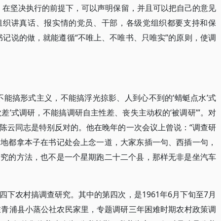
，在坚决执行的前提下，可以声明保留，并且可以把自己的意见
向组织讲真话、报实情的党员、干部，各级党组织都要支持和保
书记说的做，就能遵循“不唯上、不唯书、只唯实”的原则，使调
不能搞形式主义，不能搞浮光掠影、人到心不到的‘蜻蜓点水’式
差’式调研，不能搞调研自主性差、丧失主动权的‘被调研’”。对
陈云同志是特别反对的。他在晚年的一次会议上曾说：“调查研
个地都拿本子在书记处会上念一道，大家东插一句、西插一句，
研究的方法，也不是一个星期跑二十二个县，那样无非是坐汽车
下农村搞调查研究。其中的第四次，是1961年6月下旬至7月
在青浦县小蒸公社农民家里，专题调研三年困难时期农村政策调