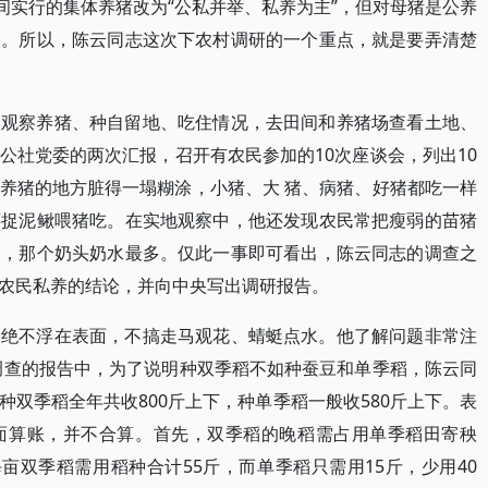
间实行的集体养猪改为“公私并举、私养为主”，但对母猪是公养
望。所以，陈云同志这次下农村调研的一个重点，就是要弄清楚
中观察养猪、种自留地、吃住情况，去田间和养猪场查看土地、
公社党委的两次汇报，召开有农民参加的10次座谈会，列出10
养猪的地方脏得一塌糊涂，小猪、大 猪、病猪、好猪都吃一样
还捉泥鳅喂猪吃。在实地观察中，他还发现农民常把瘦弱的苗猪
道，那个奶头奶水最多。仅此一事即可看出，陈云同志的调查之
农民私养的结论，并向中央写出调研报告。
，绝不浮在表面，不搞走马观花、蜻蜓点水。他了解问题非常注
浦调查的报告中，为了说明种双季稻不如种蚕豆和单季稻，陈云同
双季稻全年共收800斤上下，种单季稻一般收580斤上下。表
面算账，并不合算。首先，双季稻的晚稻需占用单季稻田寄秧
亩双季稻需用稻种合计55斤，而单季稻只需用15斤，少用40