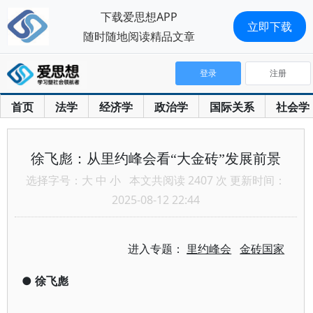
下载爱思想APP
立即下载
随时随地阅读精品文章
登录
注册
首页
法学
经济学
政治学
国际关系
社会学
徐飞彪：从里约峰会看“大金砖”发展前景
选择字号：
大
中
小
本文共阅读 2407 次 更新时间：
2025-08-12 22:44
进入专题：
里约峰会
金砖国家
●
徐飞彪