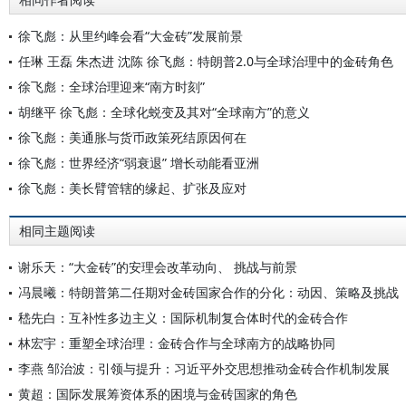
相同作者阅读
徐飞彪：从里约峰会看“大金砖”发展前景
任琳 王磊 朱杰进 沈陈 徐飞彪：特朗普2.0与全球治理中的金砖角色
徐飞彪：全球治理迎来“南方时刻”
胡继平 徐飞彪：全球化蜕变及其对“全球南方”的意义
徐飞彪：美通胀与货币政策死结原因何在
徐飞彪：世界经济“弱衰退” 增长动能看亚洲
徐飞彪：美长臂管辖的缘起、扩张及应对
相同主题阅读
谢乐天：“大金砖”的安理会改革动向、 挑战与前景
冯晨曦：特朗普第二任期对金砖国家合作的分化：动因、策略及挑战
嵇先白：互补性多边主义：国际机制复合体时代的金砖合作
林宏宇：重塑全球治理：金砖合作与全球南方的战略协同
李燕 邹治波：引领与提升：习近平外交思想推动金砖合作机制发展
黄超：国际发展筹资体系的困境与金砖国家的角色