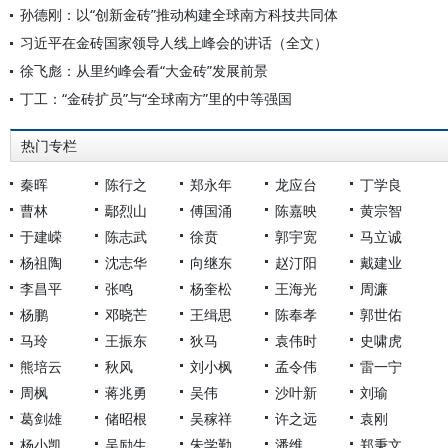
孙德刚：以“创新金砖”推动构建全球南方科技共同体
习近平在金砖国家领导人线上峰会的讲话（全文）
徐飞彪：从里约峰会看“大金砖”发展前景
丁工：“金砖扩员”与“全球南方”里的中等强国
热门专栏
秦晖
陈行之
郑永年
龙应台
丁学良
曹林
鄢烈山
傅国涌
陈嘉映
黄宗智
于建嵘
陈志武
徐贲
郭宇宽
马立诚
杨祖陶
沈志华
向继东
赵汀阳
戴建业
李昌平
张鸣
杨奎松
王海光
周濂
杨鹏
邓晓芒
王缉思
陈奉孝
郭世佑
马玲
王振东
狄马
袁伟时
史啸虎
熊培云
秋风
刘小枫
孟令伟
雷一宁
周枫
蒋兆勇
吴伟
沙叶新
刘瑜
葛剑雄
储昭根
吴稼祥
许之远
袁刚
杨小凯
吴励生
朱学勤
潘维
郑秉文