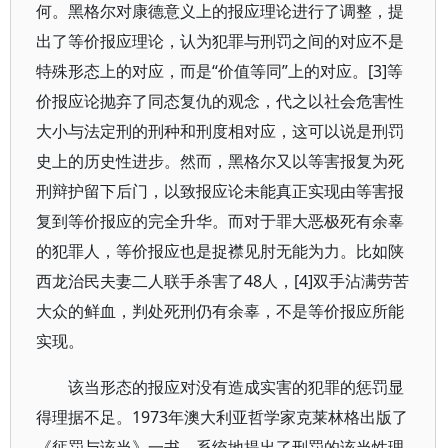
何。黑格尔对康德意义上的报应理论进行了调整，提
出了等价报应理论，认为犯罪与刑罚之间的对应不是
特殊形态上的对应，而是“价值等同”上的对应。[3]等
价报应论抛弃了同态复仇的观念，代之以社会危害性
大小与法定刑的刑种和刑度相对应，这可以说是刑罚
史上的历史性进步。然而，黑格尔又以等害报复为死
刑辩护留下后门，以致报应论未能真正实现由等害报
复到等价报应的完全升华。而对于罪大恶极死有余辜
的犯罪人，等价报应也是捉襟见肘无能为力。比如陕
西龙治民夫妻二人联手杀害了48人，[4]双手沾满劳苦
大众的鲜血，判处死刑仍有余辜，不是等价报应所能
实现。
该当形态的报应对没有造成实害的犯罪的惩罚显
得理据不足。1973年澳大利亚哲学家克莱林格出版了
《惩罚与该当》一书，系统地提出了刑罚的该当性理