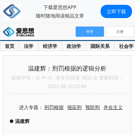
下载爱思想APP
立即下载
随时随地阅读精品文章
登录
注册
首页
法学
经济学
政治学
国际关系
社会学
温建辉：刑罚根据的逻辑分析
选择字号：
大
中
小
本文共阅读 1832 次 更新时间：
2025-08-10 22:44
进入专题：
刑罚根据
报应刑
预防刑
并合主义
●
温建辉