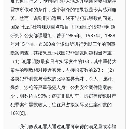
反其道而行之，即剥夺犯罪人满足其物质需要和精神
需求所依赖的条件，这个剥夺的结果就是令其感到痛
苦。然而，说到刑罚适用，绕不过犯罪黑数的问题。
国家“七五”社科规划重点项目《中国现阶段犯罪问题
研究》公安部课题组，曾于1985年、1987年、1988
年对15个省、市300余个派出所进行为期三年的刑事
隐案调查，其结果显示我国犯罪黑数问题相当严重：
（1）犯罪明数最多只占实际发生的1/3，其中重特大
案件的明数相对接近实际，占接报案数的2/3；（2）
各类犯罪明数与暗数的比率差异悬殊，杀人、强奸、
爆炸、涉枪等严重侵犯人身、公共安全案件隐案较
少，明数约占90%；盗窃非机动车、扒窃等侵犯财产
犯罪案件黑数较大，往往只占接实际发生案件数的
10%[6]。
我们假设犯罪人通过犯罪可获得的满足量或幸福