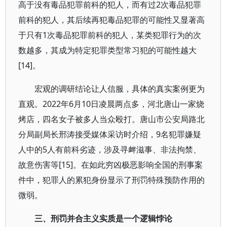
高于没有毒品犯罪前科的犯人，而有过2次毒品犯罪
前科的犯人，其后续再犯毒品犯罪的可能性又显著高
于只有1次毒品犯罪前科的犯人，某类犯罪行为的次
数越多，其成为特定犯罪类型常习犯的可能性越大
[14]。
宏观的调研结论让人信服，具体的真实案例更为
直观。2022年6月10日凌晨两点多，河北唐山一家烧
烤店，四名女子被多人当众殴打。唐山市公安局路北
分局副局长邢涛接受媒体采访时介绍，9名犯罪嫌疑
人中的5人有前科劣迹，涉及寻衅滋事、非法拘禁、
故意伤害等[15]。在如此穷凶极恶影响全国的刑事案
件中，犯罪人的累犯身份显示了刑罚特殊预防作用的
微弱。
三、刑罚并合主义实质是一个逻辑悖论