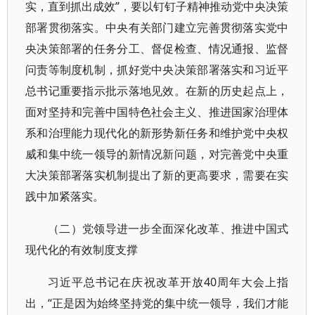
实，直到抓出成效”，要以钉钉子精神推动党中央决策
部署贯彻落实。中央有关部门建立完善贯彻落实党中
央决策部署的任务分工、督促检查、情况通报、监督
问责等制度机制，抓好党中央决策部署落实和习近平
总书记重要指示批示落地见效。在新的历史起点上，
面对坚持和完善中国特色社会主义、推进国家治理体
系和治理能力现代化的新形势新任务和维护党中央权
威和集中统一领导的新情况新问题，对完善党中央重
大决策部署落实机制提出了新的更高要求，需要在实
践中加紧落实。
（二）党领导进一步全面深化改革、推进中国式
现代化的有效制度支撑
习近平总书记在庆祝改革开放40周年大会上指
出，“正是因为始终坚持党的集中统一领导，我们才能