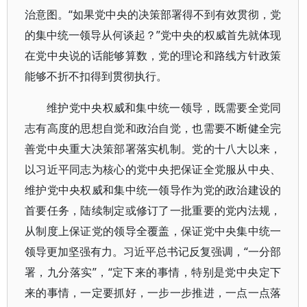
治意图。“如果党中央的决策部署得不到有效贯彻，党
的集中统一领导从何谈起？”党中央的权威首先就体现
在党中央说的话能够算数，党的理论和路线方针政策
能够不折不扣得到贯彻执行。
维护党中央权威和集中统一领导，既需要全党同
志有高度的思想自觉和政治自觉，也需要不断健全完
善党中央重大决策部署落实机制。党的十八大以来，
以习近平同志为核心的党中央把保证全党服从中央、
维护党中央权威和集中统一领导作为党的政治建设的
首要任务，陆续制定或修订了一批重要的党内法规，
从制度上保证党的领导全覆盖，保证党中央集中统一
领导更加坚强有力。习近平总书记反复强调，“一分部
署，九分落实”，“定下来的事情，特别是党中央定下
来的事情，一定要抓好，一步一步推进，一点一点落