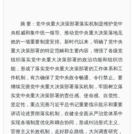
摘 要：党中央重大决策部署落实机制是维护党中
央权威和集中统一领导、推动党中央重大决策落地见
效的一项重要制度安排。新时代以来，明确了党中央
重大决策部署的特定范畴和主要内容，增强了各级党
组织落实党中央重大决策部署的政治功能和组织功
能，形成了落实党中央重大决策部署的工作体系和工
作机制，有力确保了党中央政令畅通、令行禁止。要
继续完善党中央重大决策部署落实机制，牢固树立落
实党中央重大决策部署的责任感、使命感、自觉性、
坚定性，重点完善习近平总书记重要指示批示和重要
讲话论述贯彻落实机制，在健全全面从严治党体系中
实现各项制度优化和耦合协同，形成纠治形式主义、
官僚主义长效机制，走好群众路线，大兴调查研究，