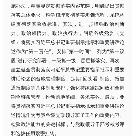
施办法，精准界定贯彻落实内容范畴，明确提出贯彻
落实总体要求，科学梳理贯彻落实步骤流程，系统构
建贯彻落实验收标准。其次，进一步增强政治判断
力、政治领悟力、政治执行力，明确各级党委（党
组）将落实习近平总书记重要指示批示和重要讲话论
述作为“第一责任”、安排“第一时间”、列为“第一议
题”进行研究部署，一级抓一级、层层抓落实。再次，
建立健全贯彻落实习近平总书记重要指示批示和重要
讲话论述的台账管理制度、定期“回头看”制度、报告
通报制度等具体制度安排，强化持续跟踪问效和全周
期全链条管理，推动落地落细、务求实效。最后，要
将贯彻落实习近平总书记重要指示批示和重要讲话论
述情况作为考察各级党政领导班子工作的重要内容、
检验政治能力的关键指标，与党政领导干部考核考评
和选拔任用紧密挂钩。