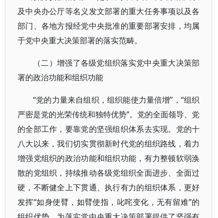
及中央办公厅等名义发文部署的重大任务事项以及各
部门、各地方报经党中央批准的重要部署安排，均属
于党中央重大决策部署的落实范畴。
（二）增强了各级党组织落实党中央重大决策部
署的政治功能和组织功能
“党的力量来自组织，组织能使力量倍增”，“组织
严密是党的光荣传统和独特优势”。党的全面领导、党
的全部工作，要靠党的坚强组织体系去实现。党的十
八大以来，我们切实贯彻新时代党的组织路线，着力
增强党组织的政治功能和组织功能，有力整顿软弱涣
散的党组织，持续推动各级党组织全面进步、全面过
硬，不断健全上下贯通、执行有力的组织体系，更好
发挥“如身使臂，如臂使指，叱咤变化，无有留难”的
组织优势，为落实党中央重大决策部署提供了坚强有