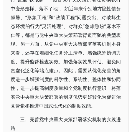
中变形走样、落不了地”。如近年来个别地方隐性债务
膨胀、“形象工程”和“政绩工程”问题突出、对破坏生
态环境的行为“灵活处理”、对群众“急难愁盼”麻木不
仁等，都是与党中央重大决策部署背道而驰的典型表
现。另一方面，从党中央重大决策部署落实机制本身
来看，还存在着细化任务分工清单、增强统筹协调力
度、提升监督检查实效、加强落实效果评估、避免问
责虚化泛化等堵点难点。因此，需要从优化完善的角
度进一步增强制度的科学性、系统性、整体性和协同
性，进一步提高制度质量和全党制度执行意识，将落
实党中央重大决策部署的制度优势更好转化为促进治
党管党和推进中国式现代化的制度效能。
三、完善党中央重大决策部署落实机制的实践进
路