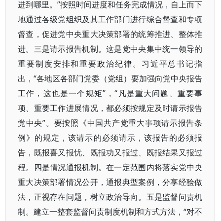
进到哪里。”按照时间进度和任务完成情况，自上而下
地通过各级党组织及其工作部门进行综合督查和专项
督查，促进党中央重大决策部署的统筹推进、整体推
进。三是请示报告机制。这是党中央集中统一领导的
重要制度安排和重要政治纪律。习近平总书记指
出，“各地区各部门党委（党组）要加强向党中央报告
工作，这也是一个规矩”，“凡是重大问题、重要事
项、重要工作进展情况，都必须按规定及时请示报告
党中央”。要按照《中国共产党重大事项请示报告条
例》的规定，该请示的必须请示，该报告的必须报
告，既报喜又报忧、既报功又报过、既报结果又报过
程。四是情况通报机制。在一定范围内将落实党中央
重大决策部署情况公开，通报典型案例，分享经验做
法，正视存在问题，树立政治导向。五是监督问责机
制。建立一整套监督问责制度机制和方式方法，“对不