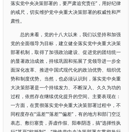
落实党中央决策部署的，要严肃追究责任”，用好纪律
的戒尺，切实维护党中央重大决策部署的权威性和严
肃性。
总的来看，党的十八大以来，我们以坚持和加强
党的全面领导为目标，建立健全落实党中央重大决策
部署机制，取得了加强政治建设、促进党的团结统一
的显著政治成效，持续巩固和拓展了党领导进一步全
面深化改革、推进中国式现代化的政治优势、组织优
势和制度优势。当然，也必须认识到，落实党中央重
大决策部署是一个持续发力、不断深入、久久为功的
过程，依然存在继续优化提升的空间。主要表现在：
一方面，在贯彻落实党中央重大决策部署过程中，不
同程度存在“温差”“落差”“偏差”，有的地方和部门空泛
表态、敷衍塞责，弄虚作假、阳奉阴违，搞“选择性执
行”甚至“软抵制”，“致使党中央决策部署在贯彻执行