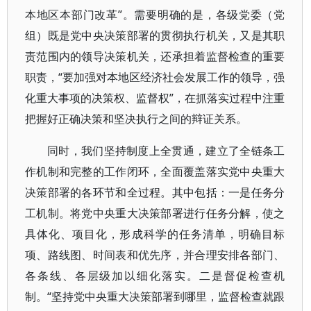
本地区本部门改革”。需要明确的是，各级党委（党
组）既是党中央决策部署的贯彻执行机关，又是其职
责范围内的领导决策机关，还承担着监督检查的重要
职责，“要加强对本地区经济社会发展工作的领导，强
化重大事项的决策权、监督权”，在抓落实过程中注重
把握好正确决策和坚决执行之间的辩证关系。
同时，我们坚持制度上全贯通，建立了全链条工
作机制和完整的工作闭环，全面覆盖落实党中央重大
决策部署的各环节和全过程。其中包括：一是任务分
工机制。将党中央重大决策部署进行任务分解，使之
具体化、项目化，形成科学的任务清单，明确目标
项、路线图、时间表和优先序，并合理安排各部门、
各条线、各层级加以细化落实。二是督促检查机
制。“坚持党中央重大决策部署到哪里，监督检查就跟