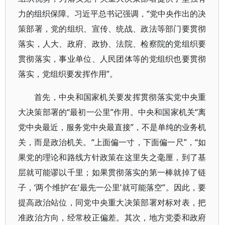
力的组织保障。习近平总书记强调，“党中央作出的决
策部署，党的组织、宣传、统战、政法等部门要贯彻
落实，人大、政府、政协、法院、检察院的党组织要
贯彻落实，事业单位、人民团体等的党组织也要贯彻
落实，党组织要发挥作用”。
首先，中央和国家机关要发挥贯彻落实党中央重
大决策部署的“最初一公里”作用。中央和国家机关“离
党中央最近，服务党中央最直接”，不是单纯的业务机
关，而是政治机关。“上面偏一寸，下面偏一尺”，“如
果党的理论和路线方针政策在这里失之毫厘，到了基
层就可能谬以千里；如果贯彻落实的第一棒就掉了链
子，‘两个维护’在‘最先一公里’就可能落空”。因此，要
提高政治站位，同党中央重大决策部署对标对表，把
准政治方向，经常校正偏差。其次，地方党委和政府