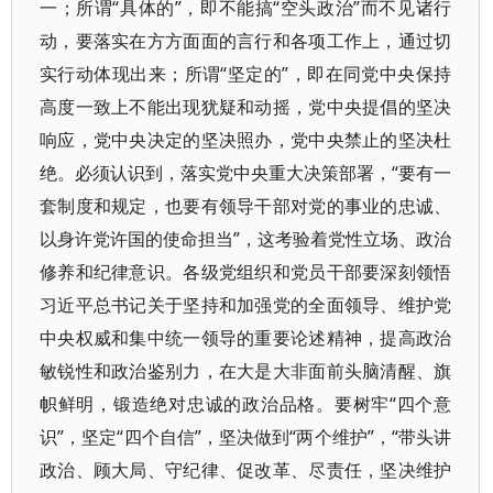
一；所谓“具体的”，即不能搞“空头政治”而不见诸行
动，要落实在方方面面的言行和各项工作上，通过切
实行动体现出来；所谓“坚定的”，即在同党中央保持
高度一致上不能出现犹疑和动摇，党中央提倡的坚决
响应，党中央决定的坚决照办，党中央禁止的坚决杜
绝。必须认识到，落实党中央重大决策部署，“要有一
套制度和规定，也要有领导干部对党的事业的忠诚、
以身许党许国的使命担当”，这考验着党性立场、政治
修养和纪律意识。各级党组织和党员干部要深刻领悟
习近平总书记关于坚持和加强党的全面领导、维护党
中央权威和集中统一领导的重要论述精神，提高政治
敏锐性和政治鉴别力，在大是大非面前头脑清醒、旗
帜鲜明，锻造绝对忠诚的政治品格。要树牢“四个意
识”，坚定“四个自信”，坚决做到“两个维护”，“带头讲
政治、顾大局、守纪律、促改革、尽责任，坚决维护