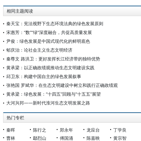
相同主题阅读
秦天宝：宪法视野下生态环境法典的绿色发展原则
宋惠芳：“数”“绿”深度融合，共促高质量发展
尹俊：绿色发展是中国式现代化的鲜明底色
郇庆治：论社会主义生态文明经济
秦尊文 路洪卫：更好发挥长江经济带的独特优势
黄承梁：以正确政绩观推动生态文明建设实践
邱卫东：构建中国自主的绿色发展叙事
张艳国 罗斌华：在生态文明建设中树立和践行正确政绩观
黄承梁：绿色发展：“十四五”回顾与“十五五”展望
大河兴邦——新时代淮河生态文明发展之路
热门专栏
秦晖
陈行之
郑永年
龙应台
丁学良
曹林
鄢烈山
傅国涌
陈嘉映
黄宗智