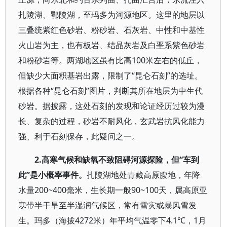
扎陵湖、鄂陵湖，至玛多为河源地区。这里的地层以
三叠统紫红色砂岩、粉砂岩、石灰岩、中性和中基性
火山岩为主，也有板岩、结晶灰岩及白垩系紫色砂岩
和粉砂岩等。两湖地区虽有比高100米左右的低丘，
但缺少大面积基岩出露，限制了“昆仑石刻”的选址。
根据各种“昆仑石刻”图片，判断其所在地层为中生代
砂岩。据披露，这处石刻的发现和论证经历过较为漫
长、复杂的过程，砂岩不耐风化，玄武岩抗风化能力
强、利于石刻保存，此疑问之一。
2.高寒气候和缺氧不致阻碍河源探险，但“车到
此”是小概率事件。
扎陵湖地处青藏高原腹地，年降
水量200~400毫米，生长期一般90~100天，属高原亚
寒带半干旱至半湿润气候区，常有雪灾或暴风雪发
生。玛多（海拔4272米）年平均气温零下4.1℃，1月