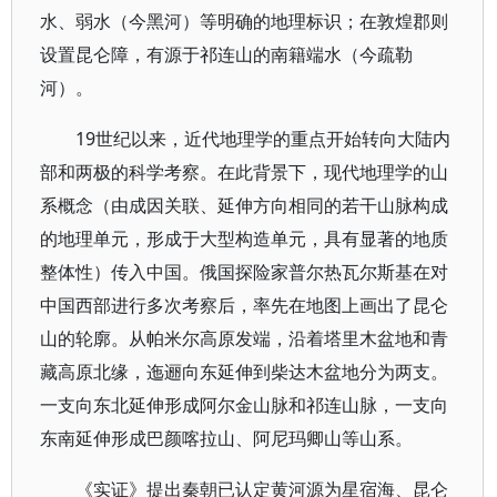
水、弱水（今黑河）等明确的地理标识；在敦煌郡则
设置昆仑障，有源于祁连山的南籍端水（今疏勒
河）。
19世纪以来，近代地理学的重点开始转向大陆内
部和两极的科学考察。在此背景下，现代地理学的山
系概念（由成因关联、延伸方向相同的若干山脉构成
的地理单元，形成于大型构造单元，具有显著的地质
整体性）传入中国。俄国探险家普尔热瓦尔斯基在对
中国西部进行多次考察后，率先在地图上画出了昆仑
山的轮廓。从帕米尔高原发端，沿着塔里木盆地和青
藏高原北缘，迤逦向东延伸到柴达木盆地分为两支。
一支向东北延伸形成阿尔金山脉和祁连山脉，一支向
东南延伸形成巴颜喀拉山、阿尼玛卿山等山系。
《实证》提出秦朝已认定黄河源为星宿海、昆仑