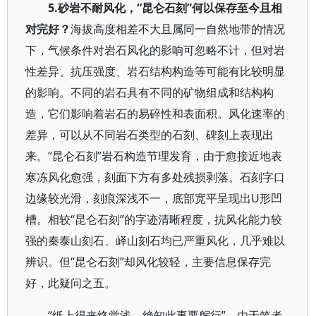
5.砂岩不耐风化，“昆仑石刻”何以保存至今且相
对完好？
海拔高度相差不大且属同一自然地带的情况
下，气候条件对岩石风化的影响可忽略不计，但对岩
性差异、抗压强度、岩石结构构造等可能有比较明显
的影响。不同的岩石具有不同的矿物组成和结构构
造，它们影响着岩石的易碎性和表面积。风化速率的
差异，可以从不同岩石类型的石刻、碑刻上表现出
来。“昆仑石刻”岩石构造节理发育，由于愈接近地表
寒冻风化愈强，刻面下方有多处残损剥落。石刻字口
边缘较光滑，刻痕深浅不一，底部宽平呈现出U形凹
槽。相较“昆仑石刻”的字迹清晰程度，抗风化能力较
强的秦泰山刻石、峄山刻石均已严重风化，几乎难以
辨识。但“昆仑石刻”却风化较轻，主要信息保存完
好，此疑问之五。
“纸上得来终觉浅，绝知此事要躬行”。由于笔者