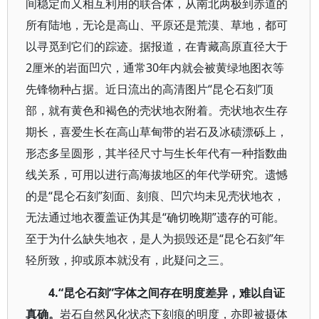
间稳定而又相互利用的联合体，从南北两极到赤道的
所有陆地，无论是高山、平原还是荒漠、草地，都可
以寻觅到它们的踪迹。据报道，在青藏高原直径大于
2厘米的岩面凹穴，通常30年内就会被黄绿地图衣等
先锋物种占据。近日流出的高清图片“昆仑石刻”顶
部，就有黄色和褐色的壳状地衣附着。壳状地衣生存
期长，喜爱生长在高山草甸带的岩石及冰碛漂砾上，
形态多呈圆形，其半径尺寸与生长年代有一种指数曲
线关系，可用以进行高海拔地区的年代学研究。遗憾
的是“昆仑石刻”刻面、刻痕、凹穴均未见壳状地衣，
无法通过地衣覆盖证伪其是“确切晚期”遗存的可能。
至于为什么缺失地衣，是人为损毁还是“昆仑石刻”年
轻所致，抑或原本就没有，此疑问之三。
4.“昆仑石刻”字体之间存在明度差异，难以自证
真确。
岩石自然风化状态下刻痕的明度，亦即被摄体