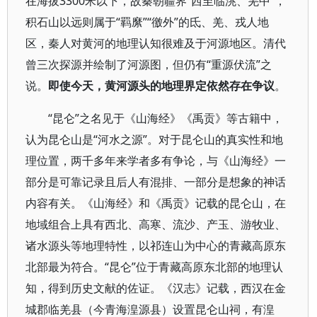
在海拔3300米以下，故秦朝疆界“西至临洮、羌中”，
积石山以远则属于“羁縻”“徼外”的氐、羌、戎人地
区，秦人对黄河的地理认知很难及于河源地区。清代
曾三次探源并绘制了河源图，但仍有“重源伏流”之
说。
即使今天，黄河源头的地理界定依然存在争议
。
“昆仑”之名见于《山海经》《禹贡》等古籍中，
认为昆仑山是“河水之源”。对于昆仑山的真实性和地
理位置，两千多年来学者多有争论，与《山海经》一
部分是可靠记录且后人有混排、一部分是想象的神话
内容有关。《山海经》和《禹贡》记载的昆仑山，在
地域组合上具有西北、高寒、流沙、产玉、游牧业、
诸水源头等地理特性，以祁连山为中心的青藏高原东
北部最为符合。“昆仑”位于青藏高原东北部的地理认
知，得到历史文献的佐证。《汉志》记载，西汉在金
城郡临羌县（今青海湟源县）设置昆仑山祠，有湟