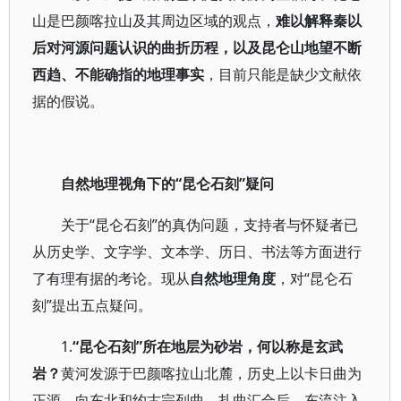
山是巴颜喀拉山及其周边区域的观点，
难以解释秦以
后对河源问题认识的曲折历程，以及昆仑山地望不断
西趋、不能确指的地理事实
，目前只能是缺少文献依
据的假说。
自然地理视角下的“昆仑石刻”疑问
关于“昆仑石刻”的真伪问题，支持者与怀疑者已
从历史学、文字学、文本学、历日、书法等方面进行
了有理有据的考论。现从
自然地理角度
，对“昆仑石
刻”提出五点疑问。
1.
“昆仑石刻”所在地层为砂岩，何以称是玄武
岩？
黄河发源于巴颜喀拉山北麓，历史上以卡日曲为
正源，向东北和约古宗列曲、扎曲汇合后，东流注入