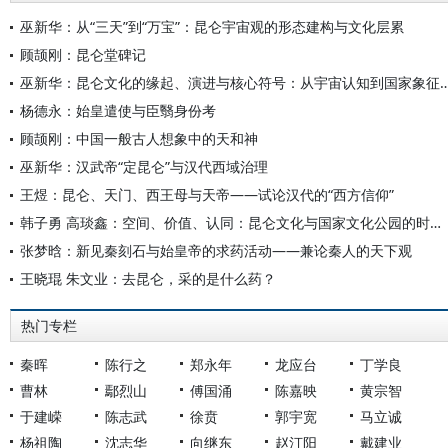
巫新华：从“三天”到“万宝”：昆仑宇宙观的形态建构与文化层累
顾颉刚：昆仑堂碑记
巫新华：昆仑文化的缘起、演进与核心符号：从宇宙认
杨德永：始皇遣使与臣翳身份考
顾颉刚：中国一般古人想象中的天和神
巫新华：汉武帝“定昆仑”与汉代西域治理
王煜：昆仑、天门、西王母与天帝——试论汉代的“西方信仰”
韩子勇 高琰鑫：空间、价值、认同：昆仑文化与国家文化公园的时空耦合及文化共生
张梦晗：新见秦刻石与始皇帝的求药活动——兼论秦人的天下观
王晓琨 朱文业：去昆仑，采的是什么药？
热门专栏
秦晖
陈行之
郑永年
龙应台
丁学良
曹林
鄢烈山
傅国涌
陈嘉映
黄宗智
于建嵘
陈志武
徐贲
郭宇宽
马立诚
杨祖陶
沈志华
向继东
赵汀阳
戴建业