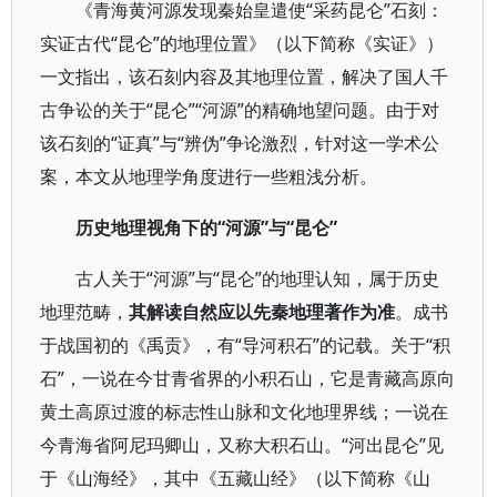
《青海黄河源发现秦始皇遣使“采药昆仑”石刻：
实证古代“昆仑”的地理位置》（以下简称《实证》）
一文指出，该石刻内容及其地理位置，解决了国人千
古争讼的关于“昆仑”“河源”的精确地望问题。由于对
该石刻的“证真”与“辨伪”争论激烈，针对这一学术公
案，本文从地理学角度进行一些粗浅分析。
历史地理视角下的“河源”与“昆仑”
古人关于“河源”与“昆仑”的地理认知，属于历史
地理范畴，
其解读自然应以先秦地理著作为准
。成书
于战国初的《禹贡》，有“导河积石”的记载。关于“积
石”，一说在今甘青省界的小积石山，它是青藏高原向
黄土高原过渡的标志性山脉和文化地理界线；一说在
今青海省阿尼玛卿山，又称大积石山。“河出昆仑”见
于《山海经》，其中《五藏山经》（以下简称《山