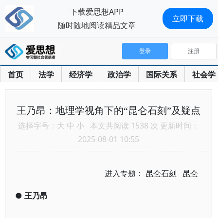
下载爱思想APP
立即下载
随时随地阅读精品文章
登录
注册
首页
法学
经济学
政治学
国际关系
社会学
王乃昂：地理学视角下的“昆仑石刻”及疑点
选择字号：
大
中
小
本文共阅读 1538 次 更新时间：
2025-08-01 10:55
进入专题：
昆仑石刻
昆仑
●
王乃昂