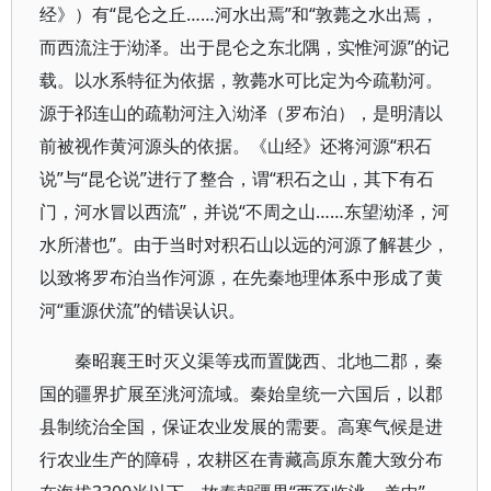
经》）有“昆仑之丘……河水出焉”和“敦薨之水出焉，
而西流注于泑泽。出于昆仑之东北隅，实惟河源”的记
载。以水系特征为依据，敦薨水可比定为今疏勒河。
源于祁连山的疏勒河注入泑泽（罗布泊），是明清以
前被视作黄河源头的依据。《山经》还将河源“积石
说”与“昆仑说”进行了整合，谓“积石之山，其下有石
门，河水冒以西流”，并说“不周之山……东望泑泽，河
水所潜也”。由于当时对积石山以远的河源了解甚少，
以致将罗布泊当作河源，在先秦地理体系中形成了黄
河“重源伏流”的错误认识。
秦昭襄王时灭义渠等戎而置陇西、北地二郡，秦
国的疆界扩展至洮河流域。秦始皇统一六国后，以郡
县制统治全国，保证农业发展的需要。高寒气候是进
行农业生产的障碍，农耕区在青藏高原东麓大致分布