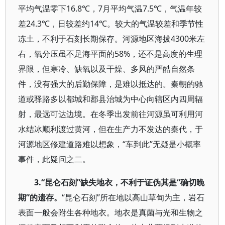
平均气温零下16.8℃，7月平均气温7.5℃，气温年较
差24.3℃，日较差约14℃。较大的气温较差和季节性
冻土，不利于石刻长期保存。河源地区海拔4300米左
右，氧分压虽不足海平面的58%，还不是高度的生理
界限，但寒冷、缺氧以及干燥、多风的严酷自然条
件，没有强大的后勤保障，是难以抵达的。秦朝的驰
道或驿路多以都城和郡县治城为中心向辖区内四周辐
射，最远可达边境。在冬季出发前往河源虽可利用河
水结冰顺利渡过黄河，但在生产力不发达的秦代，于
河源地区修建道路难以想象，“车到此”无疑是小概率
事件，此疑问之二。
3.“昆仑石刻”缺失地衣，不利于证伪其是“确切晚
期”的遗存。
“昆仑石刻”所在地以高山草甸为主，岩石
表面一般会附生各种地衣。地衣是真菌与光和生物之