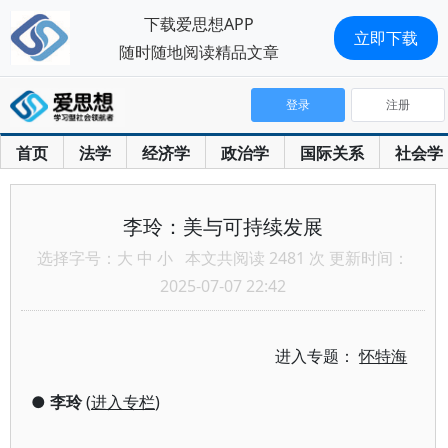
下载爱思想APP
立即下载
随时随地阅读精品文章
登录
注册
首页
法学
经济学
政治学
国际关系
社会学
李玲：美与可持续发展
选择字号：
大
中
小
本文共阅读 2481 次 更新时间：
2025-07-07 22:42
进入专题：
怀特海
●
李玲
(
进入专栏
)