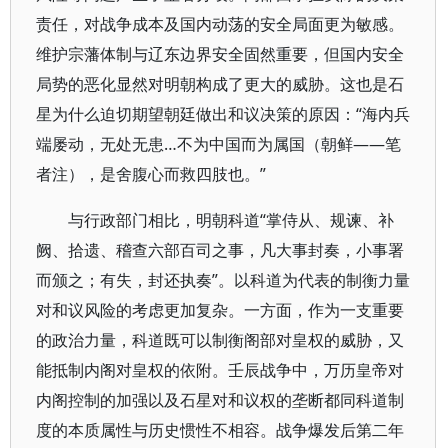
责任，对战争成本及国内动荡的安全局面更为敏感。
维护宗藩体制与辽东边界安全固然重要，但国内安全
局势的恶化显然对明朝构成了更大的威胁。这也是石
星为什么迫切期望朝廷做出和议决策的原因：“海内兵
端屡动，无处无患…不为中国而为属国（朝鲜——笔
者注），是舍腹心而救四肢也。”
与行政部门相比，明朝科道“掌侍从、规谏、补
阙、拾遗、稽查六部百司之事，凡大事封奏，小事署
而颁之；有失，封还执奏”。以科道为代表的制衡力量
对和议风险的考虑更加复杂。一方面，作为一支重要
的政治力量，科道既可以制衡阁部对皇权的威胁，又
能抵制内阁对皇权的依附。壬辰战争中，万历皇帝对
内阁控制的加强以及石星对和议权的垄断都同科道制
度的本质属性与历史惯性不相容。战争爆发后第二年