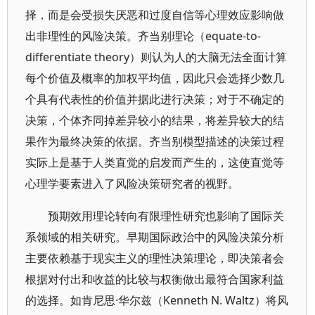
择，而是会受损失厌恶和过度自信等心理效应影响做
出非理性的风险决策。齐当别理论（equate-to-
differentiate theory）则认为人的大脑无法全面计算
每个价值及概率的加权平均值，因此只会选择少数几
个具有代表性的价值并据此进行决策；对于不确定的
决策，个体齐同掉差异较小的结果，将差异较大的结
果作为最终决策的依据。齐当别模型描述的决策过程
实际上是基于人类直觉的启发而产生的，这使直觉等
心理学要素进入了风险决策研究者的视野。
预期效用理论转向有限理性研究也影响了国际关
系领域的相关研究。早期国际政治中的风险决策分析
主要依赖基于现实主义的理性决策理论，即决策者会
根据对付出和收益的比较与权衡做出最符合国家利益
的选择。如肯尼思·华尔兹（Kenneth N. Waltz）将风