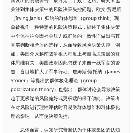
国发出的明确警告，最终走上了败亡之路。研究者也
关注到集体决策中的风险决策失控问题。欧文·贾尼斯
（Irving Janis）归纳的群体思维（group think）现
象被视作一种特定的风险决策模式，描述了集体决策
中个体往往会因社会压力或群体的一致性而做出与其
真实判断相矛盾的选择，从而导致风险决策失控。例
如，美国介入越南战争很大程度上与最高决策层的群
体思维有关，美国政府因此忽视了来自一线军官的警
告，盲目地扩大了军事行动。詹姆斯·斯托纳（James
Stoner）等提出的群体极化理论（group
polarization theory）也指出，群体讨论会导致决策
趋于更极端的风险偏好或更极端的保守倾向。决策者
在对风险进行理性评估时容易受群体思维和群体极化
理论影响，从而使决策失控。
总体而言，认知研究普遍认为个体或集团的认知