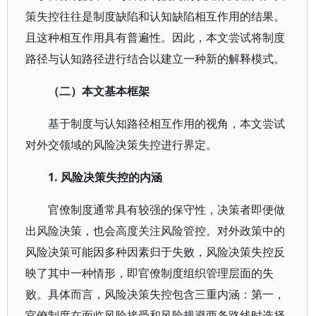
策失控往往是制度缺陷和认知缺陷相互作用的结果。
且这种相互作用具有普遍性。因此，本文尝试将制度
路径与认知路径进行结合以建立一种新的解释模式。
（二）本文基本框架
基于制度与认知路径相互作用的视角，本文尝试
对外交领域的风险决策失控进行界定。
1. 风险决策失控的内涵
官僚制度通常具有较强的保守性，决策者即便做
出风险决策，也会高度关注风险管控。对外政策中的
风险决策可能因多种因素归于失败，风险决策失控反
映了其中一种情形，即官僚制度组织管理层面的失
败。具体而言，风险决策失控包含三重内涵：第一，
官僚制度在面临风险接受和风险规避两条路线时选择