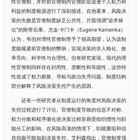
性官僚制，并对前官僚制内官僚阶层追逐个人权力和
利益的制度根源进行了深刻描述。在他看来，风险决
策的失败是官僚制度缺乏公共性、片面强调“追求禄
位”的附带后果。尤金·卡门卡（Eugene Kamenka）
认为，韦伯对理性官僚制寄予了很高期望，认为该制
度能规避前官僚制的弊病，实现决策的非人格化、效
率导向、科学性与合理性。但有研究发现，现代的理
性官僚制同样存在封闭性、垄断性和等级性，这些特
性造成了权力膨胀、寻租与政治失序问题。制度结构
部分解释了风险决策失控产生的原因。
还有一些研究者从制度运行的角度对风险决策的
失控过程进行了讨论。官僚制度导致的信息不对称、
权力分散和程序僵化使决策过程容易受组织惯性与职
能分工的影响。在风险高涨的情境下，职能重组和信
息扭曲可能加剧决策失控。艾利森指出，官僚制度强