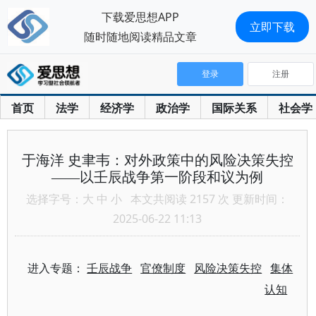
下载爱思想APP
立即下载
随时随地阅读精品文章
登录
注册
首页
法学
经济学
政治学
国际关系
社会学
于海洋 史聿韦：对外政策中的风险决策失控
——以壬辰战争第一阶段和议为例
选择字号：
大
中
小
本文共阅读 2157 次 更新时间：
2025-06-22 11:13
进入专题：
壬辰战争
官僚制度
风险决策失控
集体
认知