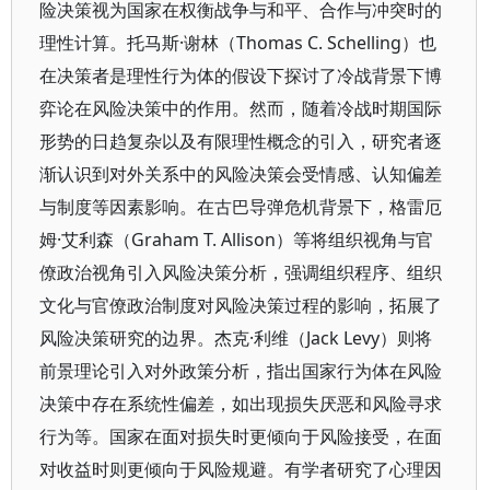
险决策视为国家在权衡战争与和平、合作与冲突时的
理性计算。托马斯·谢林（Thomas C. Schelling）也
在决策者是理性行为体的假设下探讨了冷战背景下博
弈论在风险决策中的作用。然而，随着冷战时期国际
形势的日趋复杂以及有限理性概念的引入，研究者逐
渐认识到对外关系中的风险决策会受情感、认知偏差
与制度等因素影响。在古巴导弹危机背景下，格雷厄
姆·艾利森（Graham T. Allison）等将组织视角与官
僚政治视角引入风险决策分析，强调组织程序、组织
文化与官僚政治制度对风险决策过程的影响，拓展了
风险决策研究的边界。杰克·利维（Jack Levy）则将
前景理论引入对外政策分析，指出国家行为体在风险
决策中存在系统性偏差，如出现损失厌恶和风险寻求
行为等。国家在面对损失时更倾向于风险接受，在面
对收益时则更倾向于风险规避。有学者研究了心理因