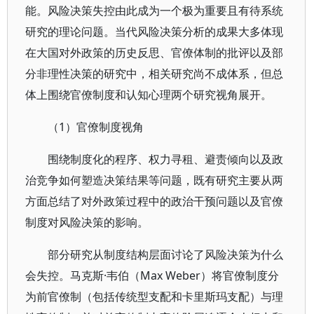
能。风险决策失控由此成为一个极为重要且有待系统
研究的理论问题。当代风险决策分析的成果大多体现
在大国对外政策的历史反思、官僚体制的批评以及部
分非理性决策的研究中，相关研究尚不成体系，但总
体上围绕官僚制度和认知心理两个研究视角展开。
（1）官僚制度视角
围绕制度化的程序、权力寻租、避责倾向以及政
治竞争如何塑造决策结果等问题，既有研究主要从两
方面总结了对外政策过程中的政治干预问题以及官僚
制度对风险决策的影响。
部分研究从制度结构层面讨论了风险决策为什么
会失控。马克斯·韦伯（Max Weber）将官僚制度分
为前官僚制（包括传统型支配和卡里斯玛支配）与理