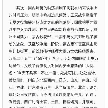
其次，国内局势的动荡加剧了明朝在结束战争上
的时间压力。明朝中晚期边患频繁，壬辰战争爆发于
宁夏之役和播州杨应龙之乱的间歇期，因此明军才得
以集中兵力赴朝。在中日两军对峙态势形成以后，播
州土司势力、蒙古炒花部、土蛮部与女真都出现了骚
动的迹象。及至战争第二阶段，蒙古叛军甚至截击明
朝赴朝援军，前线总指挥经理大臣万世德险些遇害。
万历二十五年（1597年）八月，明朝内阁联名上书万
历皇帝，反映了官僚制度对国内安全态势的巨大忧
虑：“今天下兵事，不止一倭，处处可忧，处处当计。
倭奴倡乱，则自东北至西南，辽东、山东、南直、浙
江、福建、广东沿海万里，尽当备御矣。北边，则九
镇处处日夜防虞，而今四川又以虏患见告矣。西遇，
则云贵、两广时有土官、土目、摇猹诸夷，并缅甸、