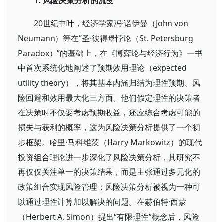
1. 风险决策分析的流变
20世纪中叶，经济学家冯·诺伊曼（John von
Neumann）等在“圣·彼得堡悖论（St. Petersburg
Paradox）”的基础上，在《博弈论与经济行为》一书
中首次系统化地阐述了预期效用理论（expected
utility theory），将其基本内涵归结为理性预期、风
险回避和效用最大化三方面。他们假定理性的决策者
在决策时不仅要考虑预期收益，还应综合考虑可能的
损失与获利的概率，这为风险决策分析提供了一个初
步框架。哈里·马科维茨（Harry Markowitz）的现代
投资组合理论进一步深化了风险决策分析，其研究不
再仅仅关注单一的决策结果，而是主张通过多元化的
政策组合实现风险管理；风险决策分析被视为一种可
以通过理性计算加以解决的问题。在赫伯特·西蒙
（Herbert A. Simon）提出“有限理性”概念后，风险