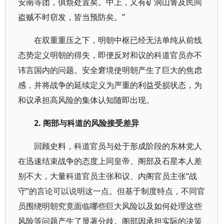
安南等团，俱烦处置矣。中上，又有矿洞山箐及民间
盗贼不时窃发，皆当预防矣。”
在双重重压之下，明朝中枢已经无法单纯从前线
态势定义明朝的得失，即便反对和议的科道官员亦不
讳言国内的问题。安全窘境使明朝产生了巨大的焦虑
感，并将战争的延续定义为严重的利益受损状态，为
和议承担高风险的集体认知随即出现。
2. 阁部与科道的风险接受差异
回顾史料，科道官员与处于形成阶段的东林党人
在迅速结束战争的态度上同皇帝、阁部及石星本人差
别不大，大量科道官员主张和议、内阁官员主张“战
守”的言论可以说明这一点。但基于制度特点，不同官
员围绕明朝究竟面临哪些巨大风险以及如何处理这些
风险等问题产生了显著分歧。阁部因承担实际的决策