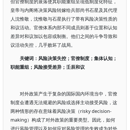
但官僚制度的衰落使其职能重组呈现低制度化特征，
皇帝与内阁将决策风险转嫁给兵部尚书石星及其代理
人沈惟敬，沈惟敬与石星执行了带有风险决策性质的
和议活动。官僚体系内部不同成员则基于位置和认知
差异对和议加以包容或制衡。他们之间的斗争导致和
议活动失控，几乎败坏了战局。
关键词：风险决策失控；官僚制度；集体认知；
职能重组；风险接受差异；壬辰和议
对外政策产生于复杂的国际国内环境当中，官僚
制度会遭遇无法规避的风险或选择主动接受风险，这
两种情形的存在意味着风险决策（risky decision-
making）构成了对外政策的重要类型。因此，如何
进行风险管理以及如何应对风险管理的失败成为对外