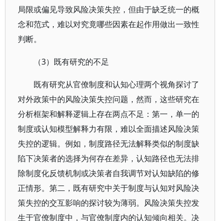
局限或偏见导致风险决策失控，但由于缺乏统一的概
念和范式，难以对究竟哪些因素在起作用做出一致性
判断。
（3）既有研究的不足
既有研究从官僚制度和认知心理两个视角探讨了
对外政策中的风险决策失控问题，然而，这些研究在
分析框架和解释逻辑上存在两点不足：第一，单一的
制度或认知模型解释力有限，难以全面描述风险决策
失控的逻辑。例如，制度路径无法解释类似的制度缺
陷下决策者的选择为何存在差异，认知路径也无法排
除制度化反馈机制或决策者自我调节对认知缺陷的修
正情形。第二，既有研究中关于制度与认知对风险决
策失控的交互影响的探讨较为薄弱。风险决策失控发
生于官僚制度中，与官僚制度内的认知倾向相关。决