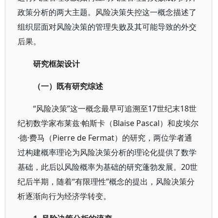
政策分析的两大主题。风险决策失控这一概念描述了
组织层面对风险决策的管理失败及其可能导致的外交
后果。
研究框架设计
（一）既有研究综述
“风险决策”这一概念最早可追溯至17世纪末18世
纪初数学家布莱兹·帕斯卡（Blaise Pascal）和皮埃尔
·德·费马（Pierre de Fermat）的研究，两位学者通
过构建概率理论为风险决策分析的理论化提供了数学
基础，此后以风险概率为基础的研究蓬勃发展。20世
纪后半期，随着“有限理性”概念的提出，风险决策分
析逐渐向行为经济学转变。