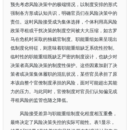
预先考虑风险决策中的极端情况，以制度安排的形式
强制各方形成认知共识，明确官员们在风险决策中的
责任。这时风险接受成为集体选择，个体利用高风险
政策寻租或干扰决策的制度空间被大大压缩，如古罗
马在危机时采取的独裁官制度。职能重组如果呈现出
低制度化特征，则意味着职能重组缺乏系统性控制。
临时性的职能重组既缺乏严密的制度设计，也缺少对
决策者高风险决策的制度性保护。这些因素加剧了决
策者或决策集体履职的混乱状况，某些官员承担了原
本该由整个官僚制度承担的风险，面对可能超出其能
力的压力。与此同时，官僚制度对官员们认知偏见或
寻租风险的监管也随之降低。
风险接受差异与职能重组制度化程度相互重叠，
最终决定了风险决策失控的实际可能性。表1显示，