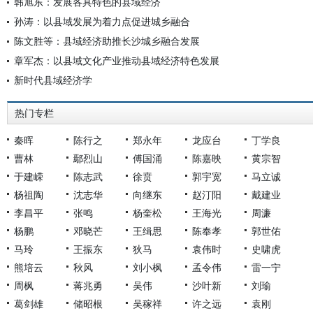
韩旭东：发展各具特色的县域经济
孙涛：以县域发展为着力点促进城乡融合
陈文胜等：县域经济助推长沙城乡融合发展
章军杰：以县域文化产业推动县域经济特色发展
新时代县域经济学
热门专栏
秦晖
陈行之
郑永年
龙应台
丁学良
曹林
鄢烈山
傅国涌
陈嘉映
黄宗智
于建嵘
陈志武
徐贲
郭宇宽
马立诚
杨祖陶
沈志华
向继东
赵汀阳
戴建业
李昌平
张鸣
杨奎松
王海光
周濂
杨鹏
邓晓芒
王缉思
陈奉孝
郭世佑
马玲
王振东
狄马
袁伟时
史啸虎
熊培云
秋风
刘小枫
孟令伟
雷一宁
周枫
蒋兆勇
吴伟
沙叶新
刘瑜
葛剑雄
储昭根
吴稼祥
许之远
袁刚