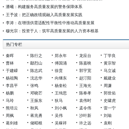
潘曦：构建服务高质量发展的警务保障体系
王予波：把正确政绩观融入高质量发展实践
李涛：在增强供需适配性平衡性中推动高质量发展
穆光宗：投资于人：筑牢高质量发展的人力资本根基
热门专栏
秦晖
陈行之
郑永年
龙应台
丁学良
曹林
鄢烈山
傅国涌
陈嘉映
黄宗智
于建嵘
陈志武
徐贲
郭宇宽
马立诚
杨祖陶
沈志华
向继东
赵汀阳
戴建业
李昌平
张鸣
杨奎松
王海光
周濂
杨鹏
邓晓芒
王缉思
陈奉孝
郭世佑
马玲
王振东
狄马
袁伟时
史啸虎
熊培云
秋风
刘小枫
孟令伟
雷一宁
周枫
蒋兆勇
吴伟
沙叶新
刘瑜
葛剑雄
储昭根
吴稼祥
许之远
袁刚