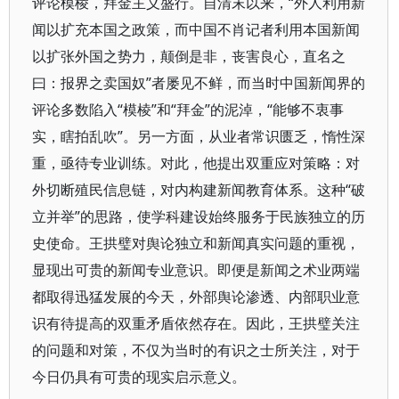
评论模棱，拜金主义盛行。自清末以来，“外人利用新
闻以扩充本国之政策，而中国不肖记者利用本国新闻
以扩张外国之势力，颠倒是非，丧害良心，直名之
曰：报界之卖国奴”者屡见不鲜，而当时中国新闻界的
评论多数陷入“模棱”和“拜金”的泥淖，“能够不衷事
实，瞎拍乱吹”。另一方面，从业者常识匮乏，惰性深
重，亟待专业训练。对此，他提出双重应对策略：对
外切断殖民信息链，对内构建新闻教育体系。这种“破
立并举”的思路，使学科建设始终服务于民族独立的历
史使命。王拱璧对舆论独立和新闻真实问题的重视，
显现出可贵的新闻专业意识。即便是新闻之术业两端
都取得迅猛发展的今天，外部舆论渗透、内部职业意
识有待提高的双重矛盾依然存在。因此，王拱璧关注
的问题和对策，不仅为当时的有识之士所关注，对于
今日仍具有可贵的现实启示意义。