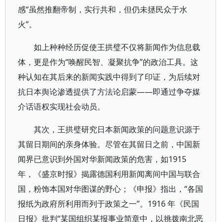
感“虽然推翻帝制，实行共和，但仍未拯民众于水
火”。
如上种种经历促使王拱璧不仅将新闻作为信息载
体，更是作为“唤醒民智、凝聚抗争”的政治工具。这
种认知在其后来的新闻实践中得到了印证，为后续对
抗日本舆论渗透提供了方法论启蒙——即通过争夺媒
介话语权实现社会动员。
其次，王拱璧研究日本新闻政策的问题意识源于
其留日期间的亲身体验。尽管在其留日之前，中国新
闻界已意识到外国对华新闻政策的危害，如1915
年，《盛京时报》揭露德国利用新闻离间中国与联合
国，粉饰本国对华图谋的野心；《申报》指出，“各国
报纸为政府所利用而列于政策之一”。1916 年《民国
日报》批判“某国组织某报事业简章中，以挑拨南北恶