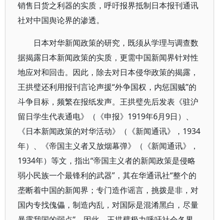
销售日货之利器的实质，呼吁报界抵制日本报刊通讯
社对中国舆论界的渗透。
日本对华新闻政策的研究，既须从学理与调查数
据揭露日本新闻政策的实质，更需中国新闻界针对性
地应对和回击。因此，除去对日本侵华政策的揭露，
王拱璧还利用报刊言论声援“外争国权，内惩国贼”的
斗争目标，频繁在报纸发声。王拱璧先后发表《驻沪
留日学生代表通电》（《申报》1919年6月9日）、
《日本新闻政策的对华活动》（《新闻通讯》，1934
年）、《帝国主义者又放烟幕弹》（《新闻通讯》，
1934年）等文，指出“帝国主义者的新闻政策是侵略
弱小民族一个最锋利的武器”，其在华通讯社“整个的
垄断着中国的新闻界；专门造作谣言，挑拨是非，对
国内专找傀儡，制造内乱，对国际是混淆黑白，尽量
暴露我国的弱点”。因此，王拱璧极力呼吁社会各界，