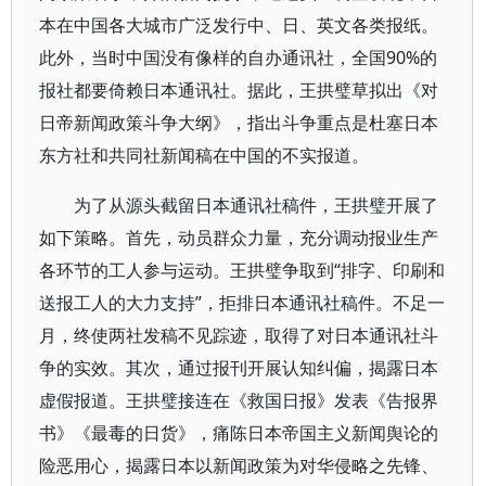
本在中国各大城市广泛发行中、日、英文各类报纸。
此外，当时中国没有像样的自办通讯社，全国90%的
报社都要倚赖日本通讯社。据此，王拱璧草拟出《对
日帝新闻政策斗争大纲》，指出斗争重点是杜塞日本
东方社和共同社新闻稿在中国的不实报道。
为了从源头截留日本通讯社稿件，王拱璧开展了
如下策略。首先，动员群众力量，充分调动报业生产
各环节的工人参与运动。王拱璧争取到“排字、印刷和
送报工人的大力支持”，拒排日本通讯社稿件。不足一
月，终使两社发稿不见踪迹，取得了对日本通讯社斗
争的实效。其次，通过报刊开展认知纠偏，揭露日本
虚假报道。王拱璧接连在《救国日报》发表《告报界
书》《最毒的日货》，痛陈日本帝国主义新闻舆论的
险恶用心，揭露日本以新闻政策为对华侵略之先锋、