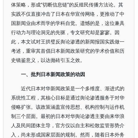
体策略，形成“切断信息链”的反殖民传播方法论。其
实践不仅直接冲击了日本在华宣传网络，更推动了中
国新闻业由术而学的学科自觉。遗憾的是，这位兼具
行动力与理论洞见的先驱，专文研究却是寥寥。因
此，本文试对王拱璧反舆论渗透的新闻报国实践做一
考述，重审其首倡日本新闻政策研究的学术价值和历
史镜鉴意义，以达抛砖引玉之效。
一、批判日本新闻政策的动因
近代日本对华新闻政策是一个多维度、渐进式的
系统性工程，其核心目标是通过舆论渗透服务于对华
侵略扩张。该政策涵盖宣传思想、机构控制与运作机
制三个层面。最初的日本对华舆论渗透主要由来华浪
人及民间团体主导，官方仅以自主和松散监管形势介
入，尚未形成国家层面的规制。然而，随着日本外务