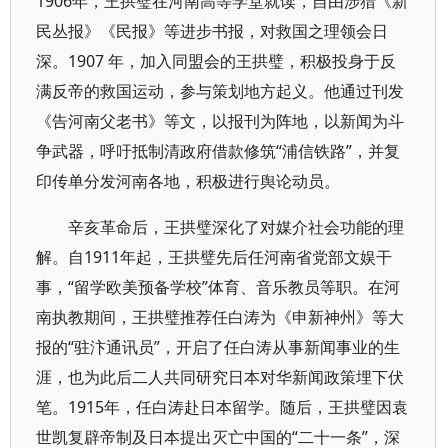
1906年，王拱璧在河南高等学堂就读，自由涉猎《新
民丛报》《民报》等进步书报，对救国之理领会日
深。1907 年，加入同盟会的王拱璧，积极投身于反
满反帝的救国运动，参与策划地方起义。他通过刊发
《告河南父老书》等文，以报刊为阵地，以新闻为斗
争武器，呼吁抵制清政府借款修筑“浦信铁路”，并复
印传单分发河南各地，积极进行舆论动员。
辛亥革命后，王拱璧深化了对媒介社会功能的理
解。自1911年起，王拱璧先后任河南省党部文娱干
事，“留学欧美预备学校”体育、音乐教员等职。在河
南执教期间，王拱璧推荐任白涛为《申新神州》等大
报的“驻汴通讯员”，开启了任白涛从事新闻事业的生
涯，也为此后二人共同研究日本对华新闻政策埋下伏
笔。1915年，任白涛赴日本留学。随后，王拱璧因袁
世凯复辟帝制及日本提出灭亡中国的“二十一条”，深