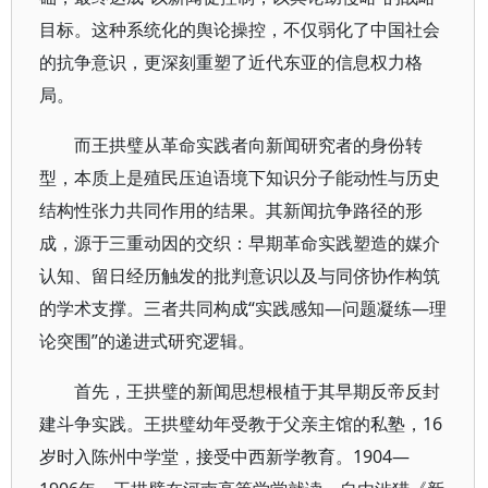
目标。这种系统化的舆论操控，不仅弱化了中国社会
的抗争意识，更深刻重塑了近代东亚的信息权力格
局。
而王拱璧从革命实践者向新闻研究者的身份转
型，本质上是殖民压迫语境下知识分子能动性与历史
结构性张力共同作用的结果。其新闻抗争路径的形
成，源于三重动因的交织：早期革命实践塑造的媒介
认知、留日经历触发的批判意识以及与同侪协作构筑
的学术支撑。三者共同构成“实践感知—问题凝练—理
论突围”的递进式研究逻辑。
首先，王拱璧的新闻思想根植于其早期反帝反封
建斗争实践。王拱璧幼年受教于父亲主馆的私塾，16
岁时入陈州中学堂，接受中西新学教育。1904—