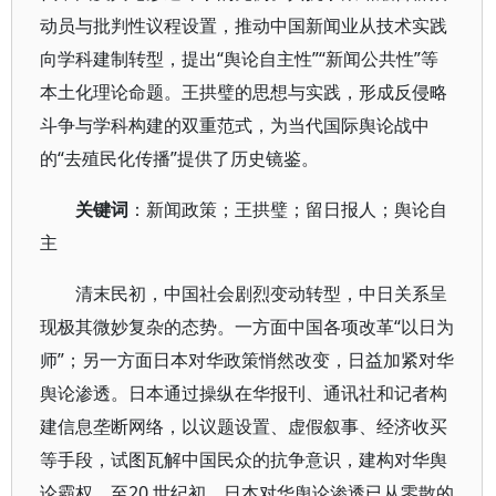
动员与批判性议程设置，推动中国新闻业从技术实践
向学科建制转型，提出“舆论自主性”“新闻公共性”等
本土化理论命题。王拱璧的思想与实践，形成反侵略
斗争与学科构建的双重范式，为当代国际舆论战中
的“去殖民化传播”提供了历史镜鉴。
关键词
：新闻政策；王拱璧；留日报人；舆论自
主
清末民初，中国社会剧烈变动转型，中日关系呈
现极其微妙复杂的态势。一方面中国各项改革“以日为
师”；另一方面日本对华政策悄然改变，日益加紧对华
舆论渗透。日本通过操纵在华报刊、通讯社和记者构
建信息垄断网络，以议题设置、虚假叙事、经济收买
等手段，试图瓦解中国民众的抗争意识，建构对华舆
论霸权。至20 世纪初，日本对华舆论渗透已从零散的