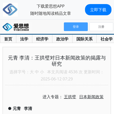
下载爱思想APP
立即下载
随时随地阅读精品文章
登录
注册
首页
法学
经济学
政治学
国际关系
社会学
元青 李清：王拱璧对日本新闻政策的揭露与
研究
选择字号：
大
中
小
本文共阅读 4536 次 更新时间：
2025-06-12 07:29
进入专题：
王拱璧
日本新闻政策
●
元青
李清