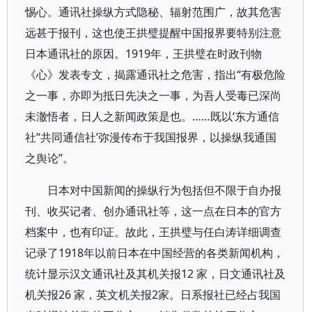
惕心。通讯社操纵方式隐秘、辐射范围广，故其危害
远甚于报刊，这也使王拱璧提醒中国报界要特别注意
日本通讯社的原因。1919年，王拱璧在时政刊物
《心》发表专文，揭露通讯社之危害，指出“有极危险
之一事，亦即为抵日先决之一事，为吾人受毒已深尚
未澈悟者，日人之新闻政策是也。……既以‘东方通信
社’‘共同通信社’弥漫传布于我国报界，以操纵我通国
之舆论”。
日本对中国新闻的操纵行为包括但不限于自办报
刊、收买记者、创办通讯社等，这一点在日本的官方
档案中，也有印证。故此，王拱璧与任白涛详细调查
记录了1918年以前日本在中国经营的各类新闻机构，
统计显示汉文通讯社及其机关报12 家，日文通讯社及
机关报26 家，英文机关报2家。日系报社已经占我国