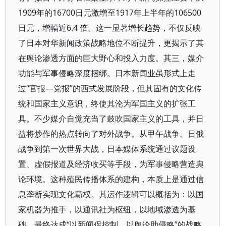
1909年的16700日元激增至1917年上半年的106500
日元，增幅近6.4 倍。这一显著增长趋势，不仅反映
了日本对华新闻政策战略地位不断提升，更揭示了其
在舆论渗透方面的巨大野心和投入力度。其三，媒介
功能与军事侵略深度捆绑。日本新闻业虽形式上走
过“官报—党报”的西式发展阶段，但其固有的文化传
统和国家主义意识，终使其沦为军国主义的扩张工
具。不少媒介自觉充当了鼓吹国家主义的工具，并日
益将炒作的热点转向了对外战争。从甲午战争、日俄
战争到第一次世界大战，日本媒体系统通过议题设
置、虚假报道及经济收买等手段，为军事侵略营造舆
论环境。这种殖民传播体系的建构，本质上是通过信
息垄断实现文化霸权。其运作逻辑可以概括为：以国
家机器为推手，以通讯社为枢纽，以地域渗透为基
础，最终达成“以新闻促控制，以舆论助侵略”的战略