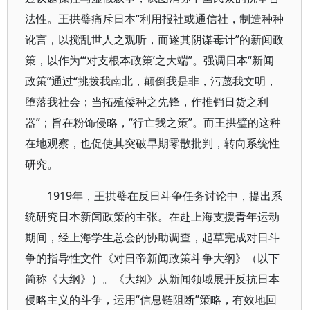
法性。王拱璧痛斥日本“利用报社或通信社，制造种种
讹言，以搅乱世人之观听，而遂其阴谋毒计”的新闻政
策，以作为“‘对支根本政策’之大端”。强调日本“新闻
政策”通过“挑拨我南北，颠倒我是非，污蔑我文明，
堕落我社会；当拓殖倭种之先锋，作推销日货之利
器”；旨在粉饰侵略，“行亡我之策”。而王拱璧的这种
在地观察，也促使其突破早期零散批判，转向系统性
研究。
1919年，王拱璧在反日斗争任务讨论中，提出系
统研究日本新闻政策的主张。在赴上海支援青年运动
期间，经上海学生总会的协助调查，起草完成对日斗
争的指导性文件《对日帝新闻政策斗争大纲》（以下
简称《大纲》）。《大纲》从新闻领域展开反抗日本
侵略主义的斗争，运用“信息链阻断”策略，有效地回