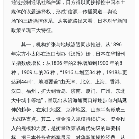
通过控制通讯社稿件源，日方得以间接操控中国本土
媒体的议题选择权，形成“信源—传播渠道—舆论
场”的三级操控体系。从实施路径来看，日本对华新闻
政策呈现三大特征。
其一，机构扩张与地域渗透同步推进。从1896
年宗方小太郎在汉口创办《汉报》始，日本在华报刊
呈指数级增长：从1896 年的2 种增加到1900 年的8
种，1909 年的26 种，“1916 年增至34 种，1918年更
达到44种”。地域覆盖“由天津、北京、上海、香港、
汉口、福州，扩大到青岛、济南、厦门、广州、东北
大中城市等地”，呈现出从沿海通商口岸逐步向内陆延
伸的趋势，在东北地区、京津地区、山东半岛形成三
大战略支点。其二，资金投入规模持续扩大。资金投
入的规模和力度，是衡量政策战略优先级的重要指
标。据日本外务省档案显示，对华新闻操控经费，从