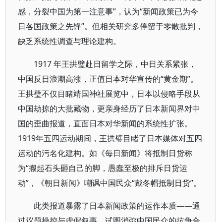
感，分裂中国为第一注意事”，认为“新闻政策已为今
日各国政策之先锋”。但相关研究多停留于零散批判，
缺乏系统性调查与理论建构。
1917 年王拱璧赴日留学之际，中日关系紧张，
中国反日浪潮高涨，正值日本对华宣传的“黄金期”。
王拱璧不仅目睹靖国神社展览中，日本以侵略手段从
中国劫掠的大批藏物，更亲身经历了日本新闻界对中
国的歪曲报道，直面日本对华新闻的系统性扩张。
1919年五四运动期间，王拱璧目睹了日本媒体对五四
运动的污名化建构。如《每日新闻》将抵制日货称
为“搬起石头砸自己的脚，愚蠢至极的排斥日货运
动”，《朝日新闻》嘲讽中国民众“戴冬帽抵制日货”。
此类报道暴露了日本新闻政策的运作本质——通
过议题操控与虚假叙事，试图消弥中国民众的抗争合