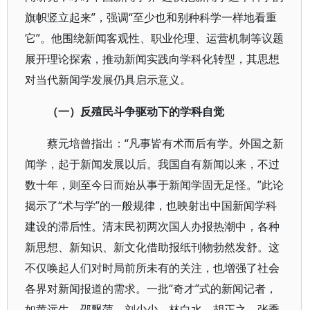
旗帜竖立起来”，强调“至少也和别种科学一样地看重
它”。他围绕新闻客观性、职业伦理、运营机制等议题
展开理论探索，推动新闻实践向学科化转型，其思想
对当代新闻学发展仍具启示意义。
（一）反殖民斗争驱动下的学科自觉
蔡元培曾指出：“凡事皆有术而后有学。外国之新
闻学，起于新闻发展以后。我国自有新闻以来，不过
数十年，则至今日而始从事于新闻学固无足怪。”此论
揭示了“术与学”的一般规律，也映射出中国新闻学科
建设的滞后性。清末民初两次国人办报热潮中，各种
新思想、新知识、新文化借助报纸刊物勃然发舒。这
不仅唤起人们对时局前所未有的关注，也增强了社会
各界对新闻报道的需求。一批“奇才”式的新闻记者，
如黄远生、邵飘萍、刘少少、林白水、胡正之、张季