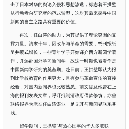
击了日本对华的舆论入侵和思想渗透，标志着王拱璧
从行动者向研究者的范式转型，这对其后来探寻中国
新闻的自主之路具有重要的价值。
再次，任白涛的助力，为其提供了理论突围的支
撑力量。清末十年，因改革与革命的需要，书刊报纸
呈井喷式增长，一些青年学子开始译介西方新闻学著
作，并远赴国外学习新闻学，故这一时期也被看作是
中国新闻学研究的奠基期。赴日前，王拱璧即认为报
刊比学校教育的作用更大，且有参与革命宣传的直接
经验，对国内新闻界也比较熟悉。前文提及他曾在上
海的报刊发表文章，呼吁抵制清政府借款修筑，亦曾
联络报界为老友任白涛谋业，足见其与新闻界联系匪
浅。
留学期间，王拱璧“与热心国事的华人多取联