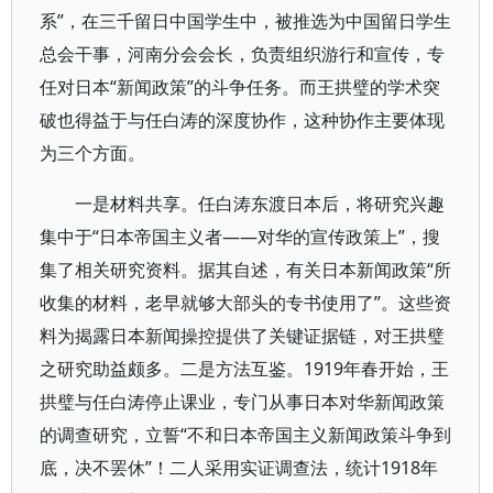
系”，在三千留日中国学生中，被推选为中国留日学生
总会干事，河南分会会长，负责组织游行和宣传，专
任对日本“新闻政策”的斗争任务。而王拱璧的学术突
破也得益于与任白涛的深度协作，这种协作主要体现
为三个方面。
一是材料共享。任白涛东渡日本后，将研究兴趣
集中于“日本帝国主义者——对华的宣传政策上”，搜
集了相关研究资料。据其自述，有关日本新闻政策“所
收集的材料，老早就够大部头的专书使用了”。这些资
料为揭露日本新闻操控提供了关键证据链，对王拱璧
之研究助益颇多。二是方法互鉴。1919年春开始，王
拱璧与任白涛停止课业，专门从事日本对华新闻政策
的调查研究，立誓“不和日本帝国主义新闻政策斗争到
底，决不罢休”！二人采用实证调查法，统计1918年