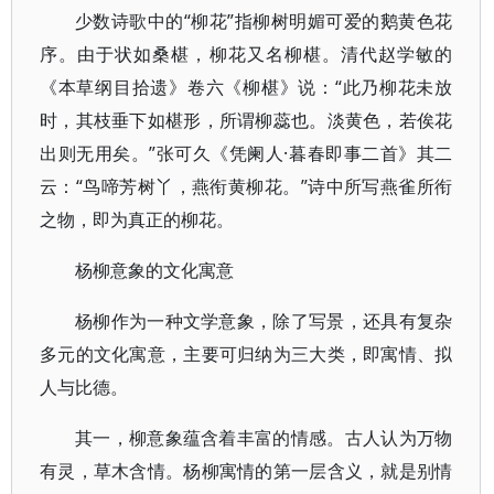
少数诗歌中的“柳花”指柳树明媚可爱的鹅黄色花
序。由于状如桑椹，柳花又名柳椹。清代赵学敏的
《本草纲目拾遗》卷六《柳椹》说：“此乃柳花未放
时，其枝垂下如椹形，所谓柳蕊也。淡黄色，若俟花
出则无用矣。”张可久《凭阑人·暮春即事二首》其二
云：“鸟啼芳树丫，燕衔黄柳花。”诗中所写燕雀所衔
之物，即为真正的柳花。
杨柳意象的文化寓意
杨柳作为一种文学意象，除了写景，还具有复杂
多元的文化寓意，主要可归纳为三大类，即寓情、拟
人与比德。
其一，柳意象蕴含着丰富的情感。古人认为万物
有灵，草木含情。杨柳寓情的第一层含义，就是别情