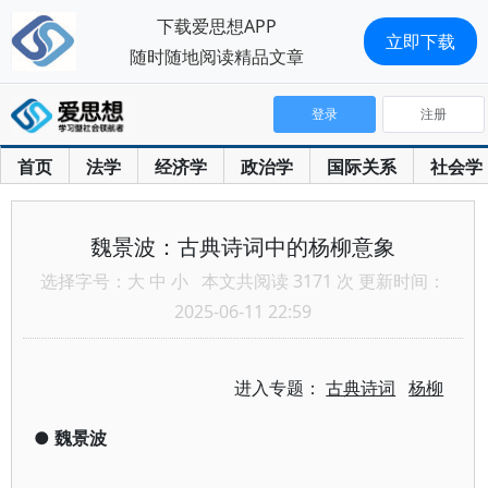
下载爱思想APP
立即下载
随时随地阅读精品文章
登录
注册
首页
法学
经济学
政治学
国际关系
社会学
魏景波：古典诗词中的杨柳意象
选择字号：
大
中
小
本文共阅读 3171 次 更新时间：
2025-06-11 22:59
进入专题：
古典诗词
杨柳
●
魏景波