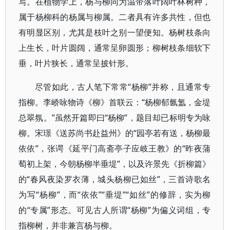
写。在植物学上，杨与柳同为温带落叶阔叶林树种，
属于杨柳科的杨属与柳属。二者具有许多共性，但也
有明显区别，尤其是枝叶之别一望便知。杨树枝条向
上生长，叶片圆阔，通常呈卵圆形；柳树枝条细软下
垂，叶片狭长，通常呈披针形。
尽管如此，古人笔下常常“杨柳”并称，且通常专
指柳。李峤咏物诗《柳》首联云：“杨柳郁氤氲，金堤
总翠氛。”虽然开篇即曰“杨柳”，题目却已标明专为咏
柳。宋璟《送苏尚书赴益州》的“园亭若有送，杨柳最
依依”，张谔《延平门高斋亭子应岐王教》的“昨夜蒲
萄初上架，今朝杨柳半垂堤”，以及许景先《折柳篇》
的“春风夜染罗衣薄，城头杨柳已如丝”，三首诗歌名
为写“杨柳”，而“依依”“垂堤”“如丝”的修辞，实为柳
的“专属”形态。可见古人所谓“杨柳”为偏义词组，专
指柳树，并非兼言杨与柳。