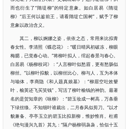
而也衍生了“隋堤柳”的特定意象。如白居易《隋堤
柳》“后王何以鉴前王，请看隋堤亡国树”，赋予了柳
意象以政治含义。
其二，柳以婀娜之姿，依依之态，常用来比拟青
春女性。李清照《蝶恋花》：“暖日晴风初破冻，柳眼
梅腮，已觉春心动。”将柳叶拟人，绾起春景与春心。
白居易《杨柳枝词》：“人言柳叶似愁眉，更有愁肠似
柳丝。”以柳叶拟貌，以柳丝比心。柳与人，互为本体
与喻体，李商隐《和人题真娘墓》：“柳眉空吐效颦
叶，榆荚还飞买笑钱”，写活了柳叶榆钱的神韵。最著
名的是贺知章的《咏柳》：“碧玉妆成一树高，万条垂
下绿丝绦。不知细叶谁裁出，二月春风似剪刀。”以才
貌兼备、亭亭玉立的碧玉比拟新柳，惟妙惟肖。杜甫
《绝句漫兴九首》其九：“隔户杨柳弱袅袅，恰似十五