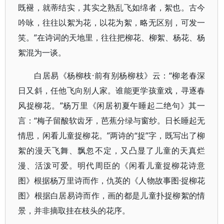
既褪，就蒂结实，其实之熟乱飞如绵者，絮也。古今
吟咏，往往以絮为花，以花为絮，略无区别，可发一
笑。”在诗词的天地里，往往把柳花、柳絮、杨花、杨
絮混为一谈。
白居易《杨柳枝·前有别杨柳枝》云：“柳老春深
日又斜，任他飞向别人家。谁能更学孩童戏，寻逐春
风捉柳花。”杨万里《闲居初夏午睡起二绝句》其一
言：“梅子留酸软齿牙，芭蕉分绿与窗纱。日长睡起无
情思，闲看儿童捉柳花。”两诗的“捉”字，既写出了柳
絮的漫天飞舞、飘忽不定，又凸显了儿童的天真烂
漫、活泼可爱。明代周臣的《闲看儿童捉柳花诗意
图》根据杨万里诗而作，仇英的《人物故事图·捉柳花
图》根据白居易诗而作，画的都是儿童扑捉柳絮的情
景，并非摘取挂在枝头的花序。