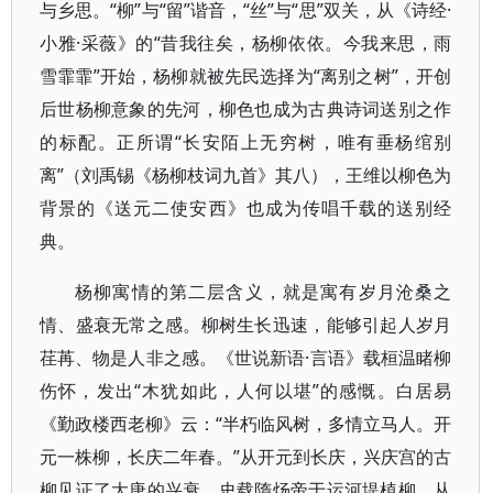
与乡思。“柳”与“留”谐音，“丝”与“思”双关，从《诗经·
小雅·采薇》的“昔我往矣，杨柳依依。今我来思，雨
雪霏霏”开始，杨柳就被先民选择为“离别之树”，开创
后世杨柳意象的先河，柳色也成为古典诗词送别之作
的标配。正所谓“长安陌上无穷树，唯有垂杨绾别
离”（刘禹锡《杨柳枝词九首》其八），王维以柳色为
背景的《送元二使安西》也成为传唱千载的送别经
典。
杨柳寓情的第二层含义，就是寓有岁月沧桑之
情、盛衰无常之感。柳树生长迅速，能够引起人岁月
荏苒、物是人非之感。《世说新语·言语》载桓温睹柳
伤怀，发出“木犹如此，人何以堪”的感慨。白居易
《勤政楼西老柳》云：“半朽临风树，多情立马人。开
元一株柳，长庆二年春。”从开元到长庆，兴庆宫的古
柳见证了大唐的兴衰。史载隋炀帝于运河堤植柳，从