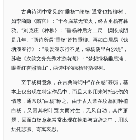
古典诗词中常见的“垂杨”“绿杨”通常也指柳树，
如李商隐《隋宫》：“于今腐草无萤火，终古垂杨有暮
鸦。”刘克庄《种柳》：“垂杨种后方二尺，惆怅成阴
是几年。”两诗所谓“垂杨”皆指垂柳。再如白居易《钱
塘湖春行》：“最爱湖东行不足，绿杨阴里白沙堤”，
苏辙《次韵文务光秀才游南湖》：“梦想绿杨垂后浦，
眼看红杏照前山”，两诗中的绿杨皆指柳树。
至于杨树意象，在古典诗词中“存在感”甚弱，基
本上仅出现在特定作品中，而且大多用来衬托悲伤的
情感，通常以“白杨”称之。由于古人常在坟墓间种植
白杨，又因其树叶宽大而对生，无风自动，其声萧
瑟，因而白杨意象常常出现在挽歌与哀辞之中，用以
烘托悲凉、寄寓哀思。