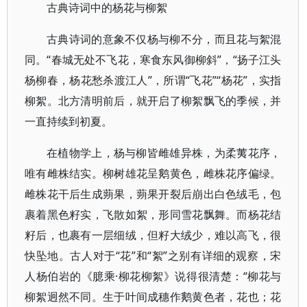
古典诗词中的杨花与柳絮
古典诗词的意象不仅杨与柳不分，而且花与絮混
同。“春城无处不飞花，寒食东风御柳斜”，“扬子江头
杨柳春，杨花愁杀渡江人”，所谓“飞花”“杨花”，实指
柳絮。北方清明前后，就开启了柳絮飘飞的季候，并
一直持续到初夏。
在植物学上，杨与柳皆雌雄异株，为柔荑花序，
唯有雌株结实。柳树雄花呈鹅黄色，雌株花序偏绿。
雌株花干后生成蒴果，蒴果开裂后崩出白色绒毛，包
裹着黑色籽实，飞散如絮，形同雪花飘舞。而杨花结
籽后，也裹有一层细绒，但籽大绒少，难以高飞，很
快坠地。古人对于“花”和“絮”之别有详细的观察，宋
人杨伯岩的《臆乘·柳花柳絮》说得很清楚：“柳花与
柳絮迥然不同。生于叶间成穗作鹅黄色者，花也；花