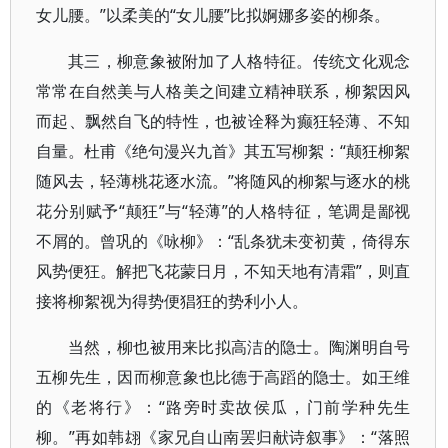
女儿腰。”以柔美的“女儿腰”比拟婀娜多姿的柳条。
其三，柳意象被附加了人格特征。传统文化观念
常常在自然美与人格美之间建立精神联系，柳絮因风
而起、飘然自飞的特性，也被诠释为癫狂轻薄、不知
自量。杜甫《绝句漫兴九首》其五写柳絮：“颠狂柳絮
随风去，轻薄桃花逐水流。”将随风的柳絮与逐水的桃
花分别赋予“颠狂”与“轻薄”的人格特征，笔调是鄙视
不屑的。曾巩的《咏柳》：“乱条犹未变初黄，倚得东
风势便狂。解把飞花蒙日月，不知天地有清霜”，则直
接将柳絮视为得势便猖狂的势利小人。
当然，柳也被用来比拟高洁的隐士。陶渊明自号
五柳先生，因而柳意象也比德于高蹈的隐士。如王维
的《老将行》：“路旁时卖故侯瓜，门前学种先生
柳。”再如韩翃《家兄自山南罢归献诗叙事》：“落照