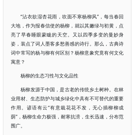
“沾衣欲湿杏花雨，吹面不寒杨柳风”，每当春回
大地，作为报春信使的杨柳，就以其嫩绿与初黄，点
亮了早春睡眼蒙眬的天空。又以四季多变的曼妙身
姿，装点了词人墨客多愁善感的诗行。那么，古典诗
词中常写的杨与柳有何区别？杨柳意象究竟有何文化
寓意？
杨柳的生态习性与文化品性
杨柳发源于中国，是古老的传统乡土树种。在林
业用材、生态防护与城乡绿化中具有不可替代的重要
作用。谚语有云“有意栽花花不发，无心插柳柳成
荫”，杨柳生命力极强，耐寒抗涝，生长迅速，分布范
围广。