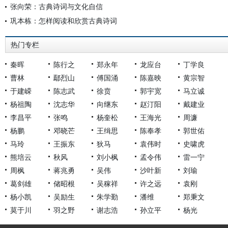
张向荣：古典诗词与文化自信
巩本栋：怎样阅读和欣赏古典诗词
热门专栏
秦晖
陈行之
郑永年
龙应台
丁学良
曹林
鄢烈山
傅国涌
陈嘉映
黄宗智
于建嵘
陈志武
徐贲
郭宇宽
马立诚
杨祖陶
沈志华
向继东
赵汀阳
戴建业
李昌平
张鸣
杨奎松
王海光
周濂
杨鹏
邓晓芒
王缉思
陈奉孝
郭世佑
马玲
王振东
狄马
袁伟时
史啸虎
熊培云
秋风
刘小枫
孟令伟
雷一宁
周枫
蒋兆勇
吴伟
沙叶新
刘瑜
葛剑雄
储昭根
吴稼祥
许之远
袁刚
杨小凯
吴励生
朱学勤
潘维
郑秉文
莫于川
羽之野
谢志浩
孙立平
杨光