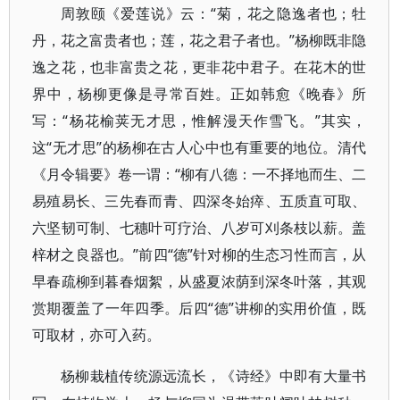
周敦颐《爱莲说》云：“菊，花之隐逸者也；牡
丹，花之富贵者也；莲，花之君子者也。”杨柳既非隐
逸之花，也非富贵之花，更非花中君子。在花木的世
界中，杨柳更像是寻常百姓。正如韩愈《晚春》所
写：“杨花榆荚无才思，惟解漫天作雪飞。”其实，
这“无才思”的杨柳在古人心中也有重要的地位。清代
《月令辑要》卷一谓：“柳有八德：一不择地而生、二
易殖易长、三先春而青、四深冬始瘁、五质直可取、
六坚韧可制、七穗叶可疗治、八岁可刈条枝以薪。盖
梓材之良器也。”前四“德”针对柳的生态习性而言，从
早春疏柳到暮春烟絮，从盛夏浓荫到深冬叶落，其观
赏期覆盖了一年四季。后四“德”讲柳的实用价值，既
可取材，亦可入药。
杨柳栽植传统源远流长，《诗经》中即有大量书