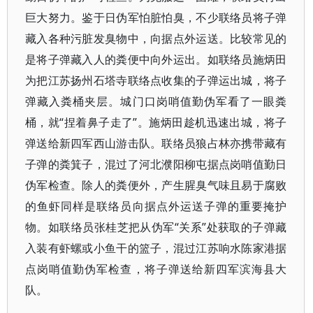
巨大努力。鉴于日伪军怕脏怕臭，不少联络员将子弹
藏入各种污脏发臭物中，向据点外运送。比较常见的
是将子弹藏入人的粪便中向外运出。如联络员施炳田
为把江苏扬州石塔寺联络点收集的子弹运出城，将子
弹藏入粪桶夹层。城门口岗哨值勤伪军看了一眼粪
桶，就“捏着鼻子走了”。施炳田趁机迅速出城，将子
弹送给新四军西山游击队。联络员狼占林亦携带藏有
子弹的粪箕子，混过了河北濮阳柳屯据点岗哨值勤日
伪军检查。除人的粪便外，产生腥臭气味且易于腐败
的鱼虾同样是联络员向据点外运送子弹的重要掩护
物。如联络员张桂芝把从伪军“关系”处获取的子弹藏
入装有虾螺或小鱼干的篮子，混过江苏响水陈家港据
点岗哨值勤伪军检查，将子弹送给新四军滨海县大
队。