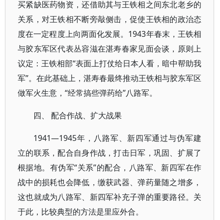
买紧缺医药物资，还借助其与王铁相之间东北老乡的
关系，对王铁相不断旁敲侧击，促使王铁相的政治态
度在一定程度上向两面化发展。1943年春末，王铁相
与胶东军区代表丛容滋在湛寿春家见面会谈，原则上
议定：王铁相部“表面上打仗给日本人看，暗中帮助我
军”。在此基础上，湛寿春最终推动王铁相与胶东军区
做军火生意，“经常搞些弹药给”八路军。
四、 配合作战、扩大战果
1941—1945年，八路军、新四军通过与伪军建
立的联系，配合自身作战，打击日军，巩固、扩展了
根据地。有伪军“关系”的配合，八路军、新四军在作
战中的损耗也会降低，缴获武器、弹药量随之增多，
这也就成为八路军、新四军补充子弹的重要路径。关
于此，比较典型的方法是里应外合。