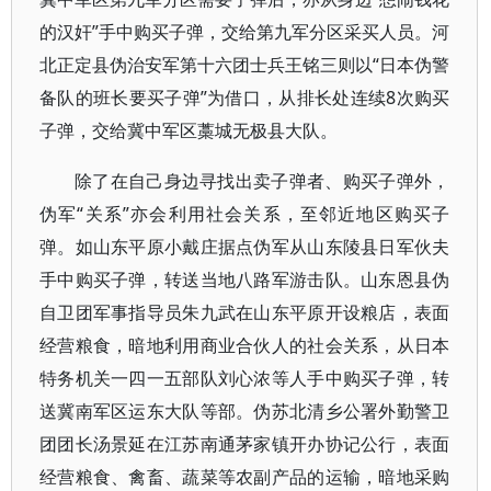
的汉奸”手中购买子弹，交给第九军分区采买人员。河
北正定县伪治安军第十六团士兵王铭三则以“日本伪警
备队的班长要买子弹”为借口，从排长处连续8次购买
子弹，交给冀中军区藁城无极县大队。
除了在自己身边寻找出卖子弹者、购买子弹外，
伪军“关系”亦会利用社会关系，至邻近地区购买子
弹。如山东平原小戴庄据点伪军从山东陵县日军伙夫
手中购买子弹，转送当地八路军游击队。山东恩县伪
自卫团军事指导员朱九武在山东平原开设粮店，表面
经营粮食，暗地利用商业合伙人的社会关系，从日本
特务机关一四一五部队刘心浓等人手中购买子弹，转
送冀南军区运东大队等部。伪苏北清乡公署外勤警卫
团团长汤景延在江苏南通茅家镇开办协记公行，表面
经营粮食、禽畜、蔬菜等农副产品的运输，暗地采购