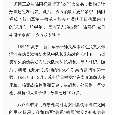
一师第三旅与陆阿祥进行了5次军火交易，收购子弹
数量超过20万发。此后，双方的联系更加紧密，陆阿
祥成了新四军第一师第三旅长期潜伏于日伪军内部
的“关系”。1944年，“因内部人的出卖”，陆阿祥“被日
本鬼子杀害”，双方联系终止。
1944年夏季，新四军第一师吴淞采购点负责人张
渭清在伪吴淞海防大队中队长朱福才的安排下，与倒
卖军火的伪吴淞海防大队大队长胡老九等人相识。随
后，胡老九开始将搞到的军火不断卖给新四军第一
师。1945年3—8月，苏中抗日根据地东南滨海商店使
用粮、棉等战略物资和黄金，从胡老九处买到一些短
枪、机枪和大量子弹，数量超过10万发。
八路军驻豫北办事处与河南安阳县伪军高层之间
的军火贸易，亦和伪军“关系”的居间活动有密切关