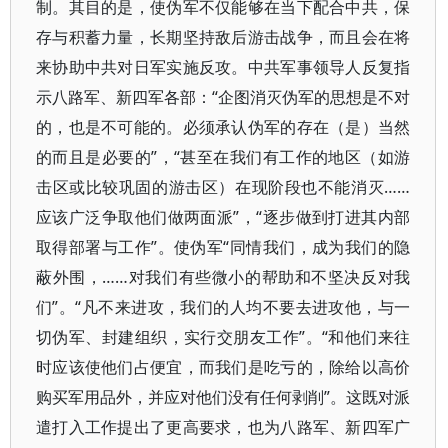
制。其目的是，使伪军不仅能够在当下配合中共，保
存与积蓄力量，长期坚持敌后游击战争，而且会在将
来协助中共对日军实施反攻。中共军事领导人反复指
示八路军、新四军各部：“企图消灭伪军的思想是不对
的，也是不可能的。必须承认伪军的存在（是）当然
的而且是必要的”，“甚至在我们有工作的地区（如游
击区或比较巩固的游击区）在现阶段也不能消灭……
应该广泛争取他们做两面派”，“逐步做到打进其内部
取得部署与工作”。使伪军“同情我们，成为我们的隐
蔽外围，……对我们有些微小的帮助和不坚决反对我
们”。“凡不来进攻，我们的人均不要去进攻他，与一
切伪军、封建组织，实行交朋友工作”。“和他们来往
时应该使他们占便宜，而我们是吃亏的，除给以高价
购买军用品外，并应对他们没有任何剥削”。这既对派
遣打入工作提出了更高要求，也为八路军、新四军广