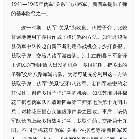
1941—1945年伪军“关系”向八路军、新四军提供子弹
的基本路径之一。
这一时期，伪军“关系”为收集、积攒子弹，比较
普遍地使用了多报作战子弹消耗的方法。如河北鸡泽
县伪军中队长赵自新不断利用作战机会，少打多报，
获取子弹，交给八路军游击队。河北曲阳县日军翻译
王道民亦“利用敌人出发的机会，多报消耗，把多出的
子弹”交给八路军游击队。为尽可能充分利用这一方法
获取子弹，伪军“关系”还和八路军、新四军秘密约定
打假仗，创造多报子弹消耗的机会。如江苏淮阴县棉
花庄据点伪军队长请新四军第三师第七旅第十九团出
兵，对棉花庄据点实施虚张声势之围攻。事后，该伪
军队长向上级多报战斗消耗，获取弹药，交给第十九
团。不同于棉花庄伪军“关系”在据点等待新四军袭