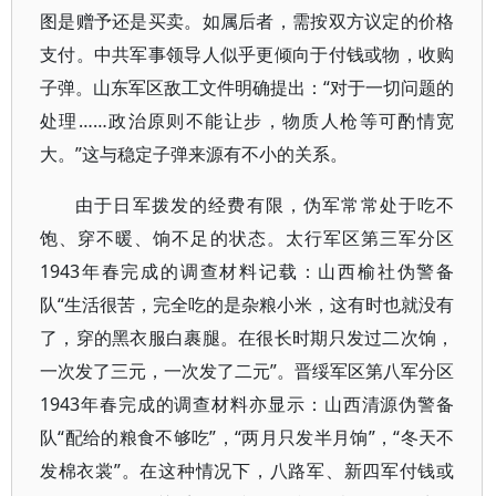
图是赠予还是买卖。如属后者，需按双方议定的价格
支付。中共军事领导人似乎更倾向于付钱或物，收购
子弹。山东军区敌工文件明确提出：“对于一切问题的
处理……政治原则不能让步，物质人枪等可酌情宽
大。”这与稳定子弹来源有不小的关系。
由于日军拨发的经费有限，伪军常常处于吃不
饱、穿不暖、饷不足的状态。太行军区第三军分区
1943年春完成的调查材料记载：山西榆社伪警备
队“生活很苦，完全吃的是杂粮小米，这有时也就没有
了，穿的黑衣服白裹腿。在很长时期只发过二次饷，
一次发了三元，一次发了二元”。晋绥军区第八军分区
1943年春完成的调查材料亦显示：山西清源伪警备
队“配给的粮食不够吃”，“两月只发半月饷”，“冬天不
发棉衣裳”。在这种情况下，八路军、新四军付钱或