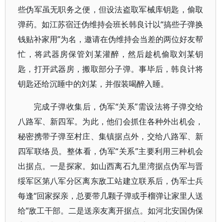
些伪军虽无职务之便，但设法盗取军械库钥匙，偷取
弹药。如江苏宿迁伪维持会班长韩良计以“搞些子弹换
钱贴补家用”为名，邀请在伪维持会当差的两位好友帮
忙，将武器房保管刘某灌醉，然后趁机偷取刘某钥
匙，打开武器房，搬取部分子弹。事毕后，韩良计将
钥匙还给沉睡中的刘某，并假装喝醉入睡。
完成子弹收集后，伪军“关系”需设法将子弹交给
八路军、新四军。为此，他们会抓住各种外出机会，
秘密携带子弹至村庄、集镇据点外，交给八路军、新
四军联络员。整体看，伪军“关系”主要利用三种机会
出据点。一是探家。如山西离石九里湾据点伪军与晋
绥军区第八军分区离东敌工站建立联系后，伪军士兵
每逢“回家探亲，总要带几颗子弹或手榴弹让家里人送
给”敌工干部。二是送亲友离开据点。如河北安国伪保