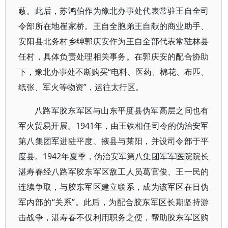
蔽。此后，苏鸿伯作为豫北办事处代表常驻王自全司
令部所在地崔家桥。王自全胞弟王自献的商业助手、
安阳县北务村乡绅郭庆安作为王自全部代表常驻林县
任村，具体负责处理相关事务。在郭庆安的配合协助
下，豫北办事处不断购买“电料、医药、棉花、布匹、
纸张、军火等物资”，运往太行区。
八路军胶东军区与山东平度县伪军高层之间也有
军火贸易开展。1941年，由王铁相任司令的伪治安军
第八集团军进驻平度、掖县与莱阳，并设司令部于平
度县。1942年夏季，伪治安军第八集团军军医院院长
湛寿春经八路军胶东军区敌工人员葛官俊、王一民的
连续争取，与胶东军区建立联系，成为该军区在日伪
军内部的“关系”。此后，为配合胶东军区长期坚持游
击战争，湛寿春不仅利用职务之便，帮助胶东军区购