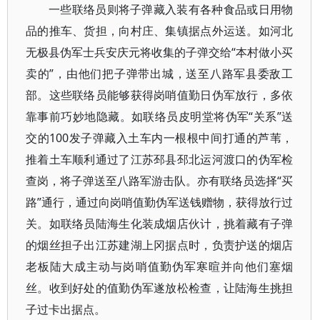
一些联络员则将子弹藏入装有各种食品或日用物
品的推车、货担，向村庄、集镇据点外运送。如河北
无极县伪军士兵安庆元将收集的子弹交给“本村做小买
卖的”，由他们把子弹带出城，送至八路军县委敌工
部。这些联络员能够获得岗哨值勤日伪军放行，多依
靠事前巧妙地隐藏。如联络员皮明堂将伪军“关系”送
交的100发子弹藏入土车内一根根中间打通的芦苇，
推着土车顺利通过了江苏邳县邳北运河渡口的伪军检
查岗，将子弹送至八路军游击队。亦有联络员选择“买
路”通行，通过向岗哨值勤伪军送钱赠物，获得放行过
关。如联络员陆海生化装成烟店伙计，挑着藏有子弹
的烟丝担子出江苏建湖上冈据点时，负责护送的烟店
老板陆大成主动与岗哨值勤伪军寒暄并向他们塞烟
丝。收到好处的值勤伪军遂放松检查，让陆海生挑担
子过卡出据点。