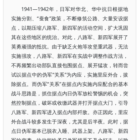
1941—1942年，日军对华北、华中抗日根据地
实施分割、“蚕食”政策，不断修筑公路、大量安设据
点，以期压缩八路军、新四军的活动空间，扩大巩固
其在这些地区的统治。对此，八路军、新四军展开了
英勇顽强的抵抗。由于缺乏火炮等攻坚重武器，无法
实施强攻，八路军、新四军在实战中调整作战方法，
不再频繁出动部队直接包围据点、展开猛攻，转而尝
试以据点中的伪军“关系”为内应，实施里应外合，拔
除据点。而伪军“关系”在据点内实施内应配合的基本
战斗思路是，抓住据点内日伪军放松警惕的机会，突
然控制据点，破坏或收缴武器并打开据点大门，引导
八路军、新四军进入据点内部歼敌。亦正因此，里应
外合战斗较多发生于深夜，尤其是后半夜。此时，据
点日伪军基本已脱衣入睡、武器上架。八路军、新四