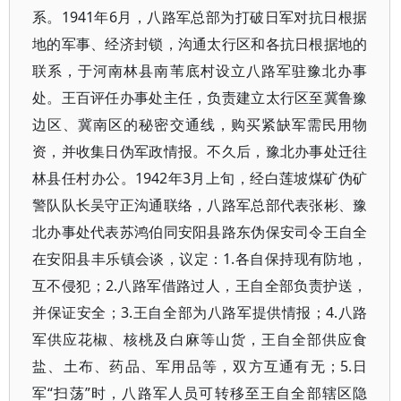
系。1941年6月，八路军总部为打破日军对抗日根据
地的军事、经济封锁，沟通太行区和各抗日根据地的
联系，于河南林县南苇底村设立八路军驻豫北办事
处。王百评任办事处主任，负责建立太行区至冀鲁豫
边区、冀南区的秘密交通线，购买紧缺军需民用物
资，并收集日伪军政情报。不久后，豫北办事处迁往
林县任村办公。1942年3月上旬，经白莲坡煤矿伪矿
警队队长吴守正沟通联络，八路军总部代表张彬、豫
北办事处代表苏鸿伯同安阳县路东伪保安司令王自全
在安阳县丰乐镇会谈，议定：1.各自保持现有防地，
互不侵犯；2.八路军借路过人，王自全部负责护送，
并保证安全；3.王自全部为八路军提供情报；4.八路
军供应花椒、核桃及白麻等山货，王自全部供应食
盐、土布、药品、军用品等，双方互通有无；5.日
军“扫荡”时，八路军人员可转移至王自全部辖区隐