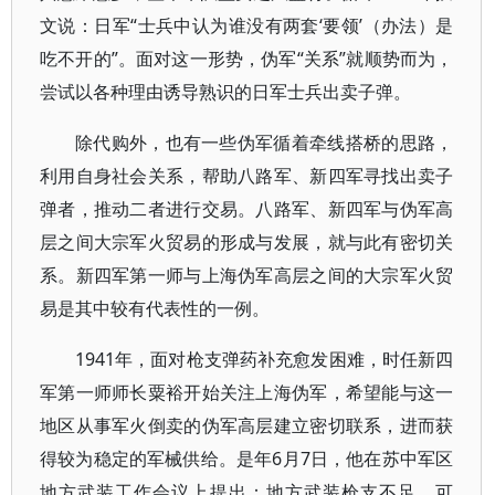
文说：日军“士兵中认为谁没有两套‘要领’（办法）是
吃不开的”。面对这一形势，伪军“关系”就顺势而为，
尝试以各种理由诱导熟识的日军士兵出卖子弹。
除代购外，也有一些伪军循着牵线搭桥的思路，
利用自身社会关系，帮助八路军、新四军寻找出卖子
弹者，推动二者进行交易。八路军、新四军与伪军高
层之间大宗军火贸易的形成与发展，就与此有密切关
系。新四军第一师与上海伪军高层之间的大宗军火贸
易是其中较有代表性的一例。
1941年，面对枪支弹药补充愈发困难，时任新四
军第一师师长粟裕开始关注上海伪军，希望能与这一
地区从事军火倒卖的伪军高层建立密切联系，进而获
得较为稳定的军械供给。是年6月7日，他在苏中军区
地方武装工作会议上提出：地方武装枪支不足，可