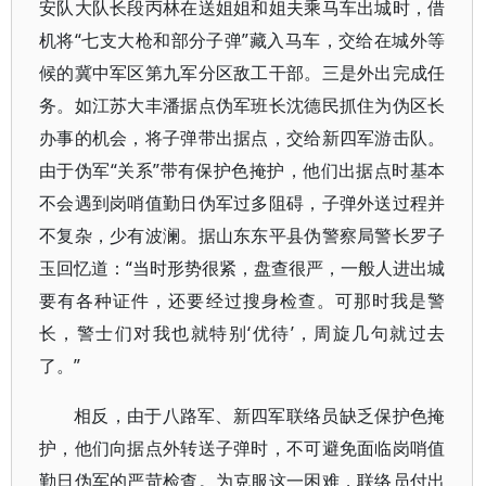
安队大队长段丙林在送姐姐和姐夫乘马车出城时，借
机将“七支大枪和部分子弹”藏入马车，交给在城外等
候的冀中军区第九军分区敌工干部。三是外出完成任
务。如江苏大丰潘据点伪军班长沈德民抓住为伪区长
办事的机会，将子弹带出据点，交给新四军游击队。
由于伪军“关系”带有保护色掩护，他们出据点时基本
不会遇到岗哨值勤日伪军过多阻碍，子弹外送过程并
不复杂，少有波澜。据山东东平县伪警察局警长罗子
玉回忆道：“当时形势很紧，盘查很严，一般人进出城
要有各种证件，还要经过搜身检查。可那时我是警
长，警士们对我也就特别‘优待’，周旋几句就过去
了。”
相反，由于八路军、新四军联络员缺乏保护色掩
护，他们向据点外转送子弹时，不可避免面临岗哨值
勤日伪军的严苛检查。为克服这一困难，联络员付出