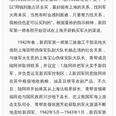
以“用钱到敌占区去买，最好能有上海的关系，找到军
火商来买，当然有时会感到困难，只要努力找关系，
我相信也是可以买到的”。根据粟裕的指示精神，新四
军第一师各部开始尝试在上海开辟购买军火的渠道。
1942年春，新四军第一师第三旅敌工干部吴纯夫
借助上海崇明伪保安队副大队长杨志清的社会关系，
与做军火生意的上海宝山伪保安队大队长、青帮成员
陆阿祥取得联系，并议定：1.陆阿祥把军火卖予新四
军，并负责运至新四军控制区；2.新四军同意陆阿祥
在苏中根据地收购粮、油及豆饼等农副产品。不久
后，陆阿祥开始将其从上海法租界探长、青帮首领蒋
福田处与国民政府川沙地下县长、忠义救国军海上游
击支队司令、青帮首领张惠芳处获取的军火源源不断
地卖给新四军。1942年5月—1943年1月，新四军第