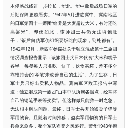
本侵略战线进一步拉长，华北、华中敌后战场日军的
后勤保障更趋恶劣。1942年5月进驻冀中、冀南地区
的日军第四十一师团“给养是大麦超过大米，有时还吃
高粱米”。即便如此，该师团士兵仍无法填饱肚
子，“饭后向伪军伪组织要饭吃的现象，到处都有”。
1942年12月，新四军参谋处关于独立混成第十二旅团
情况调查报告显示：该旅团士兵日常伙食“大米和粯子
各半，每餐每人只准吃一缸子，伙食甚坏，差不多全
靠维持会的‘孝敬’来改善自己的生活”。为了生存，日
军士兵只好出卖私人物品。冀南军区敌工报告中写
道：独立混成第一旅团“山本中队所属各据点，经常将
自己的钢笔手表等变卖”。但这样做只能救一时之急，
无法根本解决问题。最终，日军士兵开始盗卖子弹等
军用物资。且随着时间推移，盗卖军用物资的日军士
兵愈来愈多，整个军队盗卖之风盛行。萧华1943年撰