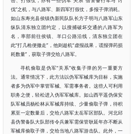
击、打假仗，亦有一些伪军“关系”借警备行军与“讨
伐”之机，与八路军、新四军打假仗，多报子弹消耗。
如山东寿光县侯镇伪新民队队长方子明与八路军山东
纵队清东独立团约定，以搜捕破坏交通的八路军为
名，率部前往侯镇、羊口公路沿线，清东独立团在
此“打几枪便撤走”，他则趁机“虚报战果，谎报弹药损
耗数量”，获取子弹交给八路军。
寻机偷取是伪军“关系”收集子弹的另一重要方
法。通常情况下，此方法以伪军军械库为目标，实施
者多为伪军中掌管军械、军需事务者。这些人可利用
职务之便，轻松进入伪军军械库。如山西平遥伪保安
队军械员杨松林从军械库持续、少量偷取子弹，待积
累至一定数量后，交给八路军太岳军区部队。河北邱
县伪警备队大队部传令兵兼军需保管耿延年亦不断从
军械库偷取子弹，交给当地八路军游击队。此外，一