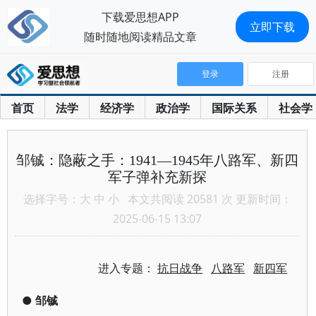
下载爱思想APP
立即下载
随时随地阅读精品文章
登录
注册
首页
法学
经济学
政治学
国际关系
社会学
邹铖：隐蔽之手：1941—1945年八路军、新四
军子弹补充新探
选择字号：
大
中
小
本文共阅读 20581 次 更新时间：
2025-06-15 13:07
进入专题：
抗日战争
八路军
新四军
●
邹铖