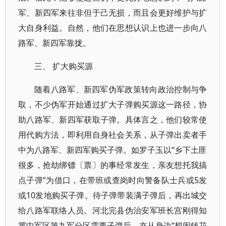
军、新四军来往非但于己无损，而且会更好维护与扩
大自身利益。自然，他们在思想认识上也进一步向八
路军、新四军靠拢。
三、 扩大购买源
随着八路军、新四军伪军政策转向政治控制与争
取，不少伪军开始通过扩大子弹购买源这一路径，协
助八路军、新四军获取子弹。具体言之，他们较常使
用代购方法，即利用自身社会关系，从子弹出卖者手
中为八路军、新四军购买子弹。如罗子玉以“乡下土匪
很多，抢劫绑镖〔票〕的事经常发生，亲友想托我搞
点子弹”为借口，在带班或查岗时向警备队士兵或5发
或10发地购买子弹。待子弹带装满子弹后，再出城交
给八路军联络人员。河北完县伪治安军班长宫刚得知
冀中军区第九军分区需要子弹后，亦从身边“想闹钱花