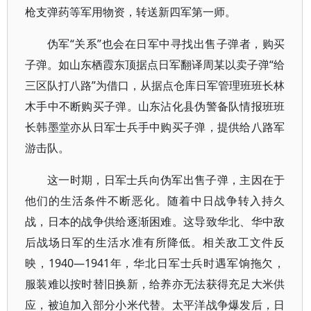
枪支弹药等军用物资，转送新四军第一师。
伪军“关系”也会在日军中寻找出售子弹者，购买
子弹。如山东栖霞东顶据点日军翻译周某以卖子弹“给
三区队打八路”为借口，从据点仓库日军管理班班长林
木手中不断购买子弹。山东沾化县伪警备队情报班班
长韩墨堂亦从日军士兵手中购买子弹，提供给八路军
游击队。
这一时期，日军士兵向伪军出售子弹，主因在于
他们的生活条件不断恶化。随着中日战争转入持久
战，日本的战争供给逐渐困难。这导致华北、华中敌
后战场日军的生活水准有所降低。相关敌工文件反
映，1940—1941年，华北日军士兵时遇军饷拖欠，
服装难以按时替旧换新，给养亦无法获得充足大米供
应，被迫加入部分小米代替。太平洋战争爆发后，日