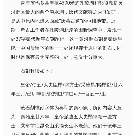
青海省玛多县海拔4300米的扎陵湖和鄂陵湖是黄
河源区最大的两个淡水湖，唐代文献称之为“柏海”，
是从中原内地进入西藏“唐蕃古道”的枢纽地带。近
期，考古工作者在扎陵湖北岸的田野调查中，发现一
处37字秦代摩崖石刻题记。这一黄河源石刻是秦始皇
统一中国后留下的唯一一处还现存于原址的刻石，同
时也是保存最为完整的一处，意义十分重大。
石刻释读如下：
皇帝/使五/大夫臣翳/将方士/采藥昆/陯翳以/廿六
年三月/己卯車到/此翳□/前□可/一百五十/里
该石刻镌刻字体为典型的秦小篆，所刻内容大意
为：秦始皇廿六年，皇帝派遣五大夫翳率领一些方
士，乘车前往昆仑山采摘长生不老药。他们于该年三
月己卯日到达此地（黄河源头的扎陵湖畔），再前行