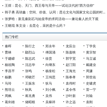
王煜：昆仑、天门、西王母与天帝——试论汉代的“西方信仰”
韩子勇 高琰鑫：空间、价值、认同：昆仑文化与国家文化公园的时空耦合及文化共生
张梦晗：新见秦刻石与始皇帝的求药活动——兼论秦人的天下观
王晓琨 朱文业：去昆仑，采的是什么药？
热门专栏
秦晖
陈行之
郑永年
龙应台
丁学良
曹林
鄢烈山
傅国涌
陈嘉映
黄宗智
于建嵘
陈志武
徐贲
郭宇宽
马立诚
杨祖陶
沈志华
向继东
赵汀阳
戴建业
李昌平
张鸣
杨奎松
王海光
周濂
杨鹏
邓晓芒
王缉思
陈奉孝
郭世佑
马玲
王振东
狄马
袁伟时
史啸虎
熊培云
秋风
刘小枫
孟令伟
雷一宁
周枫
蒋兆勇
吴伟
沙叶新
刘瑜
葛剑雄
储昭根
吴稼祥
许之远
袁刚