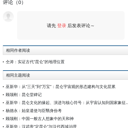
评论（0）
请先
登录
后发表评论～
评论
相同作者阅读
仝涛：实证古代“昆仑”的地理位置
相同主题阅读
巫新华：从“三天”到“万宝”：昆仑宇宙观的形态建构与文化层累
顾颉刚：昆仑堂碑记
巫新华：昆仑文化的缘起、演进与核心符号：从宇宙认
杨德永：始皇遣使与臣翳身份考
顾颉刚：中国一般古人想象中的天和神
巫新华：汉武帝“定昆仑”与汉代西域治理