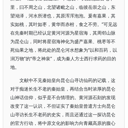
里，曰不周之山，北望诸毗之山，临彼岳崇之山，东
望泑泽，河水所潜也，其原浑浑泡泡。爰有嘉果，其
实如桃，其叶如枣，黄华而赤柎，食之不劳。”可见远
在先秦时期已经认定黄河河源为星宿海，其周邻山脉
为昆仑山，同时将星宿海神化为盛产嘉果、桃枣等不
死仙果之地，将此处的昆仑河水想象为“以和百药，以
润万物”的“帝之神泉”，成为秦人方士西行求药的目的
地。
文献中不见秦始皇向昆仑山寻访仙药的记载，这
对于痴迷长生不老的秦始皇，再结合当时浓厚的昆仑
山神话信仰，似乎是不合情理的。黄河源石刻的发现
改变了这一认识，不但证实了秦始皇曾遣方士向昆仑
山寻访长生不老药的史实，而且还通过这一探访昆仑
的官方行动，将中原文化的影响力向青藏高原的腹心