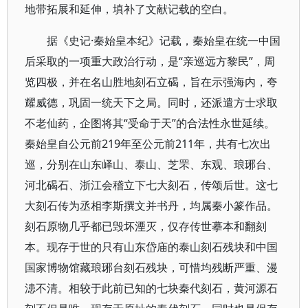
地带拓展和延伸，填补了文献记载的空白。
据《史记·秦始皇本纪》记载，秦始皇在统一中国
后采取的一项重大政治行动，是“亲巡远方黎民”，周
览四极，并在名山胜地刻石立碣，旨在示强海内，夸
耀威德，巩固一统天下之局。同时，还派遣方士求取
不老仙药，企图将其“受命于天”的合法性永世延续。
秦始皇自公元前219年至公元前211年，共有七次出
巡，分别在山东峄山、泰山、芝罘、东观、琅琊台、
河北碣石、浙江会稽立下七大刻石，传颂后世。这七
大刻石传为丞相李斯撰文并书丹，均属秦小篆作品。
刻石原物几乎都已毁坏湮灭，仅存传世摹本和翻刻
本。现存于世的只有山东岱庙的泰山刻石残块和中国
国家博物馆藏琅琊台刻石残块，可惜均残断严重、漫
漶不清。相较于此前已知的七块秦代刻石，黄河源石