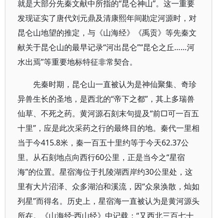
就是大部分先秦文献中所指的“昆仑神山”。这一重要
发现证实了唐代刘元鼎及清康熙年间勘定河源时，对
昆仑山地望的推定，与《山海经》《禹贡》等先秦文
献关于昆仑山的最早记录“河出昆仑”“昆仑之丘……河
水出焉”等重要地标特征非常契合。
先秦时期，昆仑山一直被认为是神仙聚集、奇珍
异兽生长的圣地，是西北的“帝下之都”，其上多瑞兽
仙草、不死之药。黄河源石刻末句提及“前□可一百五
十里”，应是此次采药之行的最终目的地。秦代一里相
当于今415.8米，秦一百五十里约等于今天62.37公
里。从石刻地点向西行60公里，正是当今之“星宿
海”的位置。星宿海位于扎陵湖西岸约30公里处，这
里有大片沼泽、众多湖泊和溪流，因“众泉涣散，灿如
列星”而得名。历史上，星宿海一直被认为是黄河源头
所在。《山海经·西山经》中记载：“又西北三百七十