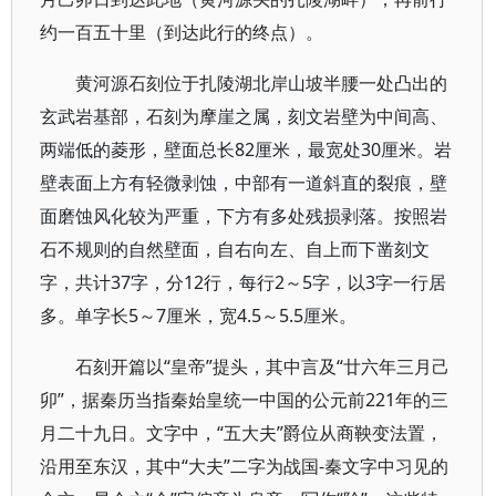
约一百五十里（到达此行的终点）。
黄河源石刻位于扎陵湖北岸山坡半腰一处凸出的
玄武岩基部，石刻为摩崖之属，刻文岩壁为中间高、
两端低的菱形，壁面总长82厘米，最宽处30厘米。岩
壁表面上方有轻微剥蚀，中部有一道斜直的裂痕，壁
面磨蚀风化较为严重，下方有多处残损剥落。按照岩
石不规则的自然壁面，自右向左、自上而下凿刻文
字，共计37字，分12行，每行2～5字，以3字一行居
多。单字长5～7厘米，宽4.5～5.5厘米。
石刻开篇以“皇帝”提头，其中言及“廿六年三月己
卯”，据秦历当指秦始皇统一中国的公元前221年的三
月二十九日。文字中，“五大夫”爵位从商鞅变法置，
沿用至东汉，其中“大夫”二字为战国-秦文字中习见的