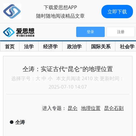
下载爱思想APP
立即下载
随时随地阅读精品文章
登录
注册
首页
法学
经济学
政治学
国际关系
社会学
仝涛：实证古代“昆仑”的地理位置
选择字号：
大
中
小
本文共阅读 2410 次 更新时间：
2025-07-10 14:07
进入专题：
昆仑
地理位置
昆仑石刻
●
仝涛