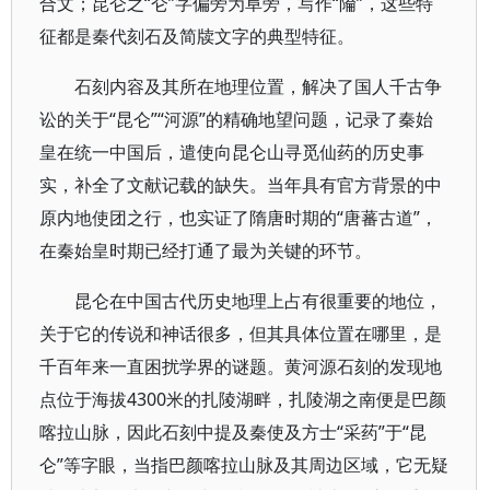
合文；昆仑之“仑”字偏旁为阜旁，写作“陯”，这些特
征都是秦代刻石及简牍文字的典型特征。
石刻内容及其所在地理位置，解决了国人千古争
讼的关于“昆仑”“河源”的精确地望问题，记录了秦始
皇在统一中国后，遣使向昆仑山寻觅仙药的历史事
实，补全了文献记载的缺失。当年具有官方背景的中
原内地使团之行，也实证了隋唐时期的“唐蕃古道”，
在秦始皇时期已经打通了最为关键的环节。
昆仑在中国古代历史地理上占有很重要的地位，
关于它的传说和神话很多，但其具体位置在哪里，是
千百年来一直困扰学界的谜题。黄河源石刻的发现地
点位于海拔4300米的扎陵湖畔，扎陵湖之南便是巴颜
喀拉山脉，因此石刻中提及秦使及方士“采药”于“昆
仑”等字眼，当指巴颜喀拉山脉及其周边区域，它无疑