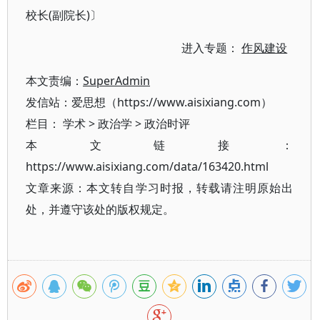
校长(副院长)〕
进入专题：
作风建设
本文责编：
SuperAdmin
发信站：爱思想（https://www.aisixiang.com）
栏目：
学术
>
政治学
>
政治时评
本文链接：
https://www.aisixiang.com/data/163420.html
文章来源：本文转自学习时报，转载请注明原始出
处，并遵守该处的版权规定。