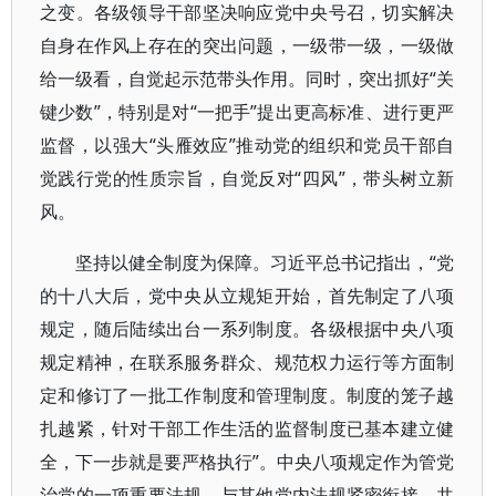
之变。各级领导干部坚决响应党中央号召，切实解决
自身在作风上存在的突出问题，一级带一级，一级做
给一级看，自觉起示范带头作用。同时，突出抓好“关
键少数”，特别是对“一把手”提出更高标准、进行更严
监督，以强大“头雁效应”推动党的组织和党员干部自
觉践行党的性质宗旨，自觉反对“四风”，带头树立新
风。
坚持以健全制度为保障。习近平总书记指出，“党
的十八大后，党中央从立规矩开始，首先制定了八项
规定，随后陆续出台一系列制度。各级根据中央八项
规定精神，在联系服务群众、规范权力运行等方面制
定和修订了一批工作制度和管理制度。制度的笼子越
扎越紧，针对干部工作生活的监督制度已基本建立健
全，下一步就是要严格执行”。中央八项规定作为管党
治党的一项重要法规，与其他党内法规紧密衔接，共