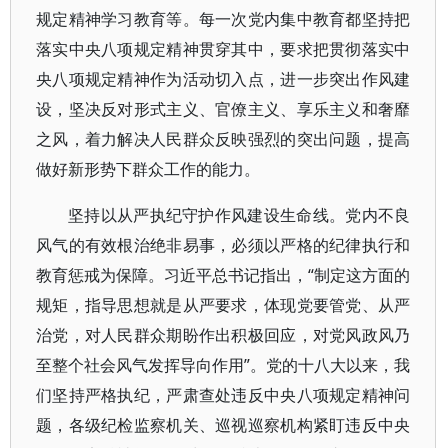
规定精神学习教育等。每一次党内集中教育都坚持把
落实中央八项规定精神贯穿其中，要求把贯彻落实中
央八项规定精神作为活动切入点，进一步突出作风建
设，坚决反对形式主义、官僚主义、享乐主义和奢靡
之风，着力解决人民群众反映强烈的突出问题，提高
做好新形势下群众工作的能力。
坚持以从严执纪守护作风建设生命线。党内不良
风气的有效根治绝非易事，必须以严格的纪律执行和
教育惩戒为保障。习近平总书记指出，“制定这方面的
规矩，指导思想就是从严要求，体现党要管党、从严
治党，对人民群众期盼作出积极回应，对党风政风乃
至整个社会风气发挥导向作用”。党的十八大以来，我
们坚持严格执纪，严肃查处违反中央八项规定精神问
题，各级纪检监察机关、巡视巡察机构紧盯违反中央