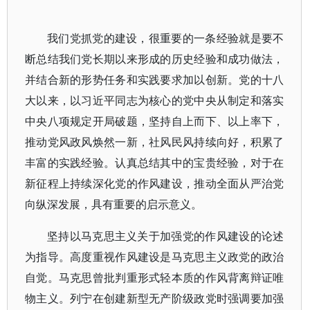
我们党抓党的建设，很重要的一条经验就是要不
断总结我们党长期以来形成的历史经验和成功做法，
并结合新的形势任务和实践要求加以创新。党的十八
大以来，以习近平同志为核心的党中央从制定和落实
中央八项规定开局破题，坚持自上而下、以上率下，
推动党风政风焕然一新，社风民风持续向好，积累了
丰富的实践经验。认真总结其中的宝贵经验，对于在
新征程上持续深化党的作风建设，推动全面从严治党
向纵深发展，具有重要的启示意义。
坚持以马克思主义关于加强党的作风建设的论述
为指导。高度重视作风建设是马克思主义政党的政治
自觉。马克思曾批判重形式轻本质的作风背离辩证唯
物主义。列宁在创建新型无产阶级政党时强调要加强