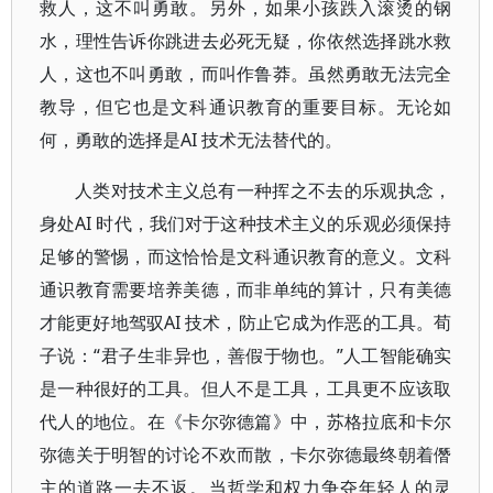
救人，这不叫勇敢。另外，如果小孩跌入滚烫的钢
水，理性告诉你跳进去必死无疑，你依然选择跳水救
人，这也不叫勇敢，而叫作鲁莽。虽然勇敢无法完全
教导，但它也是文科通识教育的重要目标。无论如
何，勇敢的选择是AI 技术无法替代的。
人类对技术主义总有一种挥之不去的乐观执念，
身处AI 时代，我们对于这种技术主义的乐观必须保持
足够的警惕，而这恰恰是文科通识教育的意义。文科
通识教育需要培养美德，而非单纯的算计，只有美德
才能更好地驾驭AI 技术，防止它成为作恶的工具。荀
子说：“君子生非异也，善假于物也。”人工智能确实
是一种很好的工具。但人不是工具，工具更不应该取
代人的地位。在《卡尔弥德篇》中，苏格拉底和卡尔
弥德关于明智的讨论不欢而散，卡尔弥德最终朝着僭
主的道路一去不返。当哲学和权力争夺年轻人的灵