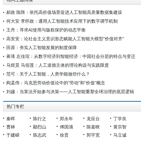
郝政 陈阵：依托高价值场景促进人工智能高质量数据集建设
何大安 李怀政：通用人工智能技术应用下的数字调节机制
王丹：寻求AI使用与版权保护的动态平衡
高安安：论社会主义意识形态赋能人工智能大模型“价值对齐”
田原：夯实人工智能发展的制度保障
蒋瑛 左佳瑄：从数字经济到智能经济：中国社会分层的特点与变迁
马煜昊 马佰莲：人工道德主体的理论构设与实践限度
范可：关于人工智能，人类学能做些什么？
阎孟伟：马克思劳动价值论中的“劳动”和“价值”概念
刘越：当算法开始参与决策——人工智能重塑全球治理的底层逻辑
热门专栏
秦晖
陈行之
郑永年
龙应台
丁学良
曹林
鄢烈山
傅国涌
陈嘉映
黄宗智
于建嵘
陈志武
徐贲
郭宇宽
马立诚