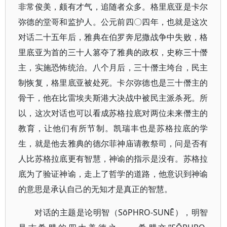
非常俊美，颇有才气，追随者众多。格里底亚是卡尔
弥德的堂哥和监护人。公元前四〇四年，也就是这次
对话二十五年后，雅典在伯罗奔尼撒战争中失败，格
里底亚为首的三十人篡夺了雅典的政权，史称三十僭
主，实施恐怖统治。八个月后，三十僭主垮台，民主
制恢复，格里底亚被处死。卡尔弥德也是三十僭主的
骨干，他在比雷埃夫斯港大决战中被民主派杀死。所
以，这次对话也可以看成苏格拉底对两位未来僭主的
教育，让他们有所节制。凯瑞丰也是苏格拉底的学
生，就是他去雅典的德尔菲神庙请教祭司，问是否有
人比苏格拉底更有智慧，神谕的指示是没有。苏格拉
底为了验证神谕，走上了哲学的道路，他意识到神谕
的意思是承认自己的无知才是真正的智慧。
对话的主题是论明智（SōPHRO-SUNĒ），明智