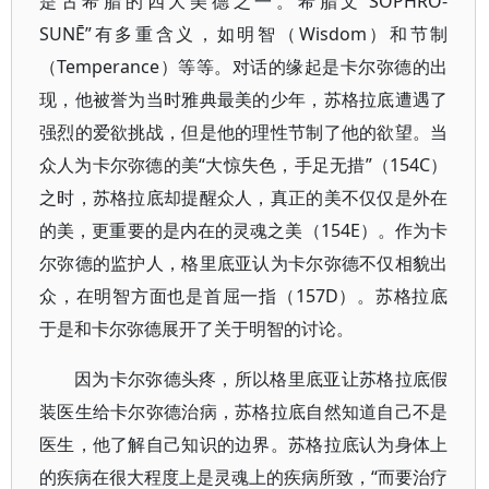
是古希腊的四大美德之一。希腊文“SŌPHRO-
SUNĒ”有多重含义，如明智（Wisdom）和节制
（Temperance）等等。对话的缘起是卡尔弥德的出
现，他被誉为当时雅典最美的少年，苏格拉底遭遇了
强烈的爱欲挑战，但是他的理性节制了他的欲望。当
众人为卡尔弥德的美“大惊失色，手足无措”（154C）
之时，苏格拉底却提醒众人，真正的美不仅仅是外在
的美，更重要的是内在的灵魂之美（154E）。作为卡
尔弥德的监护人，格里底亚认为卡尔弥德不仅相貌出
众，在明智方面也是首屈一指（157D）。苏格拉底
于是和卡尔弥德展开了关于明智的讨论。
因为卡尔弥德头疼，所以格里底亚让苏格拉底假
装医生给卡尔弥德治病，苏格拉底自然知道自己不是
医生，他了解自己知识的边界。苏格拉底认为身体上
的疾病在很大程度上是灵魂上的疾病所致，“而要治疗