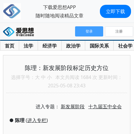
下载爱思想APP
立即下载
随时随地阅读精品文章
登录
注册
首页
法学
经济学
政治学
国际关系
社会学
陈理：新发展阶段标定历史方位
选择字号：
大
中
小
本文共阅读 1684 次 更新时间：
2025-05-08 23:43
进入专题：
新发展阶段
十九届五中全会
●
陈理
(
进入专栏
)