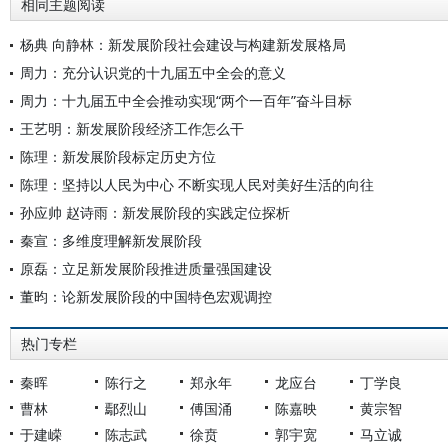
相同主题阅读
杨典 向静林：新发展阶段社会建设与构建新发展格局
周力：充分认识党的十九届五中全会的意义
周力：十九届五中全会推动实现“两个一百年”奋斗目标
王艺明：新发展阶段经济工作怎么干
陈理：新发展阶段标定历史方位
陈理：坚持以人民为中心 不断实现人民对美好生活的向往
孙应帅 赵诗雨：新发展阶段的实践定位探析
秦宣：多维度理解新发展阶段
原磊：立足新发展阶段推进质量强国建设
董昀：论新发展阶段的中国特色宏观调控
热门专栏
秦晖
陈行之
郑永年
龙应台
丁学良
曹林
鄢烈山
傅国涌
陈嘉映
黄宗智
于建嵘
陈志武
徐贲
郭宇宽
马立诚