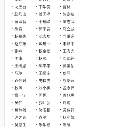
龙应台
丁学良
曹林
鄢烈山
傅国涌
陈嘉映
黄宗智
于建嵘
陈志武
徐贲
郭宇宽
马立诚
杨祖陶
沈志华
向继东
赵汀阳
戴建业
李昌平
张鸣
杨奎松
王海光
周濂
杨鹏
邓晓芒
王缉思
陈奉孝
郭世佑
马玲
王振东
狄马
袁伟时
史啸虎
熊培云
秋风
刘小枫
孟令伟
雷一宁
周枫
蒋兆勇
吴伟
沙叶新
刘瑜
葛剑雄
储昭根
吴稼祥
许之远
袁刚
杨小凯
吴励生
朱学勤
潘维