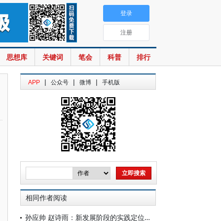
登录
注册
思想库
关键词
笔会
科普
排行
|
|
|
APP
公众号
微博
手机版
相同作者阅读
孙应帅 赵诗雨：新发展阶段的实践定位探析