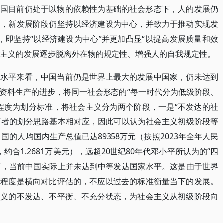
中国目前仍处于以物的依赖性为基础的社会形态下，人的发展仍
此，新发展阶段仍坚持以经济建设为中心，并致力于推动实现发
变，即坚持“以经济建设为中心”并更加凸显“以提高发展质量和效
社会主义的发展逐步脱离外在物的规定性、增强人的自我规定性。
展水平来看，中国当前仍是世界上最大的发展中国家，仍未达到
资料生产的进步，将同一社会形态的“每一时代分为低级阶段、
程度为划分标准，将社会主义分为两个阶段，一是“不发达的社
。两者的划分思路基本相对应，因此可以认为社会主义初级阶段等
国的人均国内生产总值已达89358万元（按照2023年全年人民
，约合1.2681万美元），远超20世纪80年代邓小平所认为的“四
然而，当前中国实际上并未达到中等发达国家水平。这是由于世界
达程度是横向对比评估的，不应以过去的标准衡量当下的发展。
主义的不发达、不平衡、不充分状态，为社会主义从初级阶段向