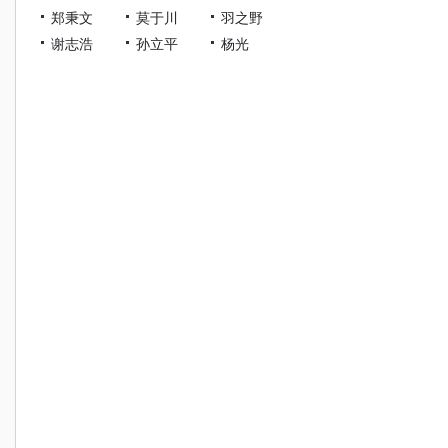
郑秉文
莫于川
羽之野
谢志浩
孙立平
杨光