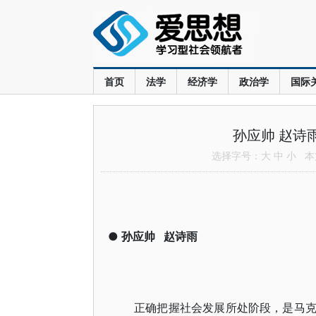
首页
法学
经济学
政治学
国际
孙应帅 赵诗
选择字号：
大
中
小
本文
●
孙应帅
赵诗雨
正确把握社会发展所处阶段，是马