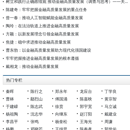
树立和践行正确政绩观 推动金融高质量发展（调查与思考）——关于习近平总书记在浙江工作期间领导金融工作实践的调研报告
陈建奇：牢牢把握金融高质量发展的重点任务
曾一春：推动人工智能赋能金融高质量发展
陶玲：在法治轨道上推进金融高质量发展
方颖：以新发展理念引领金融高质量发展
焦捷：稳中求进推动金融高质量发展
曹东勃：以金融高质量发展助力现代化强国建设
牢牢把握推进金融高质量发展的根本遵循
戴相龙：推动金融高质量发展
热门专栏
秦晖
陈行之
郑永年
龙应台
丁学良
曹林
鄢烈山
傅国涌
陈嘉映
黄宗智
于建嵘
陈志武
徐贲
郭宇宽
马立诚
杨祖陶
沈志华
向继东
赵汀阳
戴建业
李昌平
张鸣
杨奎松
王海光
周濂
杨鹏
邓晓芒
王缉思
陈奉孝
郭世佑