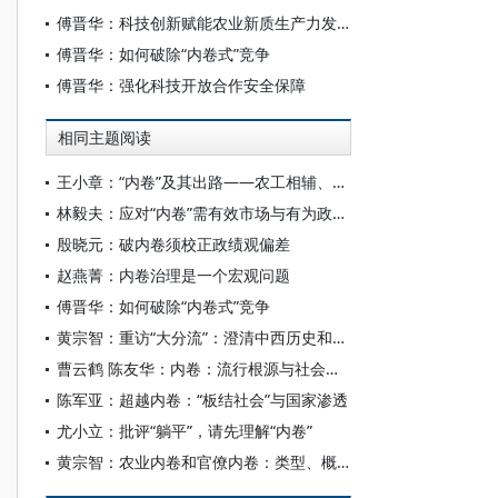
傅晋华：科技创新赋能农业新质生产力发展
傅晋华：如何破除“内卷式”竞争
傅晋华：强化科技开放合作安全保障
相同主题阅读
王小章：“内卷”及其出路——农工相辅、机会格局与发展
林毅夫：应对“内卷”需有效市场与有为政府相结合
殷晓元：破内卷须校正政绩观偏差
赵燕菁：内卷治理是一个宏观问题
傅晋华：如何破除“内卷式”竞争
黄宗智：重访“大分流”：澄清中西历史和现实中两大不同农业演变模式
曹云鹤 陈友华：内卷：流行根源与社会后果
陈军亚：超越内卷：“板结社会”与国家渗透
尤小立：批评“躺平”，请先理解“内卷”
黄宗智：农业内卷和官僚内卷：类型、概念、经验概括、运作机制