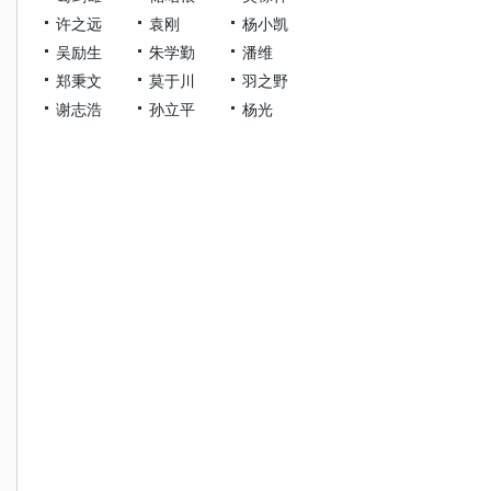
许之远
袁刚
杨小凯
吴励生
朱学勤
潘维
郑秉文
莫于川
羽之野
谢志浩
孙立平
杨光