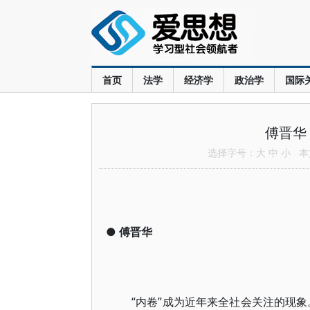
首页
法学
经济学
政治学
国际
傅晋华
选择字号：
大
中
小
本文
●
傅晋华
“内卷”成为近年来全社会关注的现