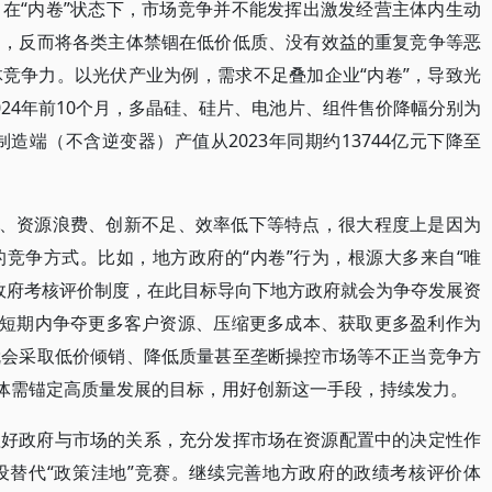
在“内卷”状态下，市场竞争并不能发挥出激发经营主体内生动
用，反而将各类主体禁锢在低价低质、没有效益的重复竞争等恶
竞争力。以光伏产业为例，需求不足叠加企业“内卷”，导致光
24年前10个月，多晶硅、硅片、电池片、组件售价降幅分别为
国光伏制造端（不含逆变器）产值从2023年同期约13744亿元下降至
争、资源浪费、创新不足、效率低下等特点，很大程度上是因为
竞争方式。比如，地方政府的“内卷”行为，根源大多来自“唯
方政府考核评价制度，在此目标导向下地方政府就会为争夺发展资
将短期内争夺更多客户资源、压缩更多成本、获取更多盈利作为
就会采取低价倾销、降低质量甚至垄断操控市场等不正当竞争方
主体需锚定高质量发展的目标，用好创新这一手段，持续发力。
理好政府与市场的关系，充分发挥市场在资源配置中的决定性作
设替代“政策洼地”竞赛。继续完善地方政府的政绩考核评价体