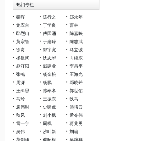
热门专栏
秦晖
陈行之
郑永年
龙应台
丁学良
曹林
鄢烈山
傅国涌
陈嘉映
黄宗智
于建嵘
陈志武
徐贲
郭宇宽
马立诚
杨祖陶
沈志华
向继东
赵汀阳
戴建业
李昌平
张鸣
杨奎松
王海光
周濂
杨鹏
邓晓芒
王缉思
陈奉孝
郭世佑
马玲
王振东
狄马
袁伟时
史啸虎
熊培云
秋风
刘小枫
孟令伟
雷一宁
周枫
蒋兆勇
吴伟
沙叶新
刘瑜
葛剑雄
储昭根
吴稼祥