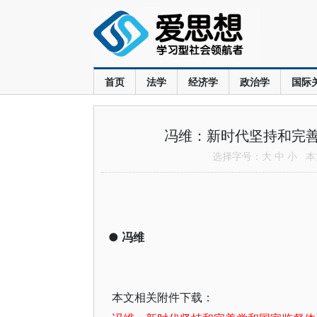
首页
法学
经济学
政治学
国际
冯维：新时代坚持和完
选择字号：
大
中
小
本文
●
冯维
本文相关附件下载：