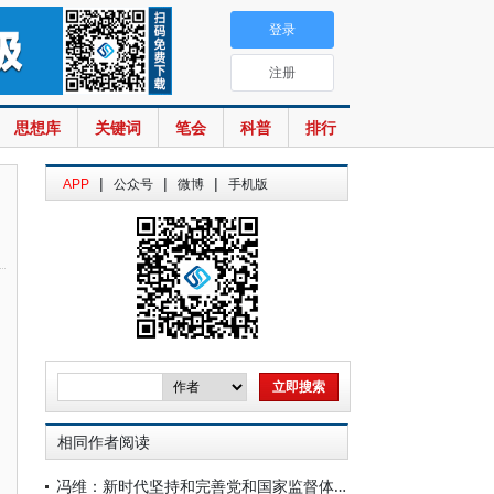
登录
注册
思想库
关键词
笔会
科普
排行
|
|
|
APP
公众号
微博
手机版
相同作者阅读
冯维：新时代坚持和完善党和国家监督体系的理论特征与实践成就