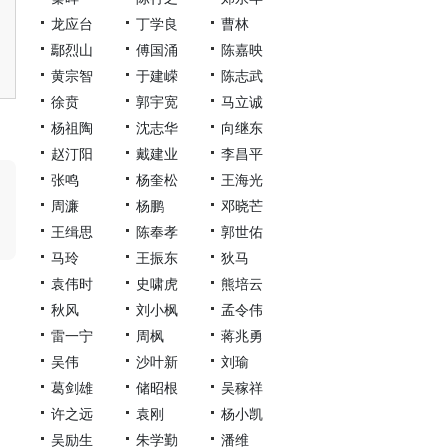
龙应台
丁学良
曹林
鄢烈山
傅国涌
陈嘉映
黄宗智
于建嵘
陈志武
徐贲
郭宇宽
马立诚
杨祖陶
沈志华
向继东
赵汀阳
戴建业
李昌平
张鸣
杨奎松
王海光
周濂
杨鹏
邓晓芒
王缉思
陈奉孝
郭世佑
马玲
王振东
狄马
袁伟时
史啸虎
熊培云
秋风
刘小枫
孟令伟
雷一宁
周枫
蒋兆勇
吴伟
沙叶新
刘瑜
葛剑雄
储昭根
吴稼祥
许之远
袁刚
杨小凯
吴励生
朱学勤
潘维