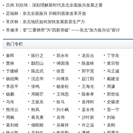
吕炜 刘欣琦：深刻理解新时代东北全面振兴发展之要
迟福林：东北全面振兴 归根到底靠改革开放
常庆林：东北地区如何加快发展新质生产力
常修泽：变“三重锈带”为“四新突破” ——东北“加力振兴论”探讨
热门专栏
秦晖
陈行之
郑永年
龙应台
丁学良
曹林
鄢烈山
傅国涌
陈嘉映
黄宗智
于建嵘
陈志武
徐贲
郭宇宽
马立诚
杨祖陶
沈志华
向继东
赵汀阳
戴建业
李昌平
张鸣
杨奎松
王海光
周濂
杨鹏
邓晓芒
王缉思
陈奉孝
郭世佑
马玲
王振东
狄马
袁伟时
史啸虎
熊培云
秋风
刘小枫
孟令伟
雷一宁
周枫
蒋兆勇
吴伟
沙叶新
刘瑜
葛剑雄
储昭根
吴稼祥
许之远
袁刚
杨小凯
吴励生
朱学勤
潘维
郑秉文