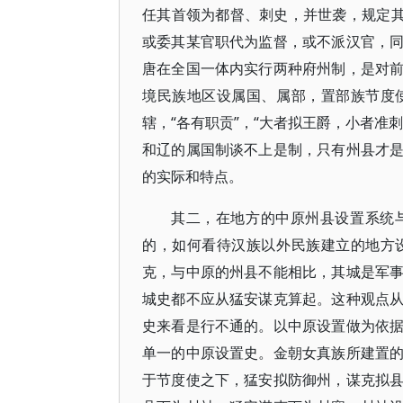
任其首领为都督、刺史，并世袭，规定其
或委其某官职代为监督，或不派汉官，
唐在全国一体内实行两种府州制，是对
境民族地区设属国、属部，置部族节度
辖，“各有职贡”，“大者拟王爵，小者准
和辽的属国制谈不上是制，只有州县才
的实际和特点。
其二，在地方的中原州县设置系统
的，如何看待汉族以外民族建立的地方
克，与中原的州县不能相比，其城是军
城史都不应从猛安谋克算起。这种观点
史来看是行不通的。以中原设置做为依
单一的中原设置史。金朝女真族所建置
于节度使之下，猛安拟防御州，谋克拟