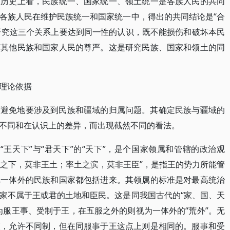
从历史上看，民族统一、国家统一、领土统一是各族人民的共同
各族人民在维护民族统一和国家统一中，得出的共同结论是“合
在研究这三个关系上要达到同一性的认识，既不能损伤和破坏本民
坏其他民族和国家人民的尊严。这是研究民族、国家和领土的同
理论依据
可避免地要涉及到民族和疆域的归属问题。其确定民族与疆域的
不同和在认识上的差异，而出现截然不同的看法。
。“王天下”与“君天下”的“天下”，是个国家领属和管辖的政治观
天之下，莫非王土；率土之滨，莫非王臣”，是指王的势力所能管
把一体外的民族和国家都包括进来。其领属的标准是对最高统治
家不属于王或君的土地和臣民。这是同我国古代的“家、国、天
为服王事、受制于王，在五服之外的则视为一体外的“荒外”。无
夷，允许不同制，但在同服事于王这点上则是相同的。服事和受