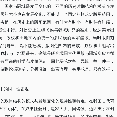
族、国家与疆域是发展变化的，不同的历史时期结构的模式在发
幅员的大小也在发展变化，不能以一个固定的模式定版图范围，
真实是，在历史上的版图范围，有时大有时小，有时伸有时缩，
缩也不行。对历史上边疆民族与疆域研究的准则，应从实际出
族、政权和土地在内的统一的多民族的国家疆域。当时版图范
写到哪里。既不能把属于版图范围内的民族、政权和土地写出
、政权与土地写进来。这就是研究我国古代民族与疆域所应遵循
须有严谨的科学态度做保证，因此要求对每一民族，每一件事，
中做到论据确凿，分析准确，出言有理，实事求是。只有这样，
中的同一性史观
己的政体结构的模式与发展变化的规律性和特点。在我国古代可
天下同体”。在奴隶社会时，是家大夫、国诸侯、边四夷；在封
。在“家、国、天下同体”时，民族分华夏，区域分中外，制分