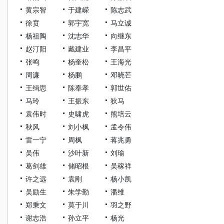
黄宗智
于建嵘
陈志武
徐贲
郭宇宽
马立诚
杨祖陶
沈志华
向继东
赵汀阳
戴建业
李昌平
张鸣
杨奎松
王海光
周濂
杨鹏
邓晓芒
王缉思
陈奉孝
郭世佑
马玲
王振东
狄马
袁伟时
史啸虎
熊培云
秋风
刘小枫
孟令伟
雷一宁
周枫
蒋兆勇
吴伟
沙叶新
刘瑜
葛剑雄
储昭根
吴稼祥
许之远
袁刚
杨小凯
吴励生
朱学勤
潘维
郑秉文
莫于川
羽之野
谢志浩
孙立平
杨光