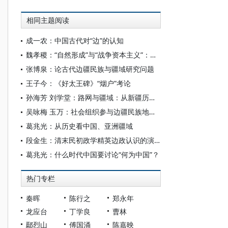
相同主题阅读
成一农：中国古代对“边”的认知
魏孝稷：“自然形成”与“战争资本主义”：清代中国和早期现代欧洲国家的疆域演化模式比较
张博泉：论古代边疆民族与疆域研究问题
王子今：《好太王碑》“烟户”考论
孙海芳 刘学堂：路网与疆域：从新疆历代古道路网变迁看中华民族共同体的形成发展
吴咏梅 玉万：社会组织参与边疆民族地区社会治理研究
葛兆光：从历史看中国、亚洲疆域
段金生：清末民初政学精英边政认识的演变
葛兆光：什么时代中国要讨论“何为中国”？
热门专栏
秦晖
陈行之
郑永年
龙应台
丁学良
曹林
鄢烈山
傅国涌
陈嘉映