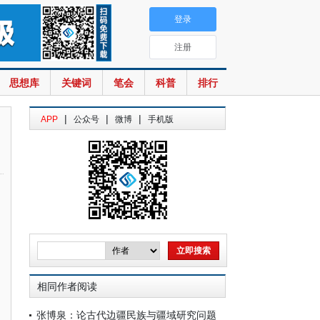
登录
注册
思想库
关键词
笔会
科普
排行
|
|
|
APP
公众号
微博
手机版
相同作者阅读
张博泉：论古代边疆民族与疆域研究问题