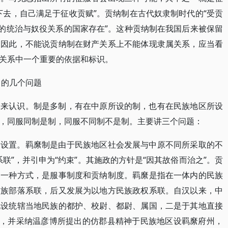
下去，自己满足于征收贡赋”。贡纳制在古代奴隶制时代的“受贡
接的统治与奴役关系的国家存在”。这种贡纳制在我国后来被保留
。因此，不能说贡纳制在财产关系上不能体现隶属关系，应当看
关系中一个重要的依据和标识。
中的几个问题
体来认识。制是多制，有在中原所设的制，也有在民族地区所设
，同服同制是制，同服不同制不是制。主要讲三个问题：
的设置。羁縻制是由于民族地区社会发展与中原不同所采取的不
联”，并引申为“约束”。其施政的方针是“因其故俗而治之”。贡
的一种方式，是服事制度和贡纳制度。羁縻是指在一体内的民族
氏族部落系联，后又发展为以地方民族政权系联。自汉以来，中
地设统辖当地民族的都护、校尉、都尉、属国，二是于其地直接
”，并采纳温彦博所提出的仿郡县精神于民族地区设羁縻府州，