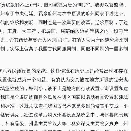
贡赋版籍不上户部，但同被视为唐的“编户”。或派汉官监督，
同归命于中央朝廷。羁縻府州与在中原设的府州同隶于道之下。
前代的继承和发展，同时也是一次重要的改革。辽承唐制，于边
使、王府、大王府，把属国、属部纳入道的管辖之内，设司管
刺史，命其酋长与契丹人区别而用”。有的人认为唐的羁縻府州制
是制，实际上偏离了我国古代同服同制、同服不同制的一国多制
与地方民族设置的系统。这种情况在历史上是经常出现和存在
设置也就成为一个问题。有的认为女真族在地方所设的猛安谋
事城堡性质的，城制小，谈不上是地方的行政设置，讲设置和建
从我国是个多民族而且各民族在进入国家以后就有其设置和建城
据和标准，这就意味着把我国古代本来是多制的设置史变成一个
的猛安谋克，经过改革后纳入州县设置系统之中，与州县同隶属
县，各有品级。州县主要管汉人等，猛安谋克主要管女真户，州