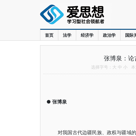
首页
法学
经济学
政治学
国际
张博泉：论
选择字号：
大
中
小
本文
●
张博泉
对我国古代边疆民族、政权与疆域