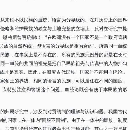
界从来也不以民族的血统、语言为分界线的。在对历史上的国界
反侵略和维护民族的独立与土地完整的立场上，反对在研究中提
论。恩格斯曾明确指出：“在欧洲没有一个国家不是一个政府管辖
与民族的自然界线，即语言的分界线是相吻合的”。所谓同一血统
的民族，在事实上是不存在的。所有的民族无例外的都是在长时
于同一血统的共同的祖先是把自己民族祖先与传说中的人物挂勾
氏族才是真实。因此，在研究古代民族、国家时不能用血统论，
国家领土的界线。相同的语言的民族，可以居住在不同的国度。
，应特别注意和警惕这个问题。血统论既会有伤于本民族的形
域的归属研究中，涉及到对贡纳制的理解与认识问题。我国古代
制的国家，在一体内“同服不同制”。由于在一体中的民族、制度
事。马克思指出所有的征服者会出现三种可能，其中之一就是征