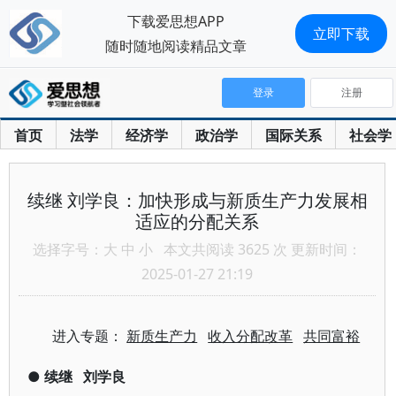
下载爱思想APP
立即下载
随时随地阅读精品文章
登录
注册
首页
法学
经济学
政治学
国际关系
社会学
续继 刘学良：加快形成与新质生产力发展相
适应的分配关系
选择字号：
大
中
小
本文共阅读 3625 次 更新时间：
2025-01-27 21:19
进入专题：
新质生产力
收入分配改革
共同富裕
●
续继
刘学良