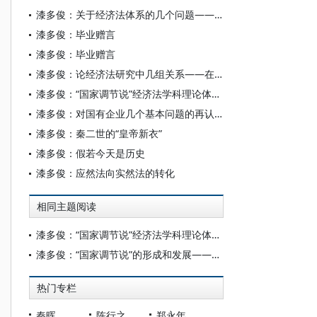
漆多俊：关于经济法体系的几个问题——《经济法基础理论》第8章第2节解读[1]
漆多俊：毕业赠言
漆多俊：毕业赠言
漆多俊：论经济法研究中几组关系——在第21届经济法博士论坛（2024-11海南会议）讲话
漆多俊：“国家调节说”经济法学科理论体系创立30年实践的检视与展望
漆多俊：对国有企业几个基本问题的再认识
漆多俊：秦二世的“皇帝新衣”
漆多俊：假若今天是历史
漆多俊：应然法向实然法的转化
相同主题阅读
漆多俊：“国家调节说”经济法学科理论体系创立30年实践的检视与展望
漆多俊：“国家调节说”的形成和发展——我的经济法学术之路
热门专栏
秦晖
陈行之
郑永年