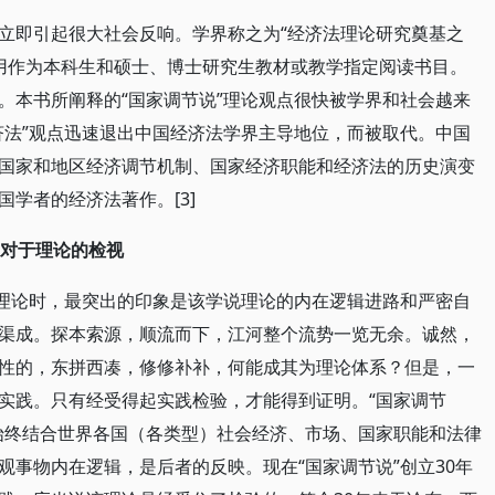
立即引起很大社会反响。学界称之为“经济法理论研究奠基之
采用作为本科生和硕士、博士研究生教材或教学指定阅读书目。
书”。本书所阐释的“国家调节说”理论观点很快被学界和社会越来
济法”观点迅速退出中国经济法学界主导地位，而被取代。中国
国家和地区经济调节机制、国家经济职能和经济法的历史演变
学者的经济法著作。[3]
践对于理论的检视
科理论时，最突出的印象是该学说理论的内在逻辑进路和严密自
渠成。探本索源，顺流而下，江河整个流势一览无余。诚然，
性的，东拼西凑，修修补补，何能成其为理论体系？但是，一
实践。只有经受得起实践检验，才能得到证明。“国家调节
始终结合世界各国（各类型）社会经济、市场、国家职能和法律
观事物内在逻辑，是后者的反映。现在“国家调节说”创立30年