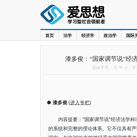
首页
法学
经济学
政治学
国际
漆多俊：“国家调节说”经
选择字号：
大
中
小
本文
●
漆多俊
(
进入专栏
)
内容提要：“国家调节说”经济法学科
的系统和完整的理论体系。它不仅具有严