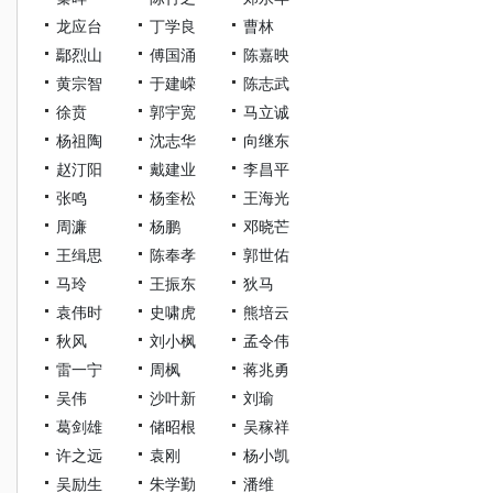
龙应台
丁学良
曹林
鄢烈山
傅国涌
陈嘉映
黄宗智
于建嵘
陈志武
徐贲
郭宇宽
马立诚
杨祖陶
沈志华
向继东
赵汀阳
戴建业
李昌平
张鸣
杨奎松
王海光
周濂
杨鹏
邓晓芒
王缉思
陈奉孝
郭世佑
马玲
王振东
狄马
袁伟时
史啸虎
熊培云
秋风
刘小枫
孟令伟
雷一宁
周枫
蒋兆勇
吴伟
沙叶新
刘瑜
葛剑雄
储昭根
吴稼祥
许之远
袁刚
杨小凯
吴励生
朱学勤
潘维