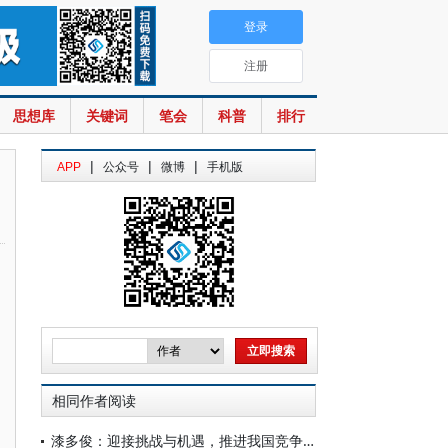
登录
注册
思想库
关键词
笔会
科普
排行
|
|
|
APP
公众号
微博
手机版
相同作者阅读
漆多俊：迎接挑战与机遇，推进我国竞争法治