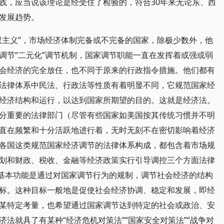
践，应当说该理论是经受住了检验的，符合30年来无论东、西
发展趋势。
权主义”，市场经济体制完备或不完备的国家，除极少数外，他
调节“二元化”调节机制，国家调节职能一直在发挥着或强或弱
会经济的完全放任，也不同于原来的行政指令措施。他们都有
法律体系中民法、行政法等性质有着明显不同，它规范国家经
经济结构和运行，以达到国家所期望的目的。这就是经济法。
分重要的法律部门（尽管有些国家如美国按其传统习惯并不明
直在频繁和十分活跃地进行着，无时无刻不在密切影响着经济
各国这类规范国家经济调节的法律体系构成，都包含着市场规
划和财政、税收、金融等经济政策实行引导调控三个方面法律
的基本功能是通过对国家调节行为的规制，调节社会经济的结构
标。这种目标一般地是促使社会经济协调、稳定和发展，即经
某特定考量，也希望通过国家调节达到特定的社会或政治、安
法就具了有某种“经济危机对策法”“国家安全对策法”“战争对