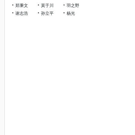
郑秉文
莫于川
羽之野
谢志浩
孙立平
杨光