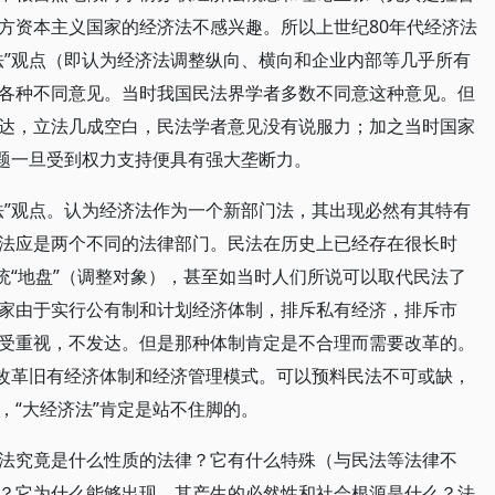
方资本主义国家的经济法不感兴趣。所以上世纪80年代经济法
法”观点（即认为经济法调整纵向、横向和企业内部等几乎所有
各种不同意见。当时我国民法界学者多数不同意这种意见。但
达，立法几成空白，民法学者意见没有说服力；加之当时国家
问题一旦受到权力支持便具有强大垄断力。
法”观点。认为经济法作为一个新部门法，其出现必然有其特有
法应是两个不同的法律部门。民法在历史上已经存在很长时
统“地盘”（调整对象），甚至如当时人们所说可以取代民法了
家由于实行公有制和计划经济体制，排斥私有经济，排斥市
受重视，不发达。但是那种体制肯定是不合理而需要改革的。
，改革旧有经济体制和经济管理模式。可以预料民法不可或缺，
，“大经济法”肯定是站不住脚的。
法究竟是什么性质的法律？它有什么特殊（与民法等法律不
？它为什么能够出现，其产生的必然性和社会根源是什么？法