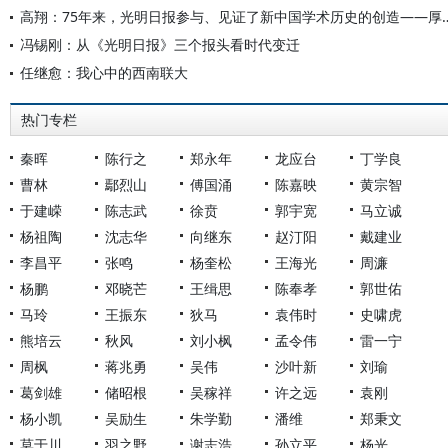
高翔：75年来，光明日报参与、见证了新中国
冯锡刚：从《光明日报》三个报头看时代变迁
任继愈：我心中的西南联大
热门专栏
秦晖
陈行之
郑永年
龙应台
丁学良
曹林
鄢烈山
傅国涌
陈嘉映
黄宗智
于建嵘
陈志武
徐贲
郭宇宽
马立诚
杨祖陶
沈志华
向继东
赵汀阳
戴建业
李昌平
张鸣
杨奎松
王海光
周濂
杨鹏
邓晓芒
王缉思
陈奉孝
郭世佑
马玲
王振东
狄马
袁伟时
史啸虎
熊培云
秋风
刘小枫
孟令伟
雷一宁
周枫
蒋兆勇
吴伟
沙叶新
刘瑜
葛剑雄
储昭根
吴稼祥
许之远
袁刚
杨小凯
吴励生
朱学勤
潘维
郑秉文
莫于川
羽之野
谢志浩
孙立平
杨光