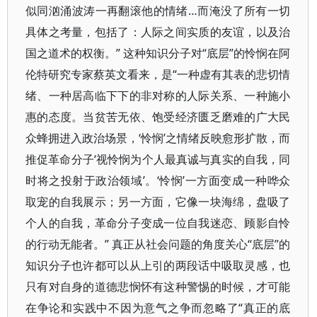
似同汹涌波涛一再翻滚他的情绪…而淹没了所有一切
具体之考量，包括了：人际之间实质的友谊，以及治
国之道术的权衡。” 这种知识分子对“底层”的怜悯在阿
伦特研究专家蔡英文看来，是“一种虚有其表的悲切情
绪、一种居高临下下的非对称的人际关系、一种施小
惠的态度。当贫苦无依、饱受经济匮乏磨难的广大民
众蜂拥进入政治场景，‘怜悯’之情绪反映愈形扩散，而
推促革命分子‘视怜悯为个人最真诚与真实的自我，同
时将之投射于政治领域’。‘怜悯’一方面变成一种哗众
取宠的自我展示；另一方面，它像一块海绵，盘吸了
个人的自我，革命分子变成一位自我迷恋、顾影自怜
的行动无能者。” 真正从社会问题的角度关心“底层”的
知识分子也许都可以从上引的两段话中吸取灵感，也
只有对自身的道德悲悯怀有这种警惕的时候，才可能
在争论和实践中不因为意气之争而忽略了“真正的底