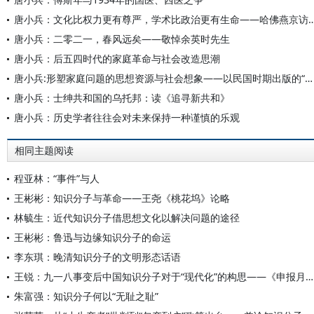
唐小兵：文化比权力更有尊严，学术比政治更有生命—
唐小兵：二零二一，春风远矣——敬悼余英时先生
唐小兵：后五四时代的家庭革命与社会改造思潮
唐小兵:形塑家庭问题的思想资源与社会想象——以民国时期出版的“社会问题”系列图书为中心的考察
唐小兵：士绅共和国的乌托邦：读《追寻新共和》
唐小兵：历史学者往往会对未来保持一种谨慎的乐观
相同主题阅读
程亚林：“事件”与人
王彬彬：知识分子与革命——王尧《桃花坞》论略
林毓生：近代知识分子借思想文化以解决问题的途径
王彬彬：鲁迅与边缘知识分子的命运
李东琪：晚清知识分子的文明形态话语
王锐：九一八事变后中国知识分子对于“现代化”的构思——《申报月刊》的相关讨论及其回响
朱富强：知识分子何以“无耻之耻”