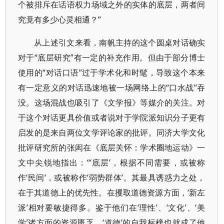
个被排斥在话语权力场域之外的实体的底层，两者间
究竟有多少心灵相通？”
从上述引文来看，南帆主持的这个圆桌对话确实
对于“底层研究”有一定的补充作用。但由于部分博士
使用的“对话口语”过于学术化和时髦，导致这个本来
有一定意义的对话迅速地被一场网络上的“口水战”吞
没。这场混战也吸引了《文学报》等媒介的关注。对
于这个对话更具价值或者说对于学院派知识分子更有
启发的是来自两位文学评论家的批评。同济大学文化
批评研究所的张闳在《底层关怀：学术圈地运动》一
文中尖锐地指出：“‘底层’，根据不同需要，或被称
作‘民间’，或被称作‘弱势群体’。其最具诱惑力之处，
在于其道德上的优先性。在攫取道德资源方面，‘新左
派’相对要敏捷得多。鉴于他们在‘理性’、‘文化’、‘美
学’诸方面的资源匮乏，‘道德’的自我标榜也就成了他