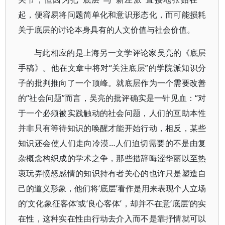
起，便容易将问题简单化和意识形态化，而可能损耗
关于底层的讨论本身具有的人文价值与社会价值。
与此相应的是上海另一文学评论家吴亮的《底层
手稿》。他在文章中将对“关注底层”的学院派知识分
子的批判推向了一个顶峰。就底层作为一个需要改善
的“社会问题”而言，吴亮的批评确实是一针见血：“对
于一个必须被实践触动的社会问题，人们的互助本性
并非只有等待知识的唤醒才能开始行动，相反，某些
知识还会使人们走向冷漠…人们迫切需要的不是由复
杂概念构织成的学术之争，那些措辞晦涩华丽以至热
衷玩弄愤怒感情的知识持有者关心的也许只是塑造自
己的道义形象，他们将‘底层’看作是用来表现个人立场
的‘文化象征客体’或‘良心客体’，却并不在意‘底层’的实
在性，这种实在性由行动去介入而不是靠抒情就可以