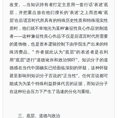
改变。…当知识持有者打定主意用一套行话‘表述’底
层，并把重点放在他们擅长的‘表述’之上而忽略‘底
层’在后谎言时代所具有的特殊历史性质和特殊现实性
质时，他们就不幸地沦为某种‘象征性良心作品’的制造
者——这种‘象征性良心作品’不仅是后谎言时代所需要
的遮饰物，也是资本逻辑控制下由学院生产出来的特
殊消费品。” 作者据此认为“底层”的表述者是在利
用“底层”进行“道德讹诈和政治恫吓”。知识分子的道
德感在当代中国确实已经面临深刻的怀疑，这种怀疑
甚至影响到知识分子言说的“正当性”。任何言说都可
能成为为某个特殊利益群体代言的证据，而知识分子
在这种社会压力下产生了迅速的分化与重组。
三、底层、道德与政治