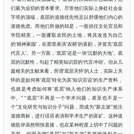
们最为迫切的资本要求。尽管他们实际上身处社会金
字塔的顶端，底层的道德优先性足以舒缓他们内心的
道德焦虑。而他们所做的却是，一面担任文化官员和
学院精英，一面攫取农民的土地，将其改造为自己
的‘精神家园’，在那里表演‘农耕’的喜剧，并冒充‘底层
代言人’。另一方面，‘底层’还是一块‘沉默的大地’。底
层的沉默性，勾起了精英知识层的‘代言冲动’。但从几
篇相关的文献来看，所谓‘底层关怀’的人士，实际上关
怀的是如何将‘底层’转化为其‘知识言说’的生产资料，
也就是考虑如何将‘底层’纳入他们的知识生产体系
中。” “底层”不再是一个学术问题，甚至也不是一
个“文化研究与知识分子”问题，而成为“新左派”抢注
道德商标，进行话语表演和学术生产的富矿。这种道
德批评虽然明快直接，也在某种程度上切中了问题的
关节，但因为把“底层”与“新左派”直接地张贴在一