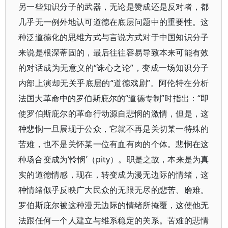
另一些知识分子的武器，无论是赞成还是反对者，都
几乎无一例外地认可道德在底层问题中的重要性。这
种泛道德化的思维方式与言说方式对于中国知识分子
来说是根深蒂固的，最后往往容易导致本来可能有效
的对话成为无意义的“诛心之论”，变成一场知识分子
内部上演却无关乎底层的“道德戏剧”。阿伦特在分析
法国大革命中的罗伯斯庇尔的“道德专制”时指出：“即
使罗伯斯庇尔的革命行动源自悲悯的激情，但是，这
种悲悯一旦展现于公众，它就不再是关切某一特殊的
苦难，也不是关怀某一位有血有肉的个体。悲悯在这
种场合变成为‘怜悯’（pity）。职是之故，本来是为真
实的道德情感，现在，转变成为漫无边际的情绪，这
种情绪似乎反映广大民众的无限无尽的悲苦、磨难。
罗伯斯庇尔被这种漫无边际的情绪所掩覆，这使他无
法跟任何一个人建立与维系稳定的关系。苦难的悲情