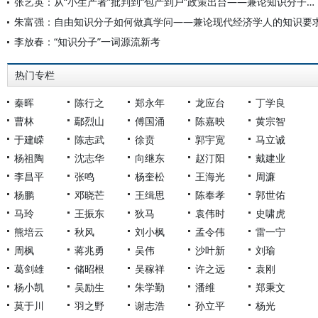
张艺英：从“小生产者”批判到“包产到户”政策出台——兼论知识分子的历史观念对政策制定的影响
朱富强：自由知识分子如何做真学问——兼论现代经济学人的知识要
李放春：“知识分子”一词源流新考
热门专栏
秦晖
陈行之
郑永年
龙应台
丁学良
曹林
鄢烈山
傅国涌
陈嘉映
黄宗智
于建嵘
陈志武
徐贲
郭宇宽
马立诚
杨祖陶
沈志华
向继东
赵汀阳
戴建业
李昌平
张鸣
杨奎松
王海光
周濂
杨鹏
邓晓芒
王缉思
陈奉孝
郭世佑
马玲
王振东
狄马
袁伟时
史啸虎
熊培云
秋风
刘小枫
孟令伟
雷一宁
周枫
蒋兆勇
吴伟
沙叶新
刘瑜
葛剑雄
储昭根
吴稼祥
许之远
袁刚
杨小凯
吴励生
朱学勤
潘维
郑秉文
莫于川
羽之野
谢志浩
孙立平
杨光