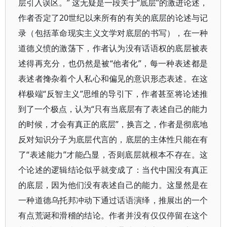
层引入误区。” 这无疑是一段关于“底层”的激进论述，
作者否定了20世纪以来所有的有关的底层的论述与记
录（包括革命现实主义文学对底层的书写），在一种
道德义愤的激荡下，作者认为没有话语权的底层被表
述得再充分，也仍然是被“他者化”，每一种表述都是
表述者搀杂着个人私心和偏见的意识形态表述。在这
样极端“反智主义”思维的导引下，作者甚至将论述推
到了一个极点，认为“只有当底层有了表述自己的能力
的时候，才会有真正的底层”，换言之，作者是彻底地
反对知识分子为底层代言的，底层的主体性只能在有
了“表述能力”才能凸显，否则底层就根本不存在。这
个论述的逻辑结论似乎就变成了：当代中国没有真正
的底层，因为他们没有表述自己的能力。这显然是在
一种道德乌托邦冲动下通过话语演绎，推展出的一个
有点荒诞和滑稽的结论。作者并没有仅仅停留在这个