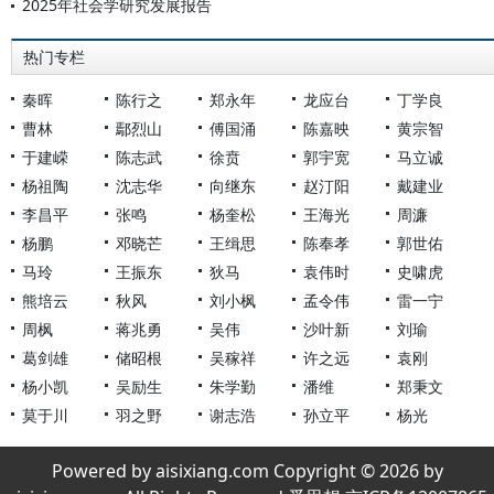
2025年社会学研究发展报告
热门专栏
秦晖
陈行之
郑永年
龙应台
丁学良
曹林
鄢烈山
傅国涌
陈嘉映
黄宗智
于建嵘
陈志武
徐贲
郭宇宽
马立诚
杨祖陶
沈志华
向继东
赵汀阳
戴建业
李昌平
张鸣
杨奎松
王海光
周濂
杨鹏
邓晓芒
王缉思
陈奉孝
郭世佑
马玲
王振东
狄马
袁伟时
史啸虎
熊培云
秋风
刘小枫
孟令伟
雷一宁
周枫
蒋兆勇
吴伟
沙叶新
刘瑜
葛剑雄
储昭根
吴稼祥
许之远
袁刚
杨小凯
吴励生
朱学勤
潘维
郑秉文
莫于川
羽之野
谢志浩
孙立平
杨光
Powered by aisixiang.com Copyright © 2026 by