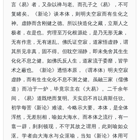
言《易》者，又杂以禅与老。而孔子之《易》​，不可
复睹矣。《新论》谈本体，则明夫空寂而有生化之
神。虚静而含刚健之德。所以抉造化之藏，立斯人之
极者，在是也。穷理至万化根源处，是乃无形无象，
无有作意，无有迷乱。佛氏证空寂，道家悟虚静，谓
其所见非真，固不得。但耽空溺静，即未免舍其生生
化化不息之健。如佛氏反人生，道家流于委靡，皆学
术之蔽也。​《新论》透悟本原，​（谓本体）明夫空寂
虚静，而有生生化化不息不测之健。虽融三家（儒佛
道）而冶于一炉，毕竟宗主在《大易》​。二千余年
间，​《易》道既绝而复明。天实启不肖以肩斯任欤。
初学每苦《新论》难读。今略示大要。本体，是全体
浑然，无差别相，喻如大海水。而本体之流行，有一
翕一辟，刹刹顿现，不守其故之谓用，此则喻如众
沤。学者由大海水与众沤喻，当知《新论》体用可