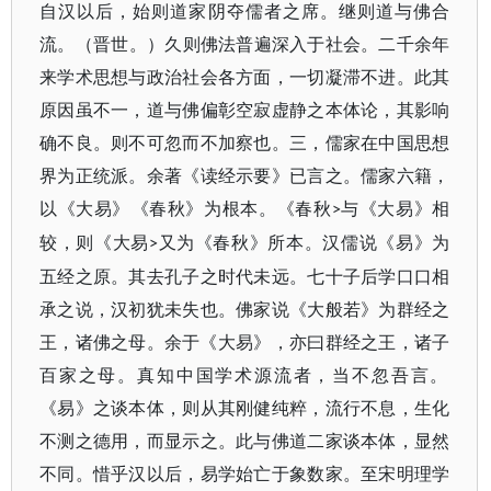
自汉以后，始则道家阴夺儒者之席。继则道与佛合
流。​（晋世。​）久则佛法普遍深入于社会。二千余年
来学术思想与政治社会各方面，一切凝滞不进。此其
原因虽不一，道与佛偏彰空寂虚静之本体论，其影响
确不良。则不可忽而不加察也。三，儒家在中国思想
界为正统派。余著《读经示要》已言之。儒家六籍，
以《大易》​《春秋》为根本。​《春秋
与《大易》相
>
较，则《大易
又为《春秋》所本。汉儒说《易》为
>
五经之原。其去孔子之时代未远。七十子后学口口相
承之说，汉初犹未失也。佛家说《大般若》为群经之
王，诸佛之母。余于《大易》​，亦曰群经之王，诸子
百家之母。真知中国学术源流者，当不忽吾言。​
《易》之谈本体，则从其刚健纯粹，流行不息，生化
不测之德用，而显示之。此与佛道二家谈本体，显然
不同。惜乎汉以后，易学始亡于象数家。至宋明理学