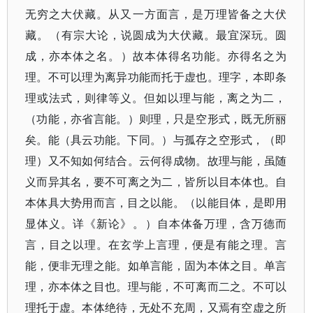
无穷之大伏藏。从又一方面言，是万理皆备之大伏
藏。​（有宗大论，说圆成为大伏藏。最宜深玩。圆
成，亦本体之名。​）故本体得名功能。亦得名之为
理。不可以理为离异功能而托于虚也。理字，本即条
理或法式，则律等义。但如以理与能，离之为二，​
（功能，亦省言能。​）则理，只是空形式，既无所丽
矣。能（具云功能。下同。​）与孤存之空形式，​（即
理）又不知如何结合。云何得成物。故理与能，虽随
义而异其名，要不可离之为二，皆所以目本体也。自
本体具大势用而言，目之以能。​（以能目体，是即用
显体义。详《新论》​。​）自本体备万理，含万德而
言，目之以理。在玄学上言理，便是有能之理。言
能，便非无理之能。如单言能，固为本体之目。单言
理，亦本体之目也。理与能，不可离而二之。不可以
理托于虚。本体绝待，无处不充周，又焉有空虚之所