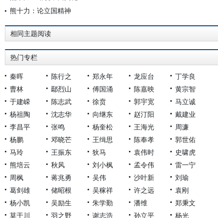
熊十力：论立国精神
相同主题阅读
热门专栏
秦晖
陈行之
郑永年
龙应台
丁学良
曹林
鄢烈山
傅国涌
陈嘉映
黄宗智
于建嵘
陈志武
徐贲
郭宇宽
马立诚
杨祖陶
沈志华
向继东
赵汀阳
戴建业
李昌平
张鸣
杨奎松
王海光
周濂
杨鹏
邓晓芒
王缉思
陈奉孝
郭世佑
马玲
王振东
狄马
袁伟时
史啸虎
熊培云
秋风
刘小枫
孟令伟
雷一宁
周枫
蒋兆勇
吴伟
沙叶新
刘瑜
葛剑雄
储昭根
吴稼祥
许之远
袁刚
杨小凯
吴励生
朱学勤
潘维
郑秉文
莫于川
羽之野
谢志浩
孙立平
杨光