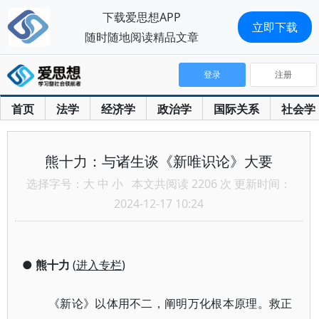
下载爱思想APP
立即下载
随时随地阅读精品文章
登录
注册
首页
法学
经济学
政治学
国际关系
社会学
熊十力：与诸生谈《新唯识论》大要
选择字号：
大
中
小
本文共阅读 2206 次 更新时间：
2024-12-17 10:24
●
熊十力
(
进入专栏
)
《新论》以体用不二，阐明万化根本原理。救正