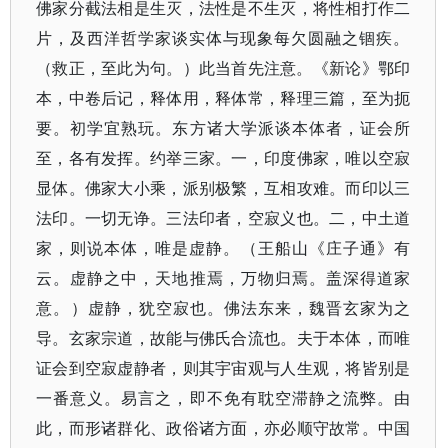
佛家分截法相是生灭，法性是不生灭，将性相打作二
片，及西洋哲学家谈实体与现象每欠圆融之锢疾。
（救正，至此为句。​）此当首先注意。​《新论》鄂印
本，中卷后记，释体用，释体常，释理三篇，至为扼
要。初学宜熟玩。东方诸大学派谈本体者，证会所
至，各有发挥。约举三家。一，印度佛家，唯以空寂
显体。佛家大小乘，派别极繁，互相攻难。而印以三
法印。一切无诤。三法印者，空寂义也。二，中土道
家，则说本体，唯是虚静。​（王船山《庄子通》有
云。虚静之中，天地推焉，万物归焉。盖深得道家
意。​）虚静，犹空寂也。佛法东来，魏晋玄家为之
导。玄家宗道，故能与佛氏合流也。夫于本体，而唯
证会到空寂虚静者，则其宇宙观与人生观，将皆别是
一番意义。易言之，即不免有耽空滞静之流弊。由
此，而形诸群化、政俗诸方面，亦必顺守故常。中国