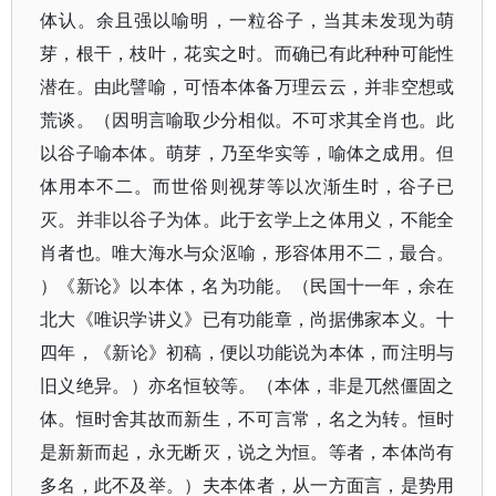
体认。余且强以喻明，一粒谷子，当其未发现为萌
芽，根干，枝叶，花实之时。而确已有此种种可能性
潜在。由此譬喻，可悟本体备万理云云，并非空想或
荒谈。​（因明言喻取少分相似。不可求其全肖也。此
以谷子喻本体。萌芽，乃至华实等，喻体之成用。但
体用本不二。而世俗则视芽等以次渐生时，谷子已
灭。并非以谷子为体。此于玄学上之体用义，不能全
肖者也。唯大海水与众沤喻，形容体用不二，最合。​
）《新论》以本体，名为功能。​（民国十一年，余在
北大《唯识学讲义》已有功能章，尚据佛家本义。十
四年，​《新论》初稿，便以功能说为本体，而注明与
旧义绝异。​）亦名恒较等。​（本体，非是兀然僵固之
体。恒时舍其故而新生，不可言常，名之为转。恒时
是新新而起，永无断灭，说之为恒。等者，本体尚有
多名，此不及举。​）夫本体者，从一方面言，是势用