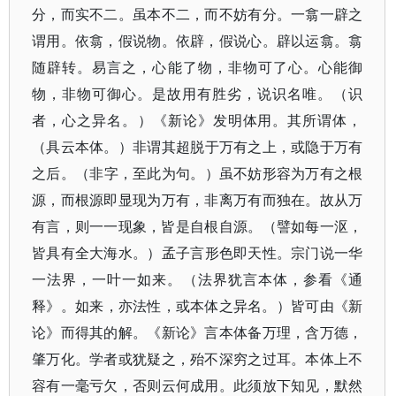
分，而实不二。虽本不二，而不妨有分。一翕一辟之
谓用。依翕，假说物。依辟，假说心。辟以运翕。翕
随辟转。易言之，心能了物，非物可了心。心能御
物，非物可御心。是故用有胜劣，说识名唯。​（识
者，心之异名。​）《新论》发明体用。其所谓体，​
（具云本体。​）非谓其超脱于万有之上，或隐于万有
之后。​（非字，至此为句。​）虽不妨形容为万有之根
源，而根源即显现为万有，非离万有而独在。故从万
有言，则一一现象，皆是自根自源。​（譬如每一沤，
皆具有全大海水。​）孟子言形色即天性。宗门说一华
一法界，一叶一如来。​（法界犹言本体，参看《通
释》​。如来，亦法性，或本体之异名。​）皆可由《新
论》而得其的解。《新论》言本体备万理，含万德，
肇万化。学者或犹疑之，殆不深穷之过耳。本体上不
容有一毫亏欠，否则云何成用。此须放下知见，默然