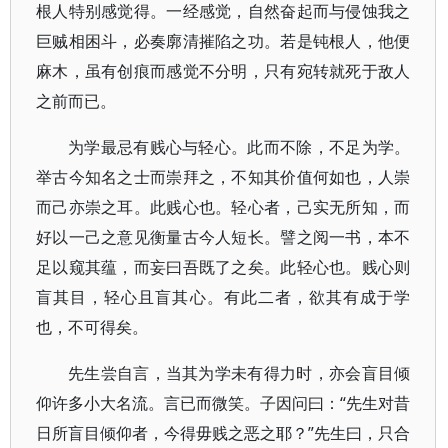
根人特别感觉得。一经感觉，自然奋起而与侵蚀我之
巨贼相困斗，必奏廓清摧陷之功。若是钝根人，他便
麻木，虽有创痕而感觉不分明，只有宛转就死于敌人
之前而已。
为学最忌有贱心与轻心。此而不除，不足为学。
举古今知名之士而崇拜之，不知其价值何如也，人崇
而己亦崇之耳。此贱心也。轻心者，己实无所知，而
好以一己之意见衡量古今人短长。譬之阅一书，本不
足以窥其蕴，而妄曰吾既了之矣。此轻心也。贱心则
盲其目，轻心且盲其心。有此二者，欲其有成于学
也，不可得矣。
先生尝自言，当其为学未有得力时，亦会盲目倾
仰许多小大名流。言已而微笑。子因问曰：“先生对昔
日所盲目倾仰者，今得毋贱之恶之耶？”先生曰，只合