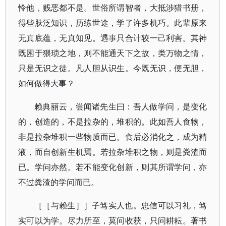
怜他，贱恶都不是。世俗所谓智者，大抵涉猎书册，
得些肤泛知识，历练世途，学了许多机巧。此辈原来
无真底蕴，无真知见。遇事只合计较一己利害。其神
既困于猥琐之地，则不能通天下之故，类万物之情，
只是无识之徒。凡人胆从识生。今既无识，便无胆，
如何做得大事？
赖典丽云，尝闻诸先生曰：吾人做学问，是变化
的，创造的，不是拉杂的，堆积的。此如吾人食物，
非是拉杂堆积一些物质而已。食后必消化之，成为精
液，而自创新生机焉。若拉杂堆积之物，则是粪渣而
已。学问亦然。若不能变化创新，则其所谓学问，亦
不过粪渣的学问而已。
［［与赖生］］子笃实人也。忠信可以习礼，笃
实可以为学。尽力所至，莫问收获，只问耕耘。著书