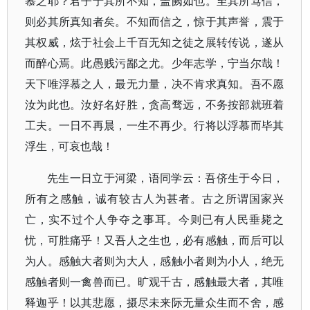
慕之耶？君子于其所不知，盖阙如也。至其所笃信，
则必其所真知者矣。不知而信之，惊于其声誉，震于
其权威，炫于社会上千百无知之徒之展转传说，遂从
而醉心焉。此愚贱污鄙之尤。少年志学，宁当尔哉！
天下唯浮慕之人，最无力量，决不肯求真知。吾不愿
汝为此也。汝好名好胜，贪高骛远，不务按部就班着
工夫。一日不再晨，一生不再少。行将以浮慕而毕其
浮生，可哀也哉！
先生一日立于河梁，语同学云：吾侪生于今日，
所有之感触，诚有较古人为甚者。古之所谓国家兴
亡，实不过个人争夺之事耳。今则已有人民垂毙之
忧，可胜痛乎！又吾人之生也，必有感触，而后可以
为人。感触大者则为大人，感触小者则为小人，绝无
感触者则一禽兽而已。旷观千古，感触最大者，其唯
释迦乎！以其悲愿，摄尽未来际无量众生而不舍，感