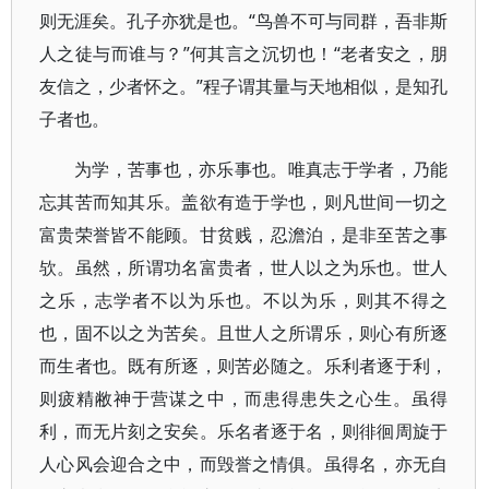
则无涯矣。孔子亦犹是也。“鸟兽不可与同群，吾非斯
人之徒与而谁与？”何其言之沉切也！“老者安之，朋
友信之，少者怀之。”程子谓其量与天地相似，是知孔
子者也。
为学，苦事也，亦乐事也。唯真志于学者，乃能
忘其苦而知其乐。盖欲有造于学也，则凡世间一切之
富贵荣誉皆不能顾。甘贫贱，忍澹泊，是非至苦之事
欤。虽然，所谓功名富贵者，世人以之为乐也。世人
之乐，志学者不以为乐也。不以为乐，则其不得之
也，固不以之为苦矣。且世人之所谓乐，则心有所逐
而生者也。既有所逐，则苦必随之。乐利者逐于利，
则疲精敝神于营谋之中，而患得患失之心生。虽得
利，而无片刻之安矣。乐名者逐于名，则徘徊周旋于
人心风会迎合之中，而毁誉之情俱。虽得名，亦无自