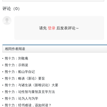
评论（0）
请先
登录
后发表评论～
评论
相同作者阅读
熊十力：刘敬庵
熊十力：示韩浚
熊十力：船山学自记
熊十力：略谈《新论》要旨
熊十力：与诸生谈《新唯识论》大要
熊十力：论性智与量智及玄学方法
熊十力：论为人与为学
熊十力：经书难读，该如何读？