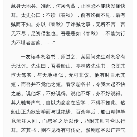
藏身无地矣。准此，何须含蓄，正唯恐不能抉发痛快
耳。太史公曰：不读《春秋》，前有谗而不见，后有
贼而不知。亦以《春秋》于谗贼之事，无所不言，言
无不尽，足资借鉴也。吾恶恶如《春秋》，不能为行
为不堪者含蓄。……”
一友读李恕谷书，师过之。某因问先生对恕谷有
无批评。先生曰，吾看船山、亭林诸先生书，总觉其
惇大笃实，与天地相似，无可非议。他有时自承其
短，而吾并不觉他之短。看李恕谷书，令我大起不快
之感。说他坏，不好说得。说他不坏，亦不好说得。
其人驰骛声气，自以为念念在宏学，不得不如此。然
船山正为欲宏学而与世绝缘。百余年后，船山精神毕
竟流注人间，而恕谷之所以传，乃附其师习斋以行
耳。若其书，则不见得有可传处。然则恕谷以广声气