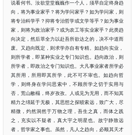
说看何书。汝欲堂堂巍巍作一个人，须早自定终身趋
向，将为事业家乎？将为学问家乎？如为学问家，则
将专治科学乎？抑将专治哲学或文学等乎？如为事业
家，则将为政治家乎？或为农工等实业家乎？此类趋
向决定，然后萃全力以赴吾所欲达之的，决不中道而
废。又趋向既定，则求学亦自有专精。如趋向实业，
则所学者，即某种实业之专门知识也。趋向政治，则
所学者，即政治之专门知识也。大凡事业家者所学必
其所用，所用即其所学，此不可不审也。如趋向哲
学，则终身在学问思索中，不顾所学之切于实用与
否，荒山敝榻，终岁孜孜。人或见为无用，而不知其
精力之绵延于无极，其思想之探赜索远，致广大，尽
精微，灼然洞然于万物之理，吾生之真，而体之践
之，充实以不疑者，真大宇之明星也。故宁静致远
者，哲学家之事也。虽然，凡人之趋向，必顺其天才