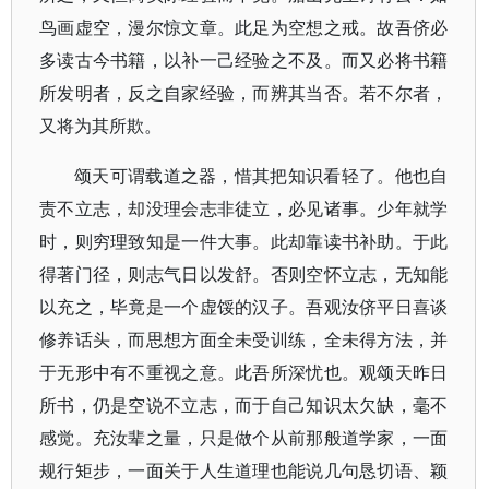
鸟画虚空，漫尔惊文章。此足为空想之戒。故吾侪必
多读古今书籍，以补一己经验之不及。而又必将书籍
所发明者，反之自家经验，而辨其当否。若不尔者，
又将为其所欺。
颂天可谓载道之器，惜其把知识看轻了。他也自
责不立志，却没理会志非徒立，必见诸事。少年就学
时，则穷理致知是一件大事。此却靠读书补助。于此
得著门径，则志气日以发舒。否则空怀立志，无知能
以充之，毕竟是一个虚馁的汉子。吾观汝侪平日喜谈
修养话头，而思想方面全未受训练，全未得方法，并
于无形中有不重视之意。此吾所深忧也。观颂天昨日
所书，仍是空说不立志，而于自己知识太欠缺，毫不
感觉。充汝辈之量，只是做个从前那般道学家，一面
规行矩步，一面关于人生道理也能说几句恳切语、颖