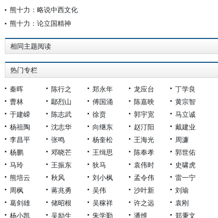
熊十力：略说中西文化
熊十力：论立国精神
相同主题阅读
热门专栏
秦晖
陈行之
郑永年
龙应台
丁学良
曹林
鄢烈山
傅国涌
陈嘉映
黄宗智
于建嵘
陈志武
徐贲
郭宇宽
马立诚
杨祖陶
沈志华
向继东
赵汀阳
戴建业
李昌平
张鸣
杨奎松
王海光
周濂
杨鹏
邓晓芒
王缉思
陈奉孝
郭世佑
马玲
王振东
狄马
袁伟时
史啸虎
熊培云
秋风
刘小枫
孟令伟
雷一宁
周枫
蒋兆勇
吴伟
沙叶新
刘瑜
葛剑雄
储昭根
吴稼祥
许之远
袁刚
杨小凯
吴励生
朱学勤
潘维
郑秉文