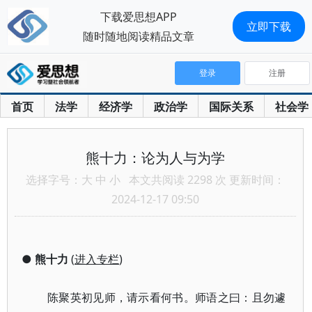
下载爱思想APP
立即下载
随时随地阅读精品文章
登录
注册
首页
法学
经济学
政治学
国际关系
社会学
熊十力：论为人与为学
选择字号：
大
中
小
本文共阅读 2298 次 更新时间：
2024-12-17 09:50
●
熊十力
(
进入专栏
)
陈聚英初见师，请示看何书。师语之曰：且勿遽