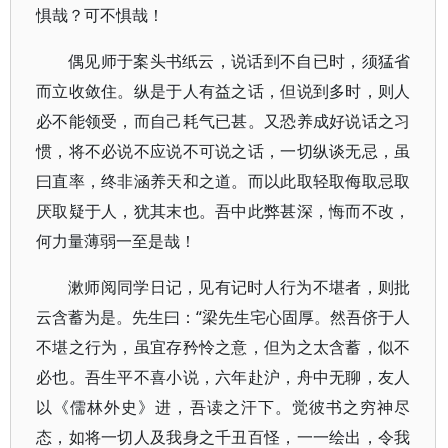
惧哉？可不惧哉！
偶见师于案头书纸云，说话到不自已时，须猛省
而立收敛住。纵是于人有益之话，但说到多时，则人
必不能领受，而自己耗气已甚。又恐养成好说话之习
惯，将不必说不应说不可说之话，一切纵谈无忌，虽
曰直率，终非涵养天和之道。而以此取轻取侮取忌取
厌取疑于人，犹其末也。吾中此弊甚深，悔而不改，
何力量薄弱一至是哉！
漱师阅同学日记，见有记时人行为不堪者，则批
云含蓄为是。先生曰：“梁先生宅心固厚。然吾侪于人
不堪之行为，虽宜存矜怜之意，但为之太含蓄，似不
必也。吾生平不喜小说，六年赴沪，舟中无聊，友人
以《儒林外史》进，吾读之汗下。觉彼书之穷神尽
态，如将一切人及我身之千丑百怪，一一绘出，令我