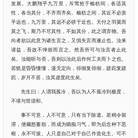
发展。大鹏翔乎九万里，斥莺抢于榆枋间，各适其
性，各当其分，不齐而齐矣。榆枋之间，其近不必羡
乎远也，九万里，其远不必骄于近也。天付之羽翼而
莫之飞，斯乃不尽其性，不如其分，此之谓弃物。吾
向者欲以此意为诸生言之，又惧失言而遂止也。汝来
请益，吾故不惮烦而言之。然吾所可与汝言者止此
矣。汝能听与否，吾则以汝此后作何工夫而卜之也。
若犹是昏昏懂懂，漫无定向，徘徊复徘徊，蹉跎复蹉
跎，岁月不居，汝其虚度此生矣。
先生曰：人谓我孤冷，吾以为人不孤冷到极度，
不堪与世谐和。
事不可意，人不可意，只有当下除遣。若稍令留
滞，便藏怒蓄怨，而成为嗔痴习气，即为后念种下恶
根，永不可拔。人只是自己对于自己作造化主。可不