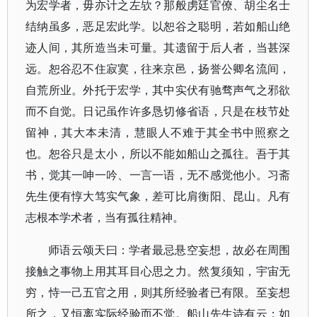
为宏学者，毋亦计之左欤？那般虏廷官僚、胡尘名士
结纳虽多，恶足宏此学。以恕谷之聪明，若如船山绝
迹人间，其所造当未可量。其遗留于后人者，当甚深
远。恕谷忍不住寂寞，往来京邑，扬誉公卿名流间，
自荒所业。外托于宏学，其中实伏有驰骛声气之邪欲
而不自觉。日记虽作许多恳切修省语，只是在枝节处
留神，其大本未清，慧眼人不难于其全书中照察之
也。恕谷只是太小，所以不能如船山之孤往。吾于其
书，觉其一呻一吟、一言一语，无不感觉他小。习斋
先生便有惇大笃实气象，差可比肩衡阳、昆山。凡有
志根本学术者，当有孤往精神。
师语云颂天曰：学者最忌悬空妄想，故必在周围
接触之事物上用其耳目心思之力。然复须知，宇宙无
穷，恃一己五官之用，则其所经验者已有限。至妄想
所之，又恒离实际经验而不觉。船山先生诗有云：如