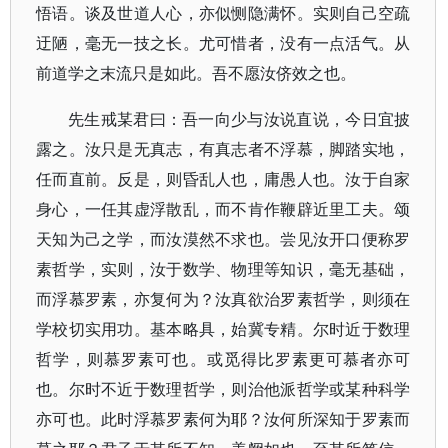
悟语。谈及世道人心，亦似恻隐满怀。实则自己空疏
迂陋，毫无一技之长。尤可惜者，没有一点活气。从
前道学之末流只是如此。吾不愿汝侪效之也。
先生戒某君曰：吾一向少与汝说直说，今日宜披
露之。汝只是无真志，有真志者不浮慕，脚踏实地，
任而直前。反是，则昏乱人也，庸愚人也。汝于自家
身心，一任其虚浮散乱，而不肯作鞭辟近里工夫。颂
天知为己之学，而汝漠然不求也。尝见汝开口便称罗
素哲学，实则，汝于数学、物理等知识，毫无基础，
而浮慕罗素，亦复何为？汝真欲治罗素哲学，则须在
学校切实用功。基本略具，始冀专精。尔时近于数理
哲学，则慕罗素可也。或觅得比罗素更可慕者亦可
也。尔时不近于数理哲学，则治他派哲学或某种科学
亦可也。此时浮慕罗素何为耶？汝何所深知于罗素而