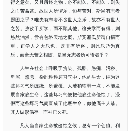
得之意矣。又且所逐之物，必不能久。不能久，则失
之而苦益甚。故世人所谓乐，恒与苦对。斯岂有志者
愿图之乎？唯夫有志者不贪世人之乐，故亦不有世人
之苦。孜孜于所学，而不顾其他。迨夫学而有得，则
悠然油然，尝有包络天地之概。斯宾塞氏所谓自揣而
重，正学人之大乐也。既非有所逐，则此乐乃为真
乐，而毫无苦之相随。是岂无志者所可语者乎？
人生在社会上呼吸于贪染、残酷、愚痴、污秽、
卑屑、悠忽、杂乱种种坏习气中，他的生命，纯为这
些坏习气所缠绕、所盖覆。人若稍软弱一点，不能发
展自家底生命，这些坏习气便把他底生命侵蚀了。浸
假而这些坏习气简直成了他底生命，做他底主人翁。
其人纵形偶存，而神已久死。
凡人当自家生命被侵蚀之候，总有一个创痕。利