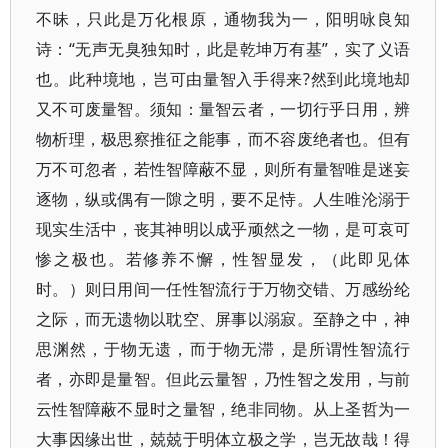
不昧，只此是万化根原，通物我为一，阳明咏良知
诗：“无声无臭独知时，此是乾坤万有基”，实了义语
也。此种境地，岂可由量智入手得来?然到此境地却
又不可废量智。须知：量智云者，一切行乎日用，辨
物析理，极思察推征之能事，而不容废绝者也。但有
万不可忽者，若性智障蔽不显，则所有量智唯是迷妄
逐物，纵或偶有一隙之明，要不足恃。人生唯沦溺于
现实生活中，丧其神明以成乎顽然之一物，是可哀可
惨之极也。若修养不懈，性智显发，（此即见体
时。）则日用间一任性智流行于万物交错、万感纷纶
之际，而无遗物以耽空、屏事以溺寂。至静之中，神
思渊然，于物无遗，而于物无滞，是所谓性智流行
者，亦即是量智。但此云量智，乃性智之发用，与前
云性智障蔽不显时之量智，绝非同物。从上圣哲为一
大事因缘出世，兢兢于明体立极之学，岂无故哉！得