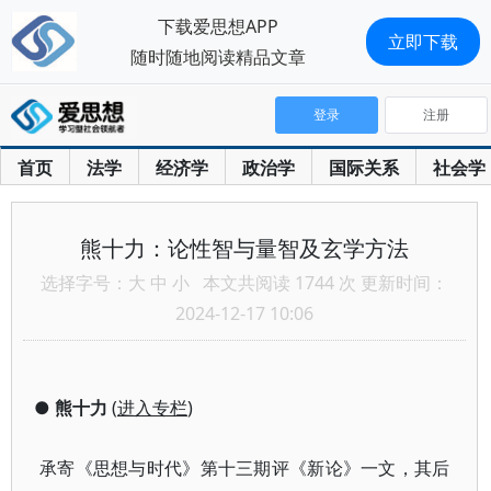
下载爱思想APP
立即下载
随时随地阅读精品文章
登录
注册
首页
法学
经济学
政治学
国际关系
社会学
熊十力：论性智与量智及玄学方法
选择字号：
大
中
小
本文共阅读 1744 次 更新时间：
2024-12-17 10:06
●
熊十力
(
进入专栏
)
承寄《思想与时代》第十三期评《新论》一文，其后