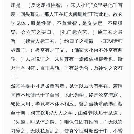
即是，（反之即得性智。）宋人小词“众里寻他千百
度，回头蓦见，那人正在灯火阑珊处”正谓此也。故玄
学见体，唯是性智，不兼量智，是义决定，不应狐
疑。会六艺之要归，（孔门标六艺。）通三玄之最
旨，（魏晋人标三玄。）约四子之精微，（宋明诸师
标四子。）极空有之了义，（佛家大小乘不外空有两
轮。）以吾说证之，未见其有一焉或偶相戾者也。斯
乃千圣同符，百王共轨，非有意为合，乃神悟之玄符
耳。
然玄学要不可遮拨量智者，见体以后大有事在。若谓
直透本原便已千了百当，以此为学，终是沦空滞寂，
隳废大用，毕竟与本体不相应。譬之游断航绝港而蕲
至于海，何其谬耶?大人之学，由修养以几于见道，
（见道，即见体之谓。）唯保任固有性智，而无以染
习障之，无以私意乱之，使真宰恒时昭然于中，不昏