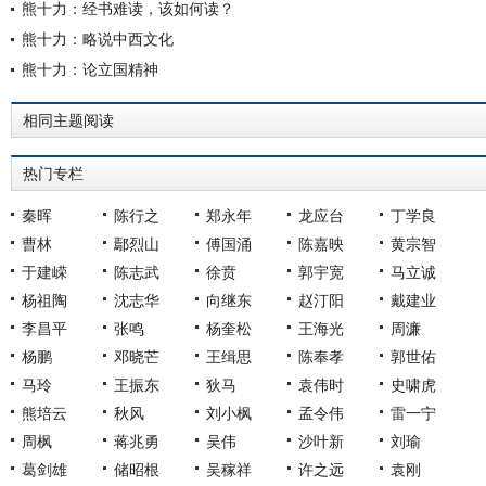
熊十力：经书难读，该如何读？
熊十力：略说中西文化
熊十力：论立国精神
相同主题阅读
热门专栏
秦晖
陈行之
郑永年
龙应台
丁学良
曹林
鄢烈山
傅国涌
陈嘉映
黄宗智
于建嵘
陈志武
徐贲
郭宇宽
马立诚
杨祖陶
沈志华
向继东
赵汀阳
戴建业
李昌平
张鸣
杨奎松
王海光
周濂
杨鹏
邓晓芒
王缉思
陈奉孝
郭世佑
马玲
王振东
狄马
袁伟时
史啸虎
熊培云
秋风
刘小枫
孟令伟
雷一宁
周枫
蒋兆勇
吴伟
沙叶新
刘瑜
葛剑雄
储昭根
吴稼祥
许之远
袁刚