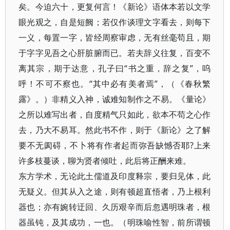
矣。今迫六十，更复何言！《新论》语体本若以文学
眼光观之，自是短阙；若仅作谈理文字看去，则每下
一义，每置一字，皆经周察审虑，无有丝毫苟且，期
于字字见吾之心肝脏腑而已。若夫辞义往复，百变不
离其宗，期于达意，孔子曰“书之重，辞之复”，呜
呼！不可不察也。“其中必有美者焉”，（《春秋繁
露》。）非精义入神，诚难知制作之不易。《量论》
之所以难写出者，自度精气只如此，欲本不苟之心作
去，乃大不易耳。然此书不作，则于《新论》之了解
要不无阂碍，不卜将有作者起而弥吾缺憾否耶?上来
许多枝蔓谈，聊为贤者倾吐，此后将正酬来难。
东方学术，无论此土儒道及印度释宗，要归见体，此
无疑义。但其从入之途，则有顿超直悟者，乃上根利
器也；亦有婉转迂回、久历艰辛而后忽遇明珠者，根
器虽钝，及其成功，一也。（明珠喻性智，前所谓顿