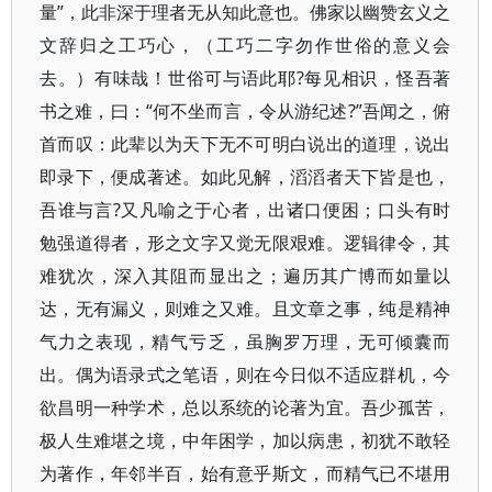
量”，此非深于理者无从知此意也。佛家以幽赞玄义之
文辞归之工巧心，（工巧二字勿作世俗的意义会
去。）有味哉！世俗可与语此耶?每见相识，怪吾著
书之难，曰：“何不坐而言，令从游纪述?”吾闻之，俯
首而叹：此辈以为天下无不可明白说出的道理，说出
即录下，便成著述。如此见解，滔滔者天下皆是也，
吾谁与言?又凡喻之于心者，出诸口便困；口头有时
勉强道得者，形之文字又觉无限艰难。逻辑律令，其
难犹次，深入其阻而显出之；遍历其广博而如量以
达，无有漏义，则难之又难。且文章之事，纯是精神
气力之表现，精气亏乏，虽胸罗万理，无可倾囊而
出。偶为语录式之笔语，则在今日似不适应群机，今
欲昌明一种学术，总以系统的论著为宜。吾少孤苦，
极人生难堪之境，中年困学，加以病患，初犹不敢轻
为著作，年邻半百，始有意乎斯文，而精气已不堪用