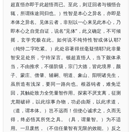
超直悟亦即于此超悟而已。至此，则迂回者与顿悟合
辄，所谓殊途同归也。）性智是本心之异名，亦即是
本体之异名。见体云者，非别以一心来见此本心，乃
即本心之自觉自证，说名“见体”，此义确定，不可倾
摇，玄学究极在此。如何说不纯恃性智或体认耶?
（纯恃二字吃紧。）此处容著得丝毫疑情耶?此非量
智安足处所，宁待深言。顿超直悟人，当下觌体承
当，不由推求，不循阶级，宗门大德，皆此境界，颜
子、蒙庄、僧肇、辅嗣、明道、象山、阳明诸先生，
虽所造有浅深，要同一路向也。根器钝者，难免迂
回，其触处致力全凭量智作用。探索不厌支离，征测
尤期破碎，以此综事办物，功必由斯，以此求道，
（道，谓本体。）岂不远而！但使心诚求之，久而无
得，终必悟其所凭之具。（具，谓量智。）为不适
用。一旦废然，（不信任量智有无限的效能。）反之