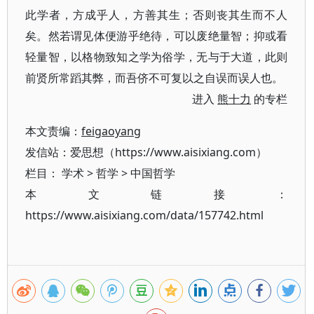
此学者，方成乎人，方善其生；否则丧其生而不人
矣。然若谓见体便游乎绝待，可以废绝量智；抑或看
轻量智，以格物致知之学为俗学，无与于大道，此则
前贤所常蹈其弊，而吾侪不可复以之自误而误人也。
进入
熊十力
的专栏
本文责编：
feigaoyang
发信站：爱思想（https://www.aisixiang.com）
栏目：
学术
>
哲学
>
中国哲学
本文链接：
https://www.aisixiang.com/data/157742.html