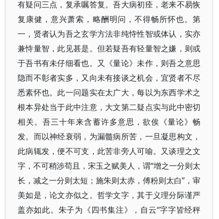
有疑问三点，复承嘱答复。吾大病初痊，老来不易恢
复康健，意兴萧索，略酬明问，不得畅所怀也。第
一，贤者认为吾之玄学方法非纯恃性智或体认，实亦
兼恃量智，此见甚是。但若疑吾有轻量智之嫌，则或
于吾书有未仔细看也。又《量论》未作，则吾之意思
隐而不彰者实多，又向未有接谈之机会，宜贤者不尽
悉素怀也。此一问题实在太广大，每以为东西学术之
根本异处当于此中注意，大文第二疑点实与此中密切
相关。吾三十年来含蓄许多意思，欲俟《量论》畅
发。而以神经衰弱，为漏髓病所苦，一旦凝思构文，
此病辄发，便不可支，此苦非旁人可喻。又谈理之文
字，不可稍涉苟且，宋玉之赋美人，谓“增之一分则太
长，减之一分则太短；施朱则太赤，傅粉则太白”，审
美如是，论文亦似之。哲学文字，其于义理分际谨严
盖亦如此。朱子为《四书集注》，自云“字字皆经秤