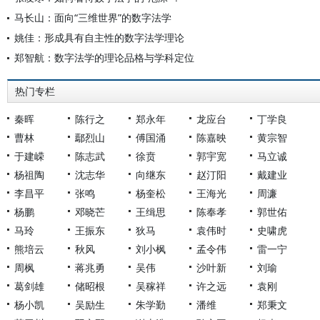
马长山：面向“三维世界”的数字法学
姚佳：形成具有自主性的数字法学理论
郑智航：数字法学的理论品格与学科定位
热门专栏
秦晖
陈行之
郑永年
龙应台
丁学良
曹林
鄢烈山
傅国涌
陈嘉映
黄宗智
于建嵘
陈志武
徐贲
郭宇宽
马立诚
杨祖陶
沈志华
向继东
赵汀阳
戴建业
李昌平
张鸣
杨奎松
王海光
周濂
杨鹏
邓晓芒
王缉思
陈奉孝
郭世佑
马玲
王振东
狄马
袁伟时
史啸虎
熊培云
秋风
刘小枫
孟令伟
雷一宁
周枫
蒋兆勇
吴伟
沙叶新
刘瑜
葛剑雄
储昭根
吴稼祥
许之远
袁刚
杨小凯
吴励生
朱学勤
潘维
郑秉文