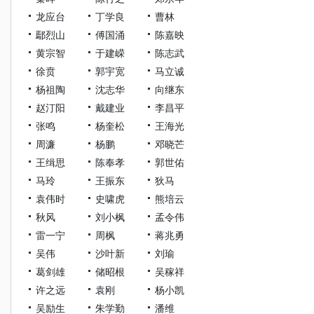
龙应台
丁学良
曹林
鄢烈山
傅国涌
陈嘉映
黄宗智
于建嵘
陈志武
徐贲
郭宇宽
马立诚
杨祖陶
沈志华
向继东
赵汀阳
戴建业
李昌平
张鸣
杨奎松
王海光
周濂
杨鹏
邓晓芒
王缉思
陈奉孝
郭世佑
马玲
王振东
狄马
袁伟时
史啸虎
熊培云
秋风
刘小枫
孟令伟
雷一宁
周枫
蒋兆勇
吴伟
沙叶新
刘瑜
葛剑雄
储昭根
吴稼祥
许之远
袁刚
杨小凯
吴励生
朱学勤
潘维