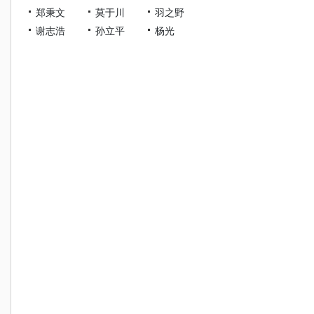
郑秉文
莫于川
羽之野
谢志浩
孙立平
杨光