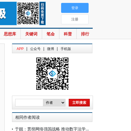
登录
注册
思想库
关键词
笔会
科普
排行
|
|
|
APP
公众号
微博
手机版
相同作者阅读
于靓：贯彻网络强国战略 推动数字法学深化发展