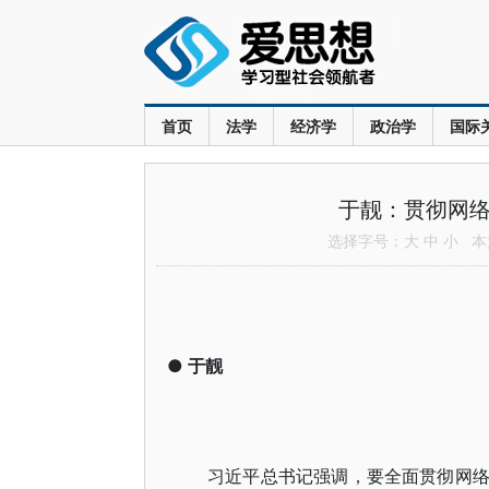
首页
法学
经济学
政治学
国际
于靓：贯彻网络
选择字号：
大
中
小
本文
●
于靓
习近平总书记强调，要全面贯彻网