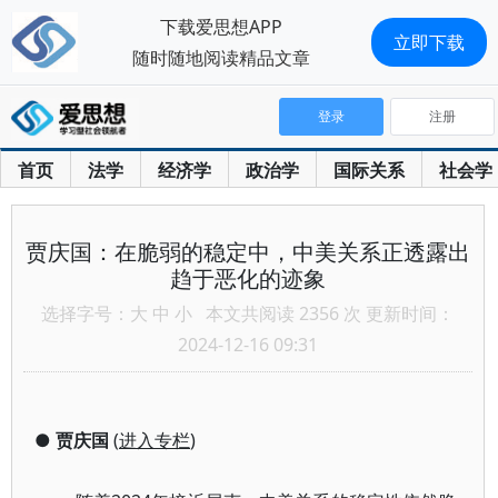
下载爱思想APP
立即下载
随时随地阅读精品文章
登录
注册
首页
法学
经济学
政治学
国际关系
社会学
贾庆国：在脆弱的稳定中，中美关系正透露出
趋于恶化的迹象
选择字号：
大
中
小
本文共阅读 2356 次 更新时间：
2024-12-16 09:31
●
贾庆国
(
进入专栏
)