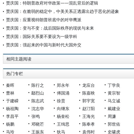
贾庆国：特朗普政府对华政策——混乱背后的逻辑
贾庆国：在脆弱的稳定中，中美关系正透露出趋于恶化的迹象
贾庆国：应重视特朗普班底中的对华鹰派
贾庆国：变与不变：战后国际秩序的现状与未来
贾庆国：国际关系要不要设为一级学科
贾庆国：强起来的中国与新时代大国外交
相同主题阅读
热门专栏
秦晖
陈行之
郑永年
龙应台
丁学良
曹林
鄢烈山
傅国涌
陈嘉映
黄宗智
于建嵘
陈志武
徐贲
郭宇宽
马立诚
杨祖陶
沈志华
向继东
赵汀阳
戴建业
李昌平
张鸣
杨奎松
王海光
周濂
杨鹏
邓晓芒
王缉思
陈奉孝
郭世佑
马玲
王振东
狄马
袁伟时
史啸虎