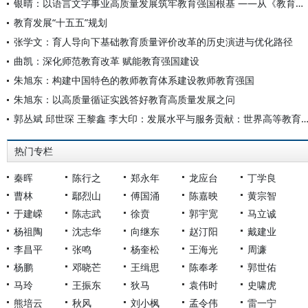
银晴：以语言文字事业高质量发展筑牢教育强国根基 ——从《教育发展“十五五”规划》看语言文字工作的时代使命
教育发展“十五五”规划
张学文：育人导向下基础教育质量评价改革的历史演进与优化路径
曲凯：深化师范教育改革 赋能教育强国建设
朱旭东：构建中国特色的教师教育体系建设教师教育强国
朱旭东：以高质量循证实践答好教育高质量发展之问
郭丛斌 邱世琛 王黎鑫 李大印：发展水平与服务贡献：世界高等教育发展指数指标
热门专栏
秦晖
陈行之
郑永年
龙应台
丁学良
曹林
鄢烈山
傅国涌
陈嘉映
黄宗智
于建嵘
陈志武
徐贲
郭宇宽
马立诚
杨祖陶
沈志华
向继东
赵汀阳
戴建业
李昌平
张鸣
杨奎松
王海光
周濂
杨鹏
邓晓芒
王缉思
陈奉孝
郭世佑
马玲
王振东
狄马
袁伟时
史啸虎
熊培云
秋风
刘小枫
孟令伟
雷一宁